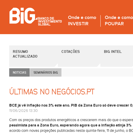
Onde e como
Onde e como
INVESTIR
POUPAR
RESUMO
COTAÇÕES
BIG INTEL
ACTUALIZADO
NOTICIAS
SEMINÁRIOS B
i
G
ÚLTIMAS NO NEGÓCIOS.PT
BCE já vê inflação nos 3% este ano. PIB da Zona Euro só deve crescer 
11/06/2026 13:30
Com os preços dos produtos energéticos a crescerem mais do que o esper
pessimista para a Zona Euro, esperando agora que a inflação atinja 3%
acordo com novas projeções publicadas nesta quinta-feira, 11 de junho, o BC