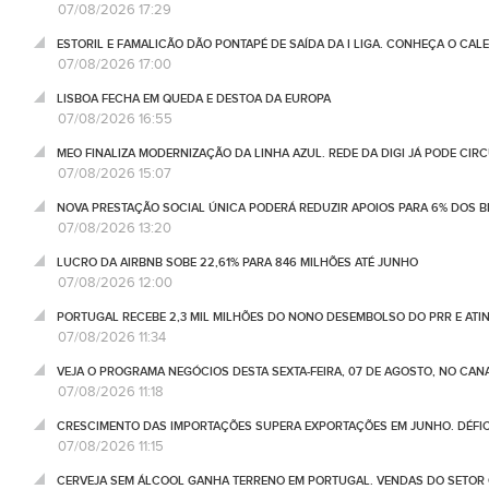
07/08/2026 17:29
ESTORIL E FAMALICÃO DÃO PONTAPÉ DE SAÍDA DA I LIGA. CONHEÇA O CAL
07/08/2026 17:00
LISBOA FECHA EM QUEDA E DESTOA DA EUROPA
07/08/2026 16:55
MEO FINALIZA MODERNIZAÇÃO DA LINHA AZUL. REDE DA DIGI JÁ PODE CIR
07/08/2026 15:07
NOVA PRESTAÇÃO SOCIAL ÚNICA PODERÁ REDUZIR APOIOS PARA 6% DOS BE
07/08/2026 13:20
LUCRO DA AIRBNB SOBE 22,61% PARA 846 MILHÕES ATÉ JUNHO
07/08/2026 12:00
PORTUGAL RECEBE 2,3 MIL MILHÕES DO NONO DESEMBOLSO DO PRR E ATI
07/08/2026 11:34
VEJA O PROGRAMA NEGÓCIOS DESTA SEXTA-FEIRA, 07 DE AGOSTO, NO CA
07/08/2026 11:18
CRESCIMENTO DAS IMPORTAÇÕES SUPERA EXPORTAÇÕES EM JUNHO. DÉFICE
07/08/2026 11:15
CERVEJA SEM ÁLCOOL GANHA TERRENO EM PORTUGAL. VENDAS DO SETOR C