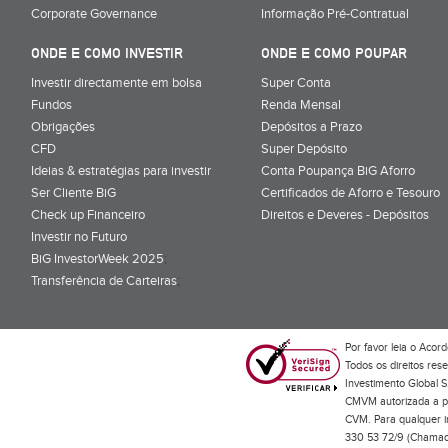
Corporate Governance
Informação Pré-Contratual
ONDE E COMO INVESTIR
ONDE E COMO POUPAR
Investir directamente em bolsa
Super Conta
Fundos
Renda Mensal
Obrigações
Depósitos a Prazo
CFD
Super Depósito
Ideias & estratégias para investir
Conta Poupança BiG Aforro
Ser Cliente BiG
Certificados de Aforro e Tesouro
Check up Financeiro
Direitos e Deveres - Depósitos
Investir no Futuro
BiG InvestorWeek 2025
;
Transferência de Carteiras
;
Por favor leia o
Acord
Todos os direitos res
Investimento Global S
CMVM autorizada a pr
CVM. Para qualquer in
330 53 72/9 (Chamada