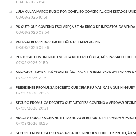
08/08/2026 11:40
LULA CULPA MARCO RUBIO POR CONFLITO COMERCIAL COM ESTADOS UNI
08/08/2026 10:51
PS QUER QUE GOVERNO ESCLAREÇA SE HÁ RISCO DE IMPOSTOS DA VEND
08/08/2026 09:54
VOLTA JÁ RECUPEROU 150 MILHÕES DE EMBALAGENS
08/08/2026 09:46
PORTUGAL CONTINENTAL EM SECA METEOROLÓGICA, MÊS PASSADO FOI O 
07/08/2026 21:50
MERCADO LABORAL DÁ COMBUSTÍVEL A WALL STREET PARA VOLTAR AOS GA
07/08/2026 21:16
PRESIDENTE PROMULGA DECRETO QUE CRIA PSU MAS AVISA QUE NINGUÉM
07/08/2026 20:25
SEGURO PROMULGA DECRETO QUE AUTORIZA GOVERNO A APROVAR REGIME
07/08/2026 20:21
ANGOLA CONCESSIONA HOTEL DO NOVO AEROPORTO DE LUANDA À PARCE
07/08/2026 19:25
SEGURO PROMULGA PSU MAS AVISA QUE NINGUÉM PODE TER PROTEÇÃO S