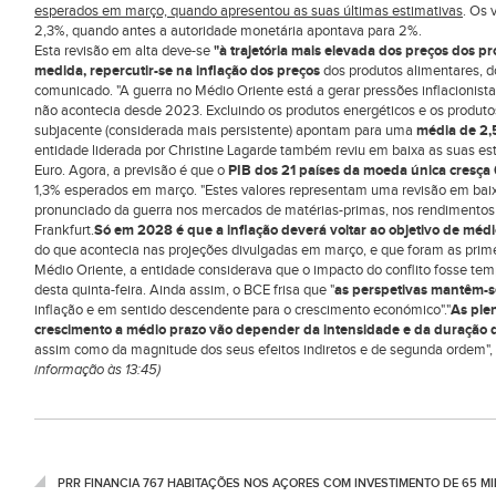
esperados em março, quando apresentou as suas últimas estimativas
. Os 
2,3%, quando antes a autoridade monetária apontava para 2%.
Esta revisão em alta deve-se
"à trajetória mais elevada dos preços dos p
medida, repercutir-se na inflação dos preços
dos produtos alimentares, d
comunicado. "A guerra no Médio Oriente está a gerar pressões inflacionista
não acontecia desde 2023. Excluindo os produtos energéticos e os produtos
subjacente (considerada mais persistente) apontam para uma
média de 2,
entidade liderada por Christine Lagarde também reviu em baixa as suas e
Euro. Agora, a previsão é que o
PIB dos 21 países da moeda única cresça 
1,3% esperados em março. "Estes valores representam uma revisão em bai
pronunciado da guerra nos mercados de matérias-primas, nos rendimentos re
Frankfurt.
Só em 2028 é que a inflação deverá voltar ao objetivo de méd
do que acontecia nas projeções divulgadas em março, e que foram as prim
Médio Oriente, a entidade considerava que o impacto do conflito fosse tem
desta quinta-feira. Ainda assim, o BCE frisa que "
as perspetivas mantêm-se
inflação e em sentido descendente para o crescimento económico"."
As plen
crescimento a médio prazo vão depender da intensidade e da duração
assim como da magnitude dos seus efeitos indiretos e de segunda ordem", 
informação às 13:45)
PRR FINANCIA 767 HABITAÇÕES NOS AÇORES COM INVESTIMENTO DE 65 M