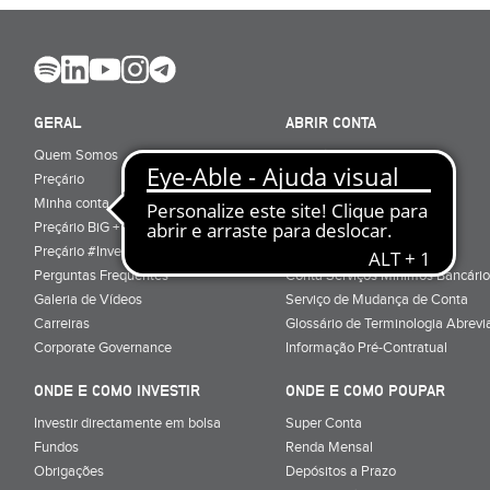
GERAL
ABRIR CONTA
Quem Somos
Porquê ser cliente
Preçário
Particulares
Minha conta
Júnior (sub-18)
Preçário BiG +
Empresas
Preçário #Investe_no_Futuro
Cartões
Perguntas Frequentes
Conta Serviços Mínimos Bancário
Galeria de Vídeos
Serviço de Mudança de Conta
Carreiras
Glossário de Terminologia Abrevi
Corporate Governance
Informação Pré-Contratual
ONDE E COMO INVESTIR
ONDE E COMO POUPAR
Investir directamente em bolsa
Super Conta
Fundos
Renda Mensal
Obrigações
Depósitos a Prazo