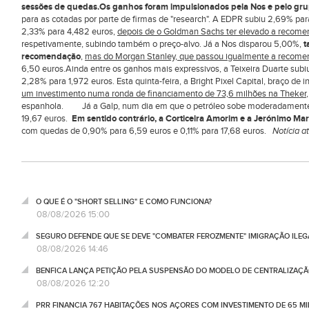
sessões de quedas.
Os ganhos foram impulsionados pela Nos e pelo gr
para as cotadas por parte de firmas de "research". A EDPR subiu 2,69% p
2,33% para 4,482 euros,
depois de o Goldman Sachs ter elevado a recom
respetivamente, subindo também o preço-alvo. Já a Nos disparou 5,00%,
t
recomendação
,
mas do Morgan Stanley, que passou igualmente a recome
6,50 euros.Ainda entre os ganhos mais expressivos, a Teixeira Duarte su
2,28% para 1,972 euros. Esta quinta-feira, a Bright Pixel Capital, braço de
um investimento numa ronda de financiamento de 73,6 milhões na Theker
espanhola. Já a Galp, num dia em que o petróleo sobe moderadamente n
19,67 euros.
Em sentido contrário, a Corticeira Amorim e a Jerónimo Mar
com quedas de 0,90% para 6,59 euros e 0,11% para 17,68 euros.
Notícia a
O QUE É O "SHORT SELLING" E COMO FUNCIONA?
08/08/2026 15:00
SEGURO DEFENDE QUE SE DEVE "COMBATER FEROZMENTE" IMIGRAÇÃO ILEG
08/08/2026 14:46
BENFICA LANÇA PETIÇÃO PELA SUSPENSÃO DO MODELO DE CENTRALIZAÇÃO
08/08/2026 12:20
PRR FINANCIA 767 HABITAÇÕES NOS AÇORES COM INVESTIMENTO DE 65 M