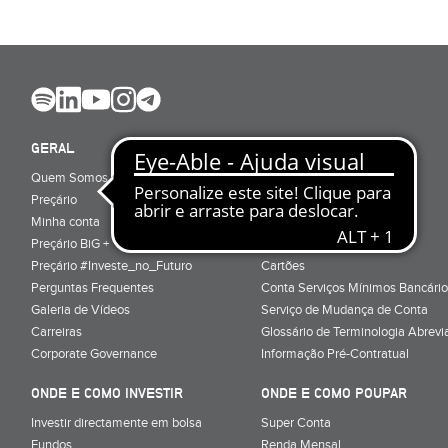
GERAL
ABRIR CONTA
Quem Somos
Porquê ser cliente
Preçário
Particulares
Minha conta
Júnior (sub-18)
Preçário BiG +
Empresas
Preçário #Investe_no_Futuro
Cartões
Perguntas Frequentes
Conta Serviços Mínimos Bancário
Galeria de Vídeos
Serviço de Mudança de Conta
Carreiras
Glossário de Terminologia Abrevi
Corporate Governance
Informação Pré-Contratual
ONDE E COMO INVESTIR
ONDE E COMO POUPAR
Investir directamente em bolsa
Super Conta
Fundos
Renda Mensal