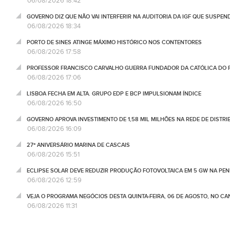
06/08/2026 18:42
GOVERNO DIZ QUE NÃO VAI INTERFERIR NA AUDITORIA DA IGF QUE SUSPEN
06/08/2026 18:34
PORTO DE SINES ATINGE MÁXIMO HISTÓRICO NOS CONTENTORES
06/08/2026 17:58
PROFESSOR FRANCISCO CARVALHO GUERRA FUNDADOR DA CATÓLICA DO 
06/08/2026 17:06
LISBOA FECHA EM ALTA. GRUPO EDP E BCP IMPULSIONAM ÍNDICE
06/08/2026 16:50
GOVERNO APROVA INVESTIMENTO DE 1,58 MIL MILHÕES NA REDE DE DISTRIB
06/08/2026 16:09
27º ANIVERSÁRIO MARINA DE CASCAIS
06/08/2026 15:51
ECLIPSE SOLAR DEVE REDUZIR PRODUÇÃO FOTOVOLTAICA EM 5 GW NA PENÍ
06/08/2026 12:59
VEJA O PROGRAMA NEGÓCIOS DESTA QUINTA-FEIRA, 06 DE AGOSTO, NO C
06/08/2026 11:31