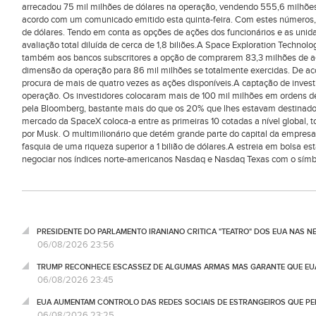
arrecadou 75 mil milhões de dólares na operação, vendendo 555,6 milhões 
acordo com um comunicado emitido esta quinta-feira. Com estes números, 
de dólares. Tendo em conta as opções de ações dos funcionários e as unida
avaliação total diluída de cerca de 1,8 biliões.A Space Exploration Technol
também aos bancos subscritores a opção de comprarem 83,3 milhões de aç
dimensão da operação para 86 mil milhões se totalmente exercidas. De a
procura de mais de quatro vezes as ações disponíveis.A captação de investi
operação. Os investidores colocaram mais de 100 mil milhões em ordens d
pela Bloomberg, bastante mais do que os 20% que lhes estavam destinados
mercado da SpaceX coloca-a entre as primeiras 10 cotadas a nível global, 
por Musk. O multimilionário que detém grande parte do capital da empresa e
fasquia de uma riqueza superior a 1 bilião de dólares.A estreia em bolsa es
negociar nos índices norte-americanos Nasdaq e Nasdaq Texas com o sím
PRESIDENTE DO PARLAMENTO IRANIANO CRITICA "TEATRO" DOS EUA NAS 
06/08/2026 23:56
TRUMP RECONHECE ESCASSEZ DE ALGUMAS ARMAS MAS GARANTE QUE EUA
06/08/2026 23:45
EUA AUMENTAM CONTROLO DAS REDES SOCIAIS DE ESTRANGEIROS QUE PE
06/08/2026 23:25