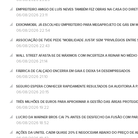
EMPREITEIRO AMIGO DE LUÍS NEVES TAMBÉM FEZ OBRAS NA CASA DO DIRET
06/08/2026 23:11
EXXONMOBIL JÁ ESCOLHEU EMPREITEIRO PARA MEGAPROJETO DE GÁS EM
06/08/2026 22:54
ASSOCIAÇÃO DE TVDE PEDE "MOBILIDADE JUSTA" SEM "PRIVILÉGIOS ENTRE 
06/08/2026 22:43
WALL STREET AFASTA-SE DE MÁXIMOS COM INCERTEZA A REINAR NO MÉDIO 
06/08/2026 21:14
FÁBRICA DE CALÇADO ENCERRA EM GAIA E DEIXA 54 DESEMPREGADOS
06/08/2026 21:10
SEGURO ESPERA CONHECER RAPIDAMENTE RESULTADOS DA AUDITORIA À P
06/08/2026 20:15
TRÊS MILHÕES DE EUROS PARA APROXIMAR A GESTÃO DAS ÁREAS PROTEG
06/08/2026 19:22
LUCRO DA WARNER BROS CAI 7% ANTES DE DESFECHO DA FUSÃO COM PA
06/08/2026 18:52
AÇÕES DA UNITEL CAEM QUASE 20% E NEGOCEIAM ABAIXO DO PREÇO DE 