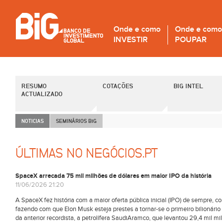
Onde e como
Onde e como
INVESTIR
POUPAR
RESUMO
COTAÇÕES
BIG INTEL
ACTUALIZADO
NOTICIAS
SEMINÁRIOS B
i
G
ÚLTIMAS NO NEGÓCIOS.PT
SpaceX arrecada 75 mil milhões de dólares em maior IPO da história
11/06/2026 21:20
A SpaceX fez história com a maior oferta pública inicial (IPO) de sempre,
fazendo com que Elon Musk esteja prestes a tornar-se o primeiro bilionár
da anterior recordista, a petrolífera SaudiAramco, que levantou 29,4 mil