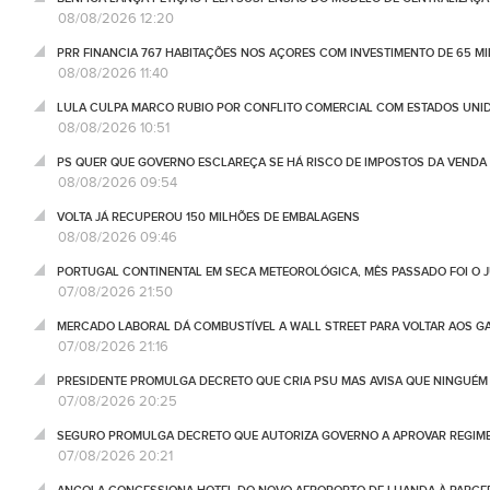
08/08/2026 12:20
PRR FINANCIA 767 HABITAÇÕES NOS AÇORES COM INVESTIMENTO DE 65 M
08/08/2026 11:40
LULA CULPA MARCO RUBIO POR CONFLITO COMERCIAL COM ESTADOS UNI
08/08/2026 10:51
PS QUER QUE GOVERNO ESCLAREÇA SE HÁ RISCO DE IMPOSTOS DA VEND
08/08/2026 09:54
VOLTA JÁ RECUPEROU 150 MILHÕES DE EMBALAGENS
08/08/2026 09:46
PORTUGAL CONTINENTAL EM SECA METEOROLÓGICA, MÊS PASSADO FOI O 
07/08/2026 21:50
MERCADO LABORAL DÁ COMBUSTÍVEL A WALL STREET PARA VOLTAR AOS GA
07/08/2026 21:16
PRESIDENTE PROMULGA DECRETO QUE CRIA PSU MAS AVISA QUE NINGUÉM
07/08/2026 20:25
SEGURO PROMULGA DECRETO QUE AUTORIZA GOVERNO A APROVAR REGIME
07/08/2026 20:21