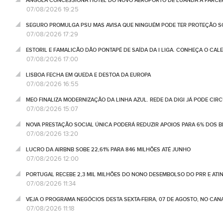
ANGOLA CONCESSIONA HOTEL DO NOVO AEROPORTO DE LUANDA À PARCE
07/08/2026 19:25
SEGURO PROMULGA PSU MAS AVISA QUE NINGUÉM PODE TER PROTEÇÃO S
07/08/2026 17:29
ESTORIL E FAMALICÃO DÃO PONTAPÉ DE SAÍDA DA I LIGA. CONHEÇA O CAL
07/08/2026 17:00
LISBOA FECHA EM QUEDA E DESTOA DA EUROPA
07/08/2026 16:55
MEO FINALIZA MODERNIZAÇÃO DA LINHA AZUL. REDE DA DIGI JÁ PODE CIR
07/08/2026 15:07
NOVA PRESTAÇÃO SOCIAL ÚNICA PODERÁ REDUZIR APOIOS PARA 6% DOS BE
07/08/2026 13:20
LUCRO DA AIRBNB SOBE 22,61% PARA 846 MILHÕES ATÉ JUNHO
07/08/2026 12:00
PORTUGAL RECEBE 2,3 MIL MILHÕES DO NONO DESEMBOLSO DO PRR E ATI
07/08/2026 11:34
VEJA O PROGRAMA NEGÓCIOS DESTA SEXTA-FEIRA, 07 DE AGOSTO, NO CA
07/08/2026 11:18