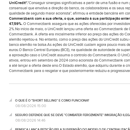
UniCredit".
"Conseguir sinergias significativas a partir de uma fusão e num
consensual que envolva a direção do banco, os colaboradores e os seus r
qualidade de segundo maior acionista", afirmou a entidade bancária em c
Commerzbank com a sua oferta, o que, somado à sua participação anteri
47,59%.
O Commerzbank assegura que as ações oferecidas por investidores
2%.No início de maio, o UniCredit lançou uma oferta ao Commerzbank de 
Commerzbank. A oferta era inicialmente inferior ao preço das ações do Co
alemão rejeitou-a. No entanto, como o preço das ações do UniCredit subiu 
banco alemão na bolsa.As ações do UniCredit custam agora pouco mais d
euros.O Banco Central Europeu (BCE), na qualidade de autoridade de super
a aprovação caso o UniCredit assuma o controlo do Commerzbank.O UniCre
ativos, entrou em setembro de 2024 como acionista do Commerzbank com 
a até lançar a oferta deste ano.O Estado alemão, que adquiriu durante a c
Commerzbank para o resgatar e que posteriormente reduziu-a progressivam
O QUE É O "SHORT SELLING" E COMO FUNCIONA?
08/08/2026 15:00
SEGURO DEFENDE QUE SE DEVE "COMBATER FEROZMENTE" IMIGRAÇÃO ILEG
08/08/2026 14:46
BENFICA LANÇA PETIÇÃO PELA SUSPENSÃO DO MODELO DE CENTRALIZAÇÃO