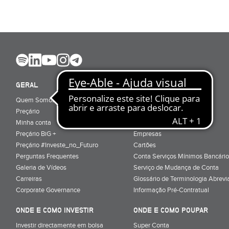
GERAL
ABRIR CONTA
Quem Somos
Porquê ser cliente
Preçário
Particulares
Minha conta
Júnior (sub-18)
Preçário BiG +
Empresas
Preçário #Investe_no_Futuro
Cartões
Perguntas Frequentes
Conta Serviços Mínimos Bancário
Galeria de Vídeos
Serviço de Mudança de Conta
Carreiras
Glossário de Terminologia Abrevi
Corporate Governance
Informação Pré-Contratual
ONDE E COMO INVESTIR
ONDE E COMO POUPAR
Investir directamente em bolsa
Super Conta