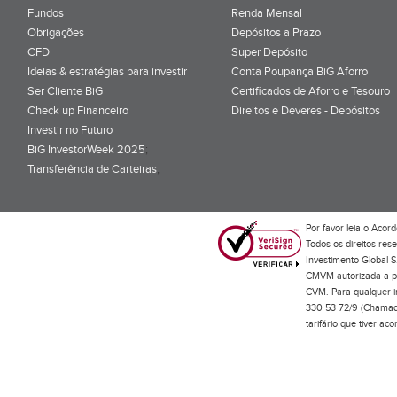
Fundos
Renda Mensal
Obrigações
Depósitos a Prazo
CFD
Super Depósito
Ideias & estratégias para investir
Conta Poupança BiG Aforro
Ser Cliente BiG
Certificados de Aforro e Tesouro
Check up Financeiro
Direitos e Deveres - Depósitos
Investir no Futuro
BiG InvestorWeek 2025
;
Transferência de Carteiras
;
Por favor leia o
Acord
Todos os direitos res
Investimento Global S
CMVM autorizada a pr
CVM. Para qualquer in
330 53 72/9 (Chamada
tarifário que tiver a