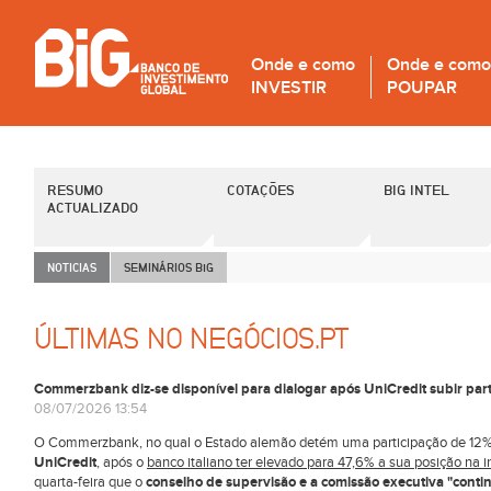
Onde e como
Onde e como
INVESTIR
POUPAR
RESUMO
COTAÇÕES
BIG INTEL
ACTUALIZADO
NOTICIAS
SEMINÁRIOS B
i
G
ÚLTIMAS NO NEGÓCIOS.PT
Commerzbank diz-se disponível para dialogar após UniCredit subir par
08/07/2026 13:54
O Commerzbank, no qual o Estado alemão detém uma participação de 12
UniCredit
, após o
banco italiano ter elevado para 47,6% a sua posição na i
quarta-feira que o
conselho de supervisão e a comissão executiva "conti