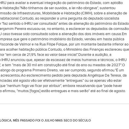
HRU para avaliar a eventual integração do património do Estado, com aptidão
a Habitação."Não tínhamos de ser ouvidos, a lei não obrigava", sustentou
ssão de Infraestruturas, Mobilidade e Habitação (CIMH), sobre a alienação de
 habitacional.Contudo, ao responder a uma pergunta do deputado socialista
e "faz sentido o IHRU ser consultado" antes da alienação do património do Estado
enjamim Pereira escusou-se, no entanto, a esclarecer os deputados da comissão
RU caso tivesse sido consultado sobre a alienação dos dois imóveis em causa.Em
 empresa que gere o património imobiliário do Estado, vendeu em hasta pública
Visconde de Valmor e na Rua Filipe Folque, por um montante bastante inferior ao
ara acolher habitação pública.Contudo, o Ministério das Finanças esclareceu que
or "em cerca de 21,9% face ao valor-base inicial".Durante a audição, a
do IHRU anunciou que, apesar da escassez de meios humanos e técnicos, o IHRU
s", e tem "mais de 30 mil em construção até final do ano ou meados de 2027".O
o abrigo do programa Primeiro Direito, vai ser cumprido, segundo afirmou."É um
, acrescentou.Ao esclarecimento pedido pela deputada Angélique Da Teresa, da
nunciadas até agosto vão ser efetivamente "entregues" ou se apenas vão estar
que "nenhum fogo vai ficar por atribuir", embora ressalvando que "pode haver
o afirmou, "muitos [fogos] estão entregues e mais serão" até ao final de agosto.
ÓGICA, MÊS PASSADO FOI O JULHO MAIS SECO DO SÉCULO