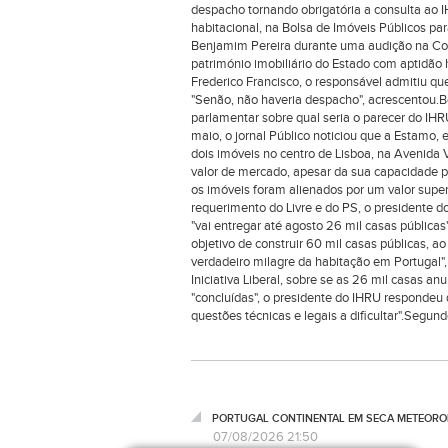
despacho tornando obrigatória a consulta ao I
habitacional, na Bolsa de Imóveis Públicos par
Benjamim Pereira durante uma audição na Comi
património imobiliário do Estado com aptidão
Frederico Francisco, o responsável admitiu qu
"Senão, não haveria despacho", acrescentou.B
parlamentar sobre qual seria o parecer do IH
maio, o jornal Público noticiou que a Estamo,
dois imóveis no centro de Lisboa, na Avenida 
valor de mercado, apesar da sua capacidade p
os imóveis foram alienados por um valor superi
requerimento do Livre e do PS, o presidente 
"vai entregar até agosto 26 mil casas pública
objetivo de construir 60 mil casas públicas, a
verdadeiro milagre da habitação em Portugal"
Iniciativa Liberal, sobre se as 26 mil casas a
"concluídas", o presidente do IHRU respondeu 
questões técnicas e legais a dificultar".Segund
PORTUGAL CONTINENTAL EM SECA METEOROL
07/08/2026 21:50