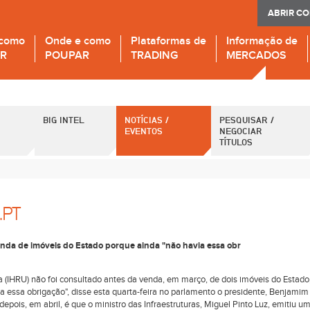
ABRIR C
 como
Onde e como
Plataformas de
Informação de
IR
POUPAR
TRADING
MERCADOS
BIG INTEL
NOTÍCIAS /
PESQUISAR /
EVENTOS
NEGOCIAR
TÍTULOS
.PT
enda de imóveis do Estado porque ainda "não havia essa obr
a (IHRU) não foi consultado antes da venda, em março, de dois imóveis do Estado
ia essa obrigação", disse esta quarta-feira no parlamento o presidente, Benjamim
epois, em abril, é que o ministro das Infraestruturas, Miguel Pinto Luz, emitiu u