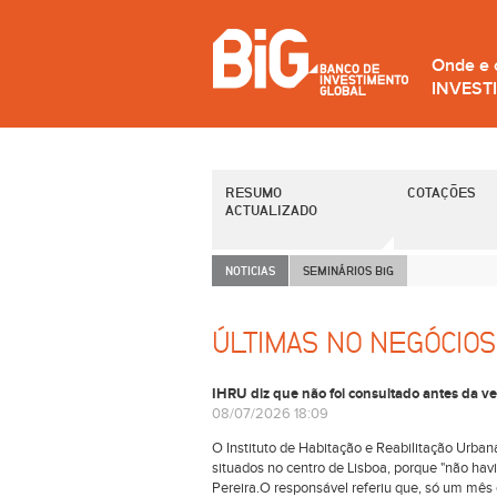
Onde e
INVEST
RESUMO
COTAÇÕES
ACTUALIZADO
NOTICIAS
SEMINÁRIOS B
i
G
ÚLTIMAS NO NEGÓCIOS
IHRU diz que não foi consultado antes da v
08/07/2026 18:09
O Instituto de Habitação e Reabilitação Urban
situados no centro de Lisboa, porque "não hav
Pereira.O responsável referiu que, só um mês d