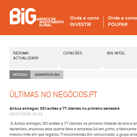
Onde e como
Onde e como
INVESTIR
POUPAR
RESUMO
COTAÇÕES
BIG INTEL
ACTUALIZADO
NOTICIAS
SEMINÁRIOS B
i
G
ÚLTIMAS NO NEGÓCIOS.PT
Airbus entregou 351 aviões a 77 clientes no primeiro semestre
08/07/2026 20:22
A Airbus entregou 351 aviões a 77 clientes na primeira metade do ano e an
dezembro, anunciou esta quarta-feira a empresa.Só em junho, a fabricante 
mesmo mês em que registou 71 encomendas.Em comunicado, o grupo anteci