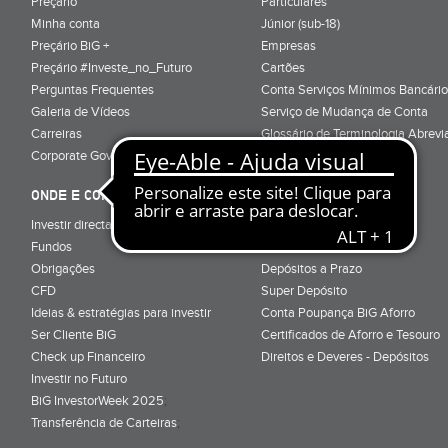
Preçário
Particulares
Minha conta
Júnior (sub-18)
Preçário BiG +
Empresas
Preçário #Investe_no_Futuro
Cartões
Perguntas Frequentes
Conta Serviços Mínimos Bancário
Galeria de Vídeos
Serviço de Mudança de Conta
Carreiras
Glossário de Terminologia Abrevi
Corporate Governance
Informação Pré-Contratual
ONDE E COMO INVESTIR
ONDE E COMO POUPAR
Investir directamente em bolsa
Super Conta
Fundos
Renda Mensal
Obrigações
Depósitos a Prazo
CFD
Super Depósito
Ideias & estratégias para investir
Conta Poupança BiG Aforro
Ser Cliente BiG
Certificados de Aforro e Tesouro
Check up Financeiro
Direitos e Deveres - Depósitos
Investir no Futuro
BiG InvestorWeek 2025
;
Transferência de Carteiras
;