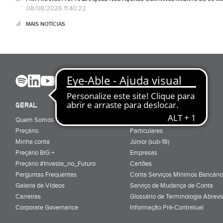
08/08/2026 11:40:22
MAIS NOTÍCIAS
GERAL
ABRIR CONTA
Quem Somos
Porquê ser cliente
Preçário
Particulares
Minha conta
Júnior (sub-18)
Preçário BiG +
Empresas
Preçário #Investe_no_Futuro
Cartões
Perguntas Frequentes
Conta Serviços Mínimos Bancário
Galeria de Vídeos
Serviço de Mudança de Conta
Carreiras
Glossário de Terminologia Abrevi
Corporate Governance
Informação Pré-Contratual