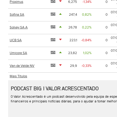
Proximus
6,275
-1,34%
0
07/
Sofina SA
247,4
0,82%
0
07/
Solvay SA A
26,78
0,22%
0
07/
UCB SA
223,1
-0,84%
0
07/
Umicore SA
23,82
1,02%
0
07/
Van de Velde NV
29,9
-0,33%
0
Mais Títulos
PODCAST BIG | VALOR ACRESCENTADO
O Valor Acrescentado é um podcast desenvolvido pela equipa de espe
financeiros e principais notícias diárias, para o ajudar a tomar mel