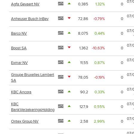
07/
Agfa Gevaert NV
0,385
1,32%
0
07/
Anheuser Busch InBev
72,86
-0,79%
0
07/
Barco NV
8,075
0,44%
0
07/
Bpost SA
1,362
-10,63%
0
07/
Exmar NV
11,55
0,87%
0
Groupe Bruxelles Lambert
07/
78,05
-0,19%
0
SA
07/
KBC Ancora
90,2
0,33%
0
KBC
07/
127,9
0,55%
0
BankVerzekeringsHolding
07/
Ontex Group NV
2,58
2,99%
0
07/