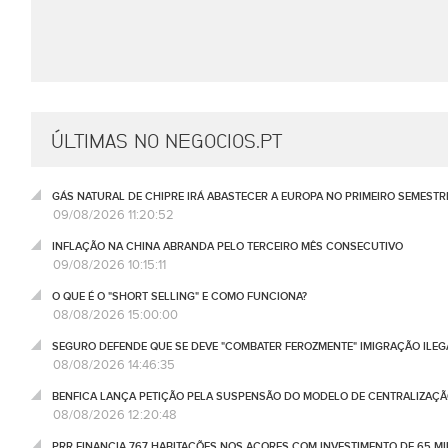
ÚLTIMAS NO NEGOCIOS.PT
GÁS NATURAL DE CHIPRE IRÁ ABASTECER A EUROPA NO PRIMEIRO SEMESTR
09/08/2026 11:20:52
INFLAÇÃO NA CHINA ABRANDA PELO TERCEIRO MÊS CONSECUTIVO
09/08/2026 10:15:11
O QUE É O "SHORT SELLING" E COMO FUNCIONA?
08/08/2026 15:00:00
SEGURO DEFENDE QUE SE DEVE "COMBATER FEROZMENTE" IMIGRAÇÃO ILEG
08/08/2026 14:46:35
BENFICA LANÇA PETIÇÃO PELA SUSPENSÃO DO MODELO DE CENTRALIZAÇÃO
08/08/2026 12:20:48
PRR FINANCIA 767 HABITAÇÕES NOS AÇORES COM INVESTIMENTO DE 65 M