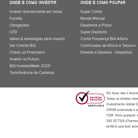
ONDE E COMO INVESTIR
ONDE E COMO POUPAR
Investir directamente em bolsa
Super Conta
Fundos
Renda Mensal
Obrigações
Depósitos a Prazo
CFD
Super Depósito
Ideias & estratégias para investir
Conta Poupança BiG Aforro
Ser Cliente BiG
Certificados de Aforro e Tesouro
Check up Financeiro
Direitos e Deveres - Depósitos
Investir no Futuro
BiG InvestorWeek 2025
;
Transferência de Carteiras
;
Por favor leia o
Acord
Todos os direitos res
Investimento Global S
CMVM autorizada a pr
CVM. Para qualquer in
330 53 72/9 (Chamada
tarifário que tiver a