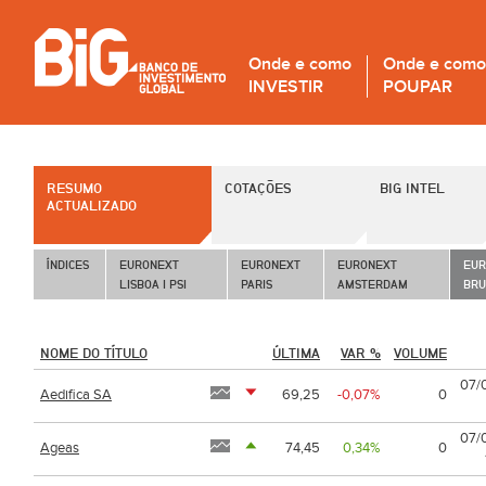
Onde e como
Onde e como
INVESTIR
POUPAR
RESUMO
COTAÇÕES
BIG INTEL
ACTUALIZADO
ÍNDICES 
EURONEXT
EURONEXT
EURONEXT
EUR
LISBOA | PSI
PARIS
AMSTERDAM
BRU
NOME DO TÍTULO
ÚLTIMA
VAR %
VOLUME
07/
Aedifica SA
69,25
-0,07%
0
07/
Ageas
74,45
0,34%
0