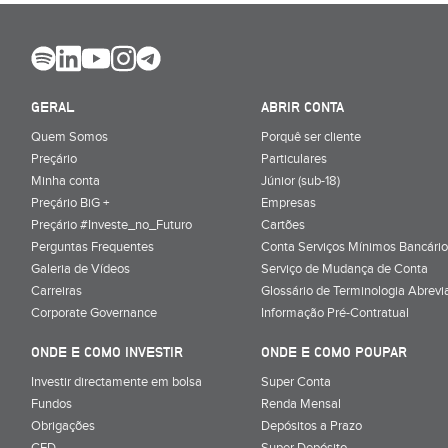
GERAL
ABRIR CONTA
Quem Somos
Porquê ser cliente
Preçário
Particulares
Minha conta
Júnior (sub-18)
Preçário BiG +
Empresas
Preçário #Investe_no_Futuro
Cartões
Perguntas Frequentes
Conta Serviços Mínimos Bancário
Galeria de Vídeos
Serviço de Mudança de Conta
Carreiras
Glossário de Terminologia Abrevi
Corporate Governance
Informação Pré-Contratual
ONDE E COMO INVESTIR
ONDE E COMO POUPAR
Investir directamente em bolsa
Super Conta
Fundos
Renda Mensal
Obrigações
Depósitos a Prazo
CFD
Super Depósito