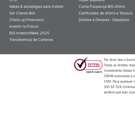
Ideias & estratégias para investir
Conta Poupança BiG Aforro
Ser Cliente BiG
Certificados de Aforro e Tesouro
Check up Financeiro
Direitos e Deveres - Depósitos
Investir no Futuro
BiG InvestorWeek 2025
;
Transferência de Carteiras
;
Por favor leia o
Acord
Todos os direitos res
Investimento Global S
CMVM autorizada a pr
CVM. Para qualquer in
330 53 72/9 (Chamada
tarifário que tiver a