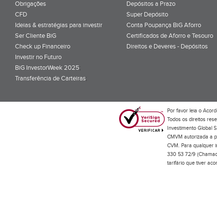
Obrigações
Depósitos a Prazo
CFD
Super Depósito
Ideias & estratégias para investir
Conta Poupança BiG Aforro
Ser Cliente BiG
Certificados de Aforro e Tesouro
Check up Financeiro
Direitos e Deveres - Depósitos
Investir no Futuro
BiG InvestorWeek 2025
;
Transferência de Carteiras
;
Por favor leia o
Acord
Todos os direitos res
Investimento Global S
CMVM autorizada a pr
CVM. Para qualquer in
330 53 72/9 (Chamada
tarifário que tiver a