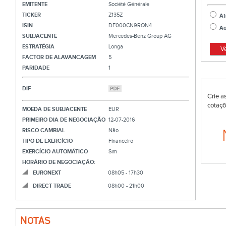
EMITENTE
Société Générale
TICKER
Z135Z
At
ISIN
DE000CN9RQN4
Ao
SUBJACENTE
Mercedes-Benz Group AG
ESTRATÉGIA
Longa
V
FACTOR DE ALAVANCAGEM
5
PARIDADE
1
DIF
Crie a
cotaçõ
MOEDA DE SUBJACENTE
EUR
PRIMEIRO DIA DE NEGOCIAÇÃO
12-07-2016
RISCO CAMBIAL
Não
TIPO DE EXERCÍCIO
Financeiro
EXERCÍCIO AUTOMÁTICO
Sim
HORÁRIO DE NEGOCIAÇÃO:
EURONEXT
08h05 - 17h30
DIRECT TRADE
08h00 - 21h00
NOTAS