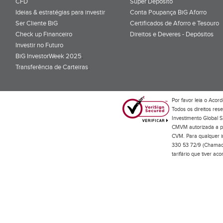
CFD
Super Depósito
Ideias & estratégias para investir
Conta Poupança BiG Aforro
Ser Cliente BiG
Certificados de Aforro e Tesouro
Check up Financeiro
Direitos e Deveres - Depósitos
Investir no Futuro
BiG InvestorWeek 2025
;
Transferência de Carteiras
;
Por favor leia o
Acord
Todos os direitos res
Investimento Global S
CMVM autorizada a pr
CVM. Para qualquer in
330 53 72/9 (Chamada
tarifário que tiver a