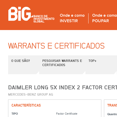
Onde e como
Onde e como
INVESTIR
POUPAR
WARRANTS E CERTIFICADOS
O QUE SÃO?
PESQUISAR WARRANTS E
TOP+
CERTIFICADOS
DAIMLER LONG 5X INDEX 2 FACTOR CERT
MERCEDES-BENZ GROUP AG
CARACTERÍSTICAS
TRAN
TIPO
Factor Certificate
Quanti