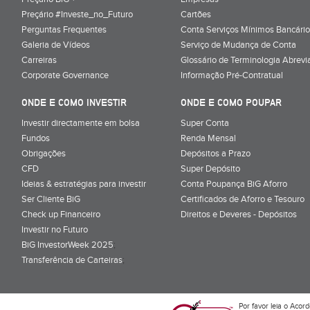
Preçário #Investe_no_Futuro
Cartões
Perguntas Frequentes
Conta Serviços Mínimos Bancário
Galeria de Vídeos
Serviço de Mudança de Conta
Carreiras
Glossário de Terminologia Abrevi
Corporate Governance
Informação Pré-Contratual
ONDE E COMO INVESTIR
ONDE E COMO POUPAR
Investir directamente em bolsa
Super Conta
Fundos
Renda Mensal
Obrigações
Depósitos a Prazo
CFD
Super Depósito
Ideias & estratégias para investir
Conta Poupança BiG Aforro
Ser Cliente BiG
Certificados de Aforro e Tesouro
Check up Financeiro
Direitos e Deveres - Depósitos
Investir no Futuro
BiG InvestorWeek 2025
;
Transferência de Carteiras
;
Por favor leia o
Acord