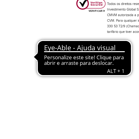
Todos os direitos res
Investimento Global S
CMVM autorizada a pr
CVM. Para qualquer in
330 53 72/9 (Chamada
tarifário que tiver a