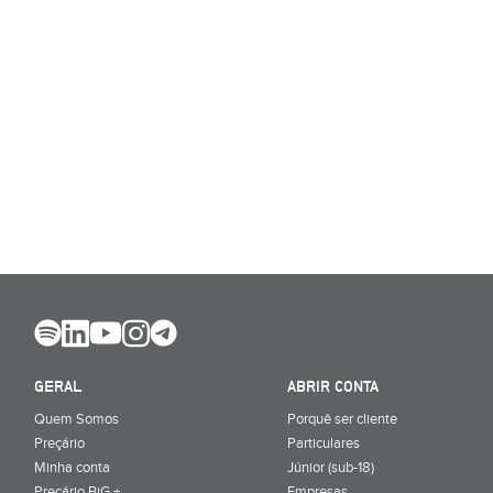
GERAL
ABRIR CONTA
Quem Somos
Porquê ser cliente
Preçário
Particulares
Minha conta
Júnior (sub-18)
Preçário BiG +
Empresas