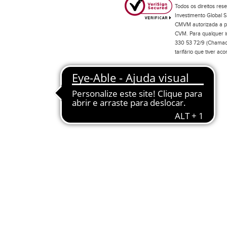
Todos os direitos res
Investimento Global S
CMVM autorizada a pr
CVM. Para qualquer in
330 53 72/9 (Chamada
tarifário que tiver a