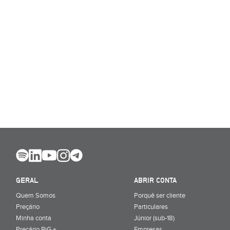
GERAL
ABRIR CONTA
Quem Somos
Porquê ser cliente
Preçário
Particulares
Minha conta
Júnior (sub-18)
Preçário BiG +
Empresas