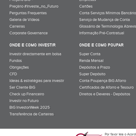
Preçário #Investe_no_Futuro
Cartões
Perguntas Frequentes
Conta Serviços Mínimos Bancário
Galeria de Vídeos
Serviço de Mudança de Conta
Carreiras
Glossário de Terminologia Abrevi
Corporate Governance
Informação Pré-Contratual
ONDE E COMO INVESTIR
ONDE E COMO POUPAR
Investir directamente em bolsa
Super Conta
Fundos
Renda Mensal
Obrigações
Depósitos a Prazo
CFD
Super Depósito
Ideias & estratégias para investir
Conta Poupança BiG Aforro
Ser Cliente BiG
Certificados de Aforro e Tesouro
Check up Financeiro
Direitos e Deveres - Depósitos
Investir no Futuro
BiG InvestorWeek 2025
;
Transferência de Carteiras
;
Por favor leia o
Acord