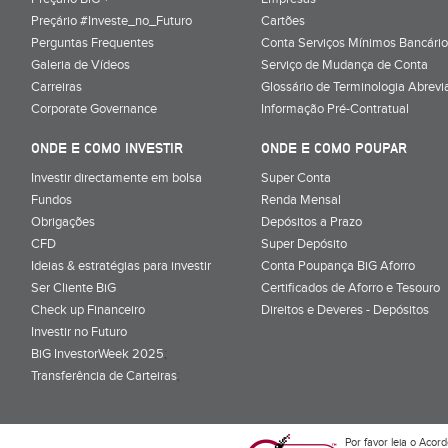
Preçário #Investe_no_Futuro
Cartões
Perguntas Frequentes
Conta Serviços Mínimos Bancário
Galeria de Vídeos
Serviço de Mudança de Conta
Carreiras
Glossário de Terminologia Abrevi
Corporate Governance
Informação Pré-Contratual
ONDE E COMO INVESTIR
ONDE E COMO POUPAR
Investir directamente em bolsa
Super Conta
Fundos
Renda Mensal
Obrigações
Depósitos a Prazo
CFD
Super Depósito
Ideias & estratégias para investir
Conta Poupança BiG Aforro
Ser Cliente BiG
Certificados de Aforro e Tesouro
Check up Financeiro
Direitos e Deveres - Depósitos
Investir no Futuro
BiG InvestorWeek 2025
;
Transferência de Carteiras
;
Por favor leia o
Acord