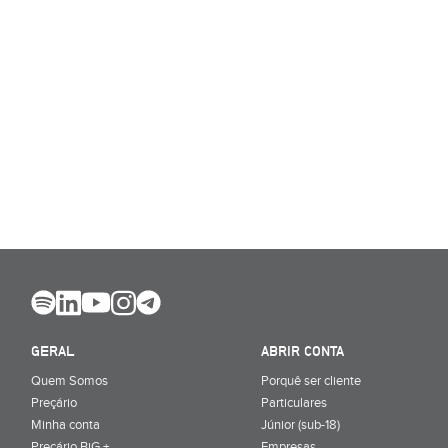
GERAL
ABRIR CONTA
Quem Somos
Porquê ser cliente
Preçário
Particulares
Minha conta
Júnior (sub-18)
Preçário BiG +
Empresas