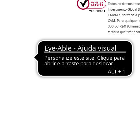
Todos os direitos res
Investimento Global S
CMVM autorizada a pr
CVM. Para qualquer in
330 53 72/9 (Chamada
tarifário que tiver a