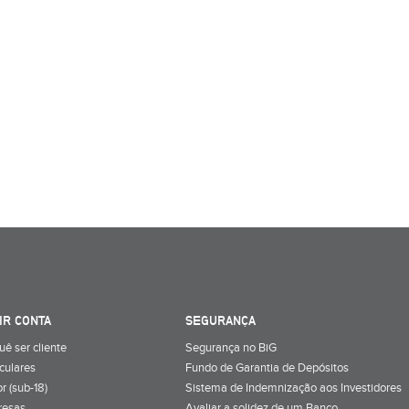
IR CONTA
SEGURANÇA
uê ser cliente
Segurança no BiG
iculares
Fundo de Garantia de Depósitos
r (sub-18)
Sistema de Indemnização aos Investidores
resas
Avaliar a solidez de um Banco