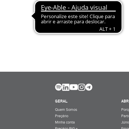
GERAL
ABR
Quem Somos
Porq
Preçário
Part
Minha conta
Júnio
Preçário BiG +
Emp