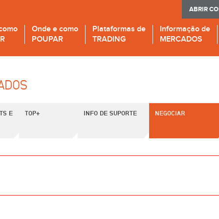
ABRIR C
 como
Onde e como
Plataformas de
Informação de
IR
POUPAR
TRADING
MERCADOS
CADOS
TS E
TOP+
INFO DE SUPORTE
NEGOCIAR