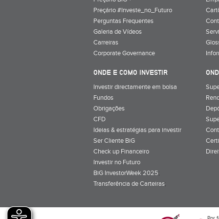
Preçário #Investe_no_Futuro
Cart
Perguntas Frequentes
Cont
Galeria de Vídeos
Serv
Carreiras
Glos
Corporate Governance
Info
ONDE E COMO INVESTIR
OND
Investir directamente em bolsa
Supe
Fundos
Rend
Obrigações
Depó
CFD
Supe
Ideias & estratégias para investir
Cont
Ser Cliente BiG
Cert
Check up Financeiro
Dire
Investir no Futuro
BiG InvestorWeek 2025
;
Transferência de Carteiras
;
Por f