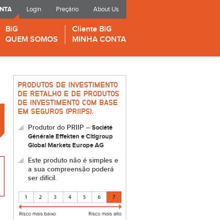
ONTA
Login
Preçário
About Us
BiG
Cliente BiG
QUEM SOMOS
MINHA CONTA
PRODUTOS DE INVESTIMENTO
DE RETALHO E DE PRODUTOS
DE INVESTIMENTO COM BASE
EM SEGUROS (PRIIPS).
Produtor do PRIIP –
Société
Générale Effekten e Citigroup
Global Markets Europe AG
Este produto não é simples e
a sua compreensão poderá
ser difícil.