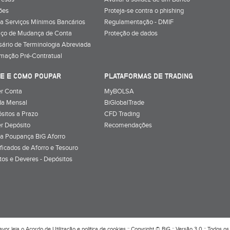
ões
Proteja-se contra o phishing
a Serviços Mínimos Bancários
Regulamentação - DMIF
iço de Mudança de Conta
Proteção de dados
sário de Terminologia Abreviada
rmação Pré-Contratual
E E COMO POUPAR
PLATAFORMAS DE TRADING
r Conta
MyBOLSA
a Mensal
BiGlobalTrade
sitos a Prazo
CFD Trading
r Depósito
Recomendações
a Poupança BiG Aforro
ificados de Aforro e Tesouro
itos e Deveres - Depósitos
avor leia o
Acordo de Utilização
e
política de cookies
:: Copyright © BiG :: Versão 3.0 :: Todos os 