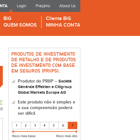
ONTA
Login
Preçário
About Us
BiG
Cliente BiG
QUEM SOMOS
MINHA CONTA
PRODUTOS DE INVESTIMENTO
DE RETALHO E DE PRODUTOS
DE INVESTIMENTO COM BASE
EM SEGUROS (PRIIPS).
Produtor do PRIIP –
Société
Générale Effekten e Citigroup
Global Markets Europe AG
€
Este produto não é simples e
a sua compreensão poderá
20
ser difícil.