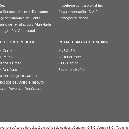
ões
Proteja-se contra o phishing
a Serviços Mínimos Bancários
Regulamentação - DMIF
iço de Mudança de Conta
Proteção de dados
sário de Terminologia Abreviada
rmação Pré-Contratual
E E COMO POUPAR
PLATAFORMAS DE TRADING
r Conta
MyBOLSA
a Mensal
BiGlobalTrade
sitos a Prazo
CFD Trading
r Depósito
Recomendações
a Poupança BiG Aforro
ificados de Aforro e Tesouro
itos e Deveres - Depósitos
avor leia o
Acordo de Utilização
e
política de cookies
:: Copyright © BiG :: Versão 3.0 :: Todos os 