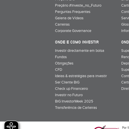
Preçário #Investe_no_Futuro
Cart
Perguntas Frequentes
Cont
Galeria de Vídeos
Serv
Carreiras
Glos
Corporate Governance
Info
ONDE E COMO INVESTIR
OND
Investir directamente em bolsa
Supe
Fundos
Rend
Obrigações
Depó
CFD
Supe
Ideias & estratégias para investir
Cont
Ser Cliente BiG
Cert
Check up Financeiro
Dire
Investir no Futuro
BiG InvestorWeek 2025
;
Transferência de Carteiras
;
Por f