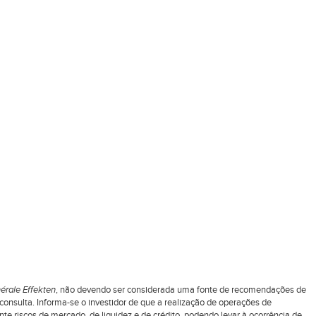
érale Effekten
, não devendo ser considerada uma fonte de recomendações de
nsulta. Informa-se o investidor de que a realização de operações de
 riscos de mercado, de liquidez e de crédito, podendo levar à ocorrência de