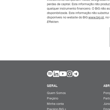
perdas de capital. Esta informação não produ
qualquer instrumento financeiro. O BiG não a
disponibilizada. Esta informação não substit
disponíveis no website do BiG
www.big.pt
, n
Effekten
.
GERAL
ABR
Quem Somos
Porq
Preçário
Part
Minha conta
Júnio
Preçário BiG +
Emp