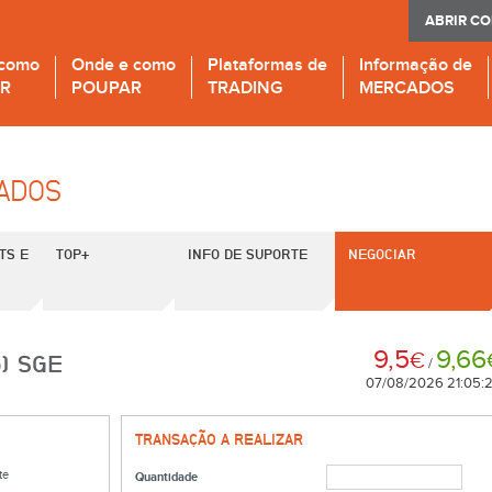
ABRIR C
 como
Onde e como
Plataformas de
Informação de
IR
POUPAR
TRADING
MERCADOS
CADOS
TS E
TOP+
INFO DE SUPORTE
NEGOCIAR
9,5
9,66
€
) SGE
/
07/08/2026 21:05:
TRANSAÇÃO A REALIZAR
te
Quantidade