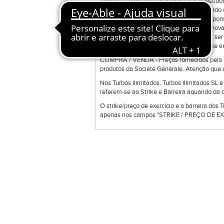
negociação bilateral que permite o investidor
ordens disponíveis na ferramenta de acordo c
ferramenta e a sua manutenção é da responsab
Direct Trade Exclusive poderá transmitir nov
colocadas em sessões anteriores podem ser 
uma gama de produtos que podem não se enc
COMPRA / VENDA - Preços fornecidos pela Bo
produtos da Société Générale. Atenção que o
Nos Turbos ilimitados, Turbos ilimitados SL 
referem-se ao Strike e Barreira aquando da d
O strike/preço de exercício e a barreira dos 
apenas nos campos "STRIKE / PREÇO DE EXE