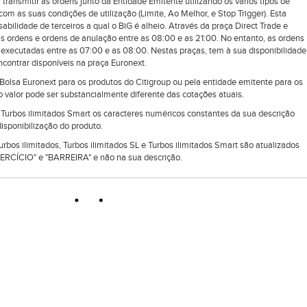
 transmitir as ordens junto da Entidade Emitente utilizando os vários tipos de
om as suas condições de utilização (Limite, Ao Melhor, e Stop Trigger). Esta
ilidade de terceiros a qual o BiG é alheio. Através da praça Direct Trade e
as ordens e ordens de anulação entre as 08:00 e as 21:00. No entanto, as ordens
executadas entre as 07:00 e as 08:00. Nestas praças, tem à sua disponibilidade
ontrar disponíveis na praça Euronext.
lsa Euronext para os produtos do Citigroup ou pela entidade emitente para os
 valor pode ser substancialmente diferente das cotações atuais.
e Turbos ilimitados Smart os caracteres numéricos constantes da sua descrição
isponibilização do produto.
Turbos ilimitados, Turbos ilimitados SL e Turbos ilimitados Smart são atualizados
RCÍCIO" e "BARREIRA" e não na sua descrição.