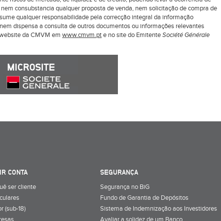
z nem consubstancia qualquer proposta de venda, nem solicitação de compra de
ssume qualquer responsabilidade pela correcção integral da informação
ui nem dispensa a consulta de outros documentos ou informações relevantes
o website da CMVM em
www.cmvm.pt
e no site do Emitente
Société Générale
IR CONTA
SEGURANÇA
uê ser cliente
Segurança no BiG
iculares
Fundo de Garantia de Depósitos
r (sub-18)
Sistema de Indemnização aos Investidores
resas
Avaliar a solidez de um Banco