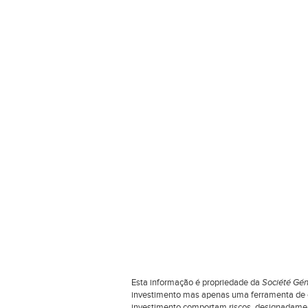
Esta informação é propriedade da
Société Gén
investimento mas apenas uma ferramenta de co
investimento comportam riscos, designadamente