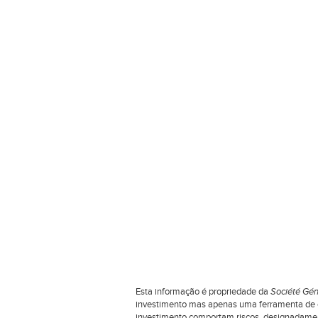
Esta informação é propriedade da
Société Gén
investimento mas apenas uma ferramenta de co
investimento comportam riscos, designadamente