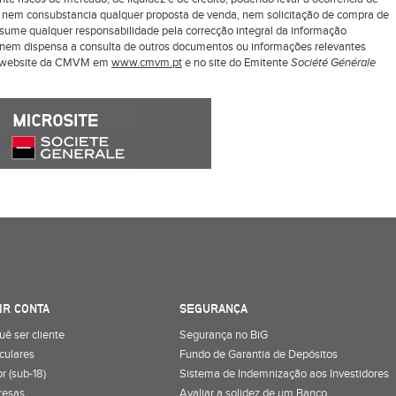
z nem consubstancia qualquer proposta de venda, nem solicitação de compra de
ssume qualquer responsabilidade pela correcção integral da informação
ui nem dispensa a consulta de outros documentos ou informações relevantes
o website da CMVM em
www.cmvm.pt
e no site do Emitente
Société Générale
IR CONTA
SEGURANÇA
uê ser cliente
Segurança no BiG
iculares
Fundo de Garantia de Depósitos
r (sub-18)
Sistema de Indemnização aos Investidores
resas
Avaliar a solidez de um Banco