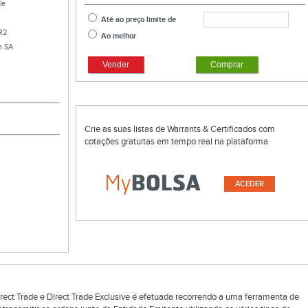
le
Até ao preço limite de
R2
Ao melhor
m SA
Vender
Comprar
Crie as suas listas de Warrants & Certificados com
cotações gratuitas em tempo real na plataforma
ACEDER
rect Trade e Direct Trade Exclusive é efetuada recorrendo a uma ferramenta de