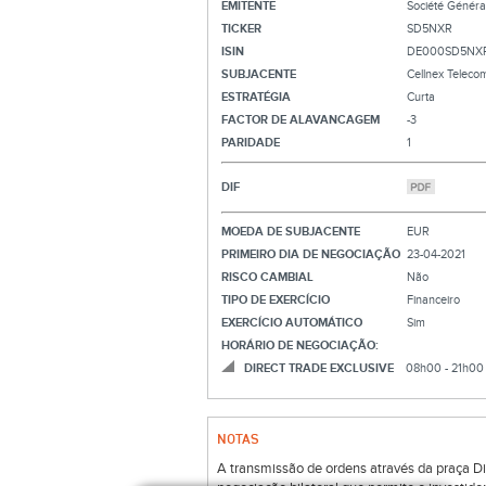
EMITENTE
Société Généra
TICKER
SD5NXR
ISIN
DE000SD5NX
SUBJACENTE
Cellnex Teleco
ESTRATÉGIA
Curta
FACTOR DE ALAVANCAGEM
-3
PARIDADE
1
DIF
MOEDA DE SUBJACENTE
EUR
PRIMEIRO DIA DE NEGOCIAÇÃO
23-04-2021
RISCO CAMBIAL
Não
TIPO DE EXERCÍCIO
Financeiro
EXERCÍCIO AUTOMÁTICO
Sim
HORÁRIO DE NEGOCIAÇÃO:
DIRECT TRADE EXCLUSIVE
08h00 - 21h00
NOTAS
A transmissão de ordens através da praça Di