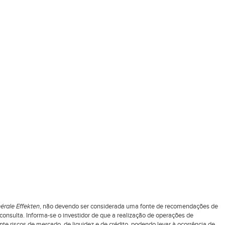
érale Effekten
, não devendo ser considerada uma fonte de recomendações de
nsulta. Informa-se o investidor de que a realização de operações de
 riscos de mercado, de liquidez e de crédito, podendo levar à ocorrência de