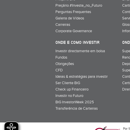
Preçário #Investe_no_Futuro
Cart
Perguntas Frequentes
Cont
Galeria de Vídeos
Serv
Carreiras
Glos
Corporate Governance
Info
ONDE E COMO INVESTIR
OND
Investir directamente em bolsa
Supe
Fundos
Rend
Obrigações
Depó
CFD
Supe
Ideias & estratégias para investir
Cont
Ser Cliente BiG
Cert
Check up Financeiro
Dire
Investir no Futuro
BiG InvestorWeek 2025
;
Transferência de Carteiras
;
Por f