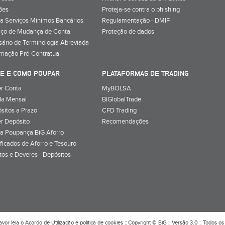
ões
Proteja-se contra o phishing
a Serviços Mínimos Bancários
Regulamentação - DMIF
iço de Mudança de Conta
Proteção de dados
sário de Terminologia Abreviada
rmação Pré-Contratual
E E COMO POUPAR
PLATAFORMAS DE TRADING
r Conta
MyBOLSA
a Mensal
BiGlobalTrade
sitos a Prazo
CFD Trading
r Depósito
Recomendações
a Poupança BiG Aforro
ificados de Aforro e Tesouro
itos e Deveres - Depósitos
avor leia o
Acordo de Utilização
e
política de cookies
:: Copyright © BiG :: Versão 3.0 :: Todos os 