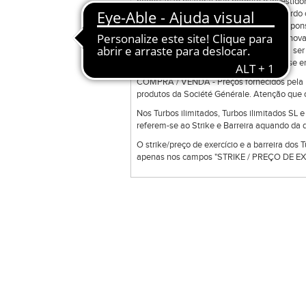
negociação bilateral que permite o investidor
ordens disponíveis na ferramenta de acordo c
ferramenta e a sua manutenção é da responsab
Direct Trade Exclusive poderá transmitir nov
colocadas em sessões anteriores podem ser 
uma gama de produtos que podem não se enc
COMPRA / VENDA - Preços fornecidos pela Bo
produtos da Société Générale. Atenção que o
Nos Turbos ilimitados, Turbos ilimitados SL 
referem-se ao Strike e Barreira aquando da d
O strike/preço de exercício e a barreira dos 
apenas nos campos "STRIKE / PREÇO DE EXE