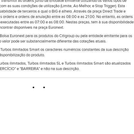
 transmitir as ordens junto da Entidade Emitente utilizando os vários tipos de
om as suas condições de utilização (Limite, Ao Melhor, e Stop Trigger). Esta
ilidade de terceiros a qual o BiG é alheio. Através da praça Direct Trade e
as ordens e ordens de anulação entre as 08:00 e as 21:00. No entanto, as ordens
executadas entre as 07:00 e as 08:00. Nestas praças, tem à sua disponibilidade
ontrar disponíveis na praça Euronext.
lsa Euronext para os produtos do Citigroup ou pela entidade emitente para os
 valor pode ser substancialmente diferente das cotações atuais.
e Turbos ilimitados Smart os caracteres numéricos constantes da sua descrição
isponibilização do produto.
Turbos ilimitados, Turbos ilimitados SL e Turbos ilimitados Smart são atualizados
RCÍCIO" e "BARREIRA" e não na sua descrição.