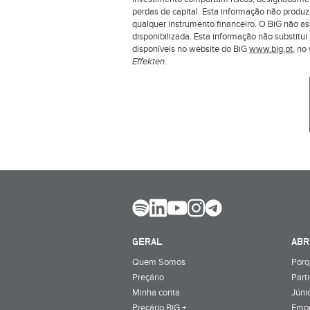
perdas de capital. Esta informação não produ
qualquer instrumento financeiro. O BiG não a
disponibilizada. Esta informação não substit
disponíveis no website do BiG
www.big.pt
, n
Effekten
.
GERAL
ABR
Quem Somos
Porq
Preçário
Part
Minha conta
Júnio
Preçário BiG +
Emp