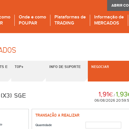
ABRIR C
 como
Onde e como
Plataformas de
Informação de
IR
POUPAR
TRADING
MERCADOS
CADOS
TS E
TOP+
INFO DE SUPORTE
NEGOCIAR
1,91
1,93
€
(X3) SGE
/
06/08/2026 20:59:
TRANSAÇÃO A REALIZAR
te
Quantidade