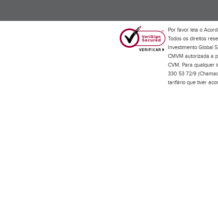
Por favor leia o
Acord
Todos os direitos res
Investimento Global S
CMVM autorizada a pr
CVM. Para qualquer in
330 53 72/9 (Chamada
tarifário que tiver a