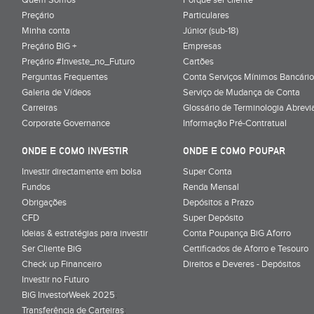
Preçário
Particulares
Minha conta
Júnior (sub-18)
Preçário BiG +
Empresas
Preçário #Investe_no_Futuro
Cartões
Perguntas Frequentes
Conta Serviços Mínimos Bancário
Galeria de Vídeos
Serviço de Mudança de Conta
Carreiras
Glossário de Terminologia Abrevi
Corporate Governance
Informação Pré-Contratual
ONDE E COMO INVESTIR
ONDE E COMO POUPAR
Investir directamente em bolsa
Super Conta
Fundos
Renda Mensal
Obrigações
Depósitos a Prazo
CFD
Super Depósito
Ideias & estratégias para investir
Conta Poupança BiG Aforro
Ser Cliente BiG
Certificados de Aforro e Tesouro
Check up Financeiro
Direitos e Deveres - Depósitos
Investir no Futuro
BiG InvestorWeek 2025
;
Transferência de Carteiras
;