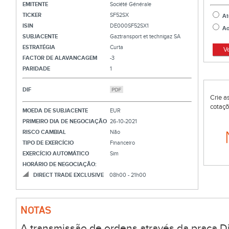
EMITENTE
Société Générale
TICKER
SF52SX
At
ISIN
DE000SF52SX1
Ao
SUBJACENTE
Gaztransport et technigaz SA
ESTRATÉGIA
Curta
V
FACTOR DE ALAVANCAGEM
-3
PARIDADE
1
DIF
Crie a
cotaçõ
MOEDA DE SUBJACENTE
EUR
PRIMEIRO DIA DE NEGOCIAÇÃO
26-10-2021
RISCO CAMBIAL
Não
TIPO DE EXERCÍCIO
Financeiro
EXERCÍCIO AUTOMÁTICO
Sim
HORÁRIO DE NEGOCIAÇÃO:
DIRECT TRADE EXCLUSIVE
08h00 - 21h00
NOTAS
A transmissão de ordens através da praça Di