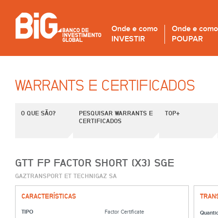
Onde e como
Onde e como
INVESTIR
POUPAR
WARRANTS E CERTIFICADOS
O QUE SÃO?
PESQUISAR WARRANTS E
TOP+
CERTIFICADOS
GTT FP FACTOR SHORT (X3) SGE
GAZTRANSPORT ET TECHNIGAZ SA
CARACTERÍSTICAS
TRAN
TIPO
Factor Certificate
Quanti