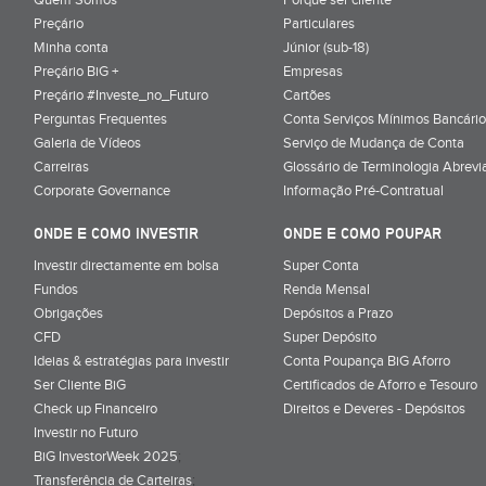
Preçário
Particulares
Minha conta
Júnior (sub-18)
Preçário BiG +
Empresas
Preçário #Investe_no_Futuro
Cartões
Perguntas Frequentes
Conta Serviços Mínimos Bancário
Galeria de Vídeos
Serviço de Mudança de Conta
Carreiras
Glossário de Terminologia Abrevi
Corporate Governance
Informação Pré-Contratual
ONDE E COMO INVESTIR
ONDE E COMO POUPAR
Investir directamente em bolsa
Super Conta
Fundos
Renda Mensal
Obrigações
Depósitos a Prazo
CFD
Super Depósito
Ideias & estratégias para investir
Conta Poupança BiG Aforro
Ser Cliente BiG
Certificados de Aforro e Tesouro
Check up Financeiro
Direitos e Deveres - Depósitos
Investir no Futuro
BiG InvestorWeek 2025
;
Transferência de Carteiras
;