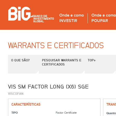
Onde e como
Onde e como
INVESTIR
POUPAR
WARRANTS E CERTIFICADOS
O QUE SÃO?
PESQUISAR WARRANTS E
TOP+
CERTIFICADOS
VIS SM FACTOR LONG (X6) SGE
VISCOFAN
CARACTERÍSTICAS
TRAN
TIPO
Factor Certificate
Quanti