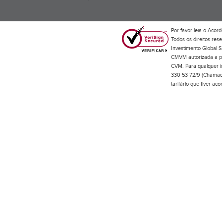
Por favor leia o
Acord
Todos os direitos res
Investimento Global S
CMVM autorizada a pr
CVM. Para qualquer in
330 53 72/9 (Chamada
tarifário que tiver a