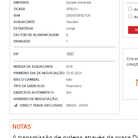
EMITENTE
Société Générale
TICKER
SF5LYU
At
ISIN
DE000SF5LYU6
Ao
SUBJACENTE
Viscofan
ESTRATÉGIA
Longa
V
FACTOR DE ALAVANCAGEM
6
PARIDADE
1
DIF
Crie a
cotaçõ
MOEDA DE SUBJACENTE
EUR
PRIMEIRO DIA DE NEGOCIAÇÃO
12-10-2021
RISCO CAMBIAL
Não
TIPO DE EXERCÍCIO
Financeiro
EXERCÍCIO AUTOMÁTICO
Sim
HORÁRIO DE NEGOCIAÇÃO:
DIRECT TRADE EXCLUSIVE
08h00 - 21h00
NOTAS
A transmissão de ordens através da praça Di