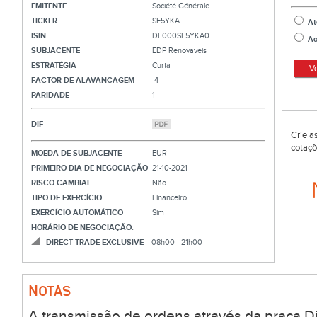
EMITENTE
Société Générale
TICKER
SF5YKA
At
ISIN
DE000SF5YKA0
Ao
SUBJACENTE
EDP Renovaveis
ESTRATÉGIA
Curta
V
FACTOR DE ALAVANCAGEM
-4
PARIDADE
1
DIF
Crie a
cotaçõ
MOEDA DE SUBJACENTE
EUR
PRIMEIRO DIA DE NEGOCIAÇÃO
21-10-2021
RISCO CAMBIAL
Não
TIPO DE EXERCÍCIO
Financeiro
EXERCÍCIO AUTOMÁTICO
Sim
HORÁRIO DE NEGOCIAÇÃO:
DIRECT TRADE EXCLUSIVE
08h00 - 21h00
NOTAS
A transmissão de ordens através da praça Di