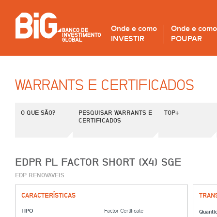
Onde e como
Onde e como
INVESTIR
POUPAR
WARRANTS E CERTIFICADOS
O QUE SÃO?
PESQUISAR WARRANTS E
TOP+
CERTIFICADOS
EDPR PL FACTOR SHORT (X4) SGE
EDP RENOVAVEIS
CARACTERÍSTICAS
TRAN
TIPO
Factor Certificate
Quanti