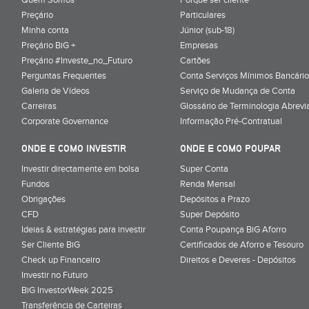
Preçário
Particulares
Minha conta
Júnior (sub-18)
Preçário BiG +
Empresas
Preçário #Investe_no_Futuro
Cartões
Perguntas Frequentes
Conta Serviços Mínimos Bancário
Galeria de Vídeos
Serviço de Mudança de Conta
Carreiras
Glossário de Terminologia Abrevi
Corporate Governance
Informação Pré-Contratual
ONDE E COMO INVESTIR
ONDE E COMO POUPAR
Investir directamente em bolsa
Super Conta
Fundos
Renda Mensal
Obrigações
Depósitos a Prazo
CFD
Super Depósito
Ideias & estratégias para investir
Conta Poupança BiG Aforro
Ser Cliente BiG
Certificados de Aforro e Tesouro
Check up Financeiro
Direitos e Deveres - Depósitos
Investir no Futuro
BiG InvestorWeek 2025
;
Transferência de Carteiras
;