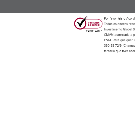
Por favor leia o
Acord
Todos os direitos res
Investimento Global S
CMVM autorizada a pr
CVM. Para qualquer in
330 53 72/9 (Chamada
tarifário que tiver a