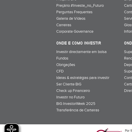
Preçário #Investe_no_Futuro
Cart
Perguntas Frequentes
Cont
Galeria de Vídeos
Serv
Carreiras
Glos
Corporate Governance
Info
ONDE E COMO INVESTIR
OND
Investir directamente em bolsa
Supe
Fundos
Rend
Obrigações
Depó
CFD
Supe
Ideias & estratégias para investir
Cont
Ser Cliente BiG
Cert
Check up Financeiro
Dire
Investir no Futuro
BiG InvestorWeek 2025
;
Transferência de Carteiras
;
Por f