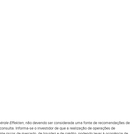
érale Effekten
, não devendo ser considerada uma fonte de recomendações de
nsulta. Informa-se o investidor de que a realização de operações de
 riscos de mercado, de liquidez e de crédito, podendo levar à ocorrência de