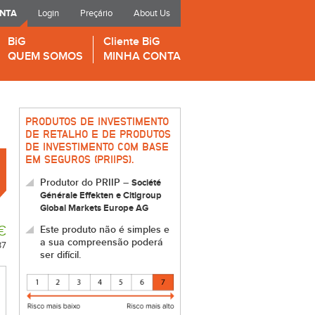
ONTA
Login
Preçário
About Us
BiG
Cliente BiG
QUEM SOMOS
MINHA CONTA
PRODUTOS DE INVESTIMENTO
DE RETALHO E DE PRODUTOS
DE INVESTIMENTO COM BASE
EM SEGUROS (PRIIPS).
Produtor do PRIIP –
Société
Générale Effekten e Citigroup
Global Markets Europe AG
€
Este produto não é simples e
a sua compreensão poderá
37
ser difícil.