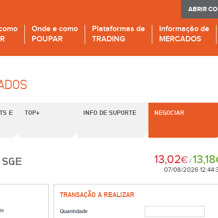
ABRIR C
 como
Onde e como
Plataformas de
Informação de
IR
POUPAR
TRADING
MERCADOS
CADOS
TS E
TOP+
INFO DE SUPORTE
NEGOCIAR
13,02
13,18
€
 SGE
/
07/08/2026 12:44:
TRANSAÇÃO A REALIZAR
te
Quantidade