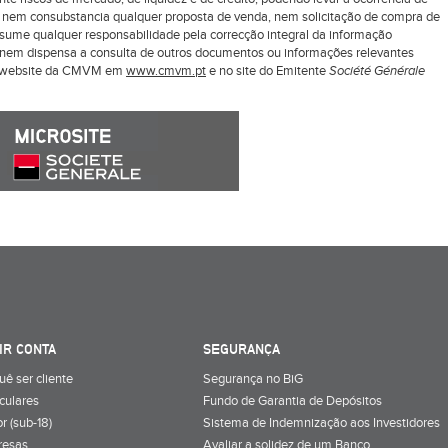
z nem consubstancia qualquer proposta de venda, nem solicitação de compra de
ssume qualquer responsabilidade pela correcção integral da informação
ui nem dispensa a consulta de outros documentos ou informações relevantes
o website da CMVM em
www.cmvm.pt
e no site do Emitente
Société Générale
IR CONTA
SEGURANÇA
uê ser cliente
Segurança no BiG
iculares
Fundo de Garantia de Depósitos
r (sub-18)
Sistema de Indemnização aos Investidores
resas
Avaliar a solidez de um Banco