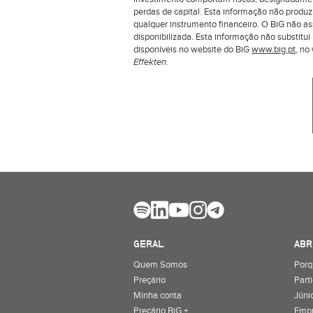
perdas de capital. Esta informação não produ
qualquer instrumento financeiro. O BiG não a
disponibilizada. Esta informação não substit
disponíveis no website do BiG
www.big.pt
, n
Effekten
.
GERAL
ABR
Quem Somos
Porq
Preçário
Part
Minha conta
Júnio
Preçário BiG +
Emp