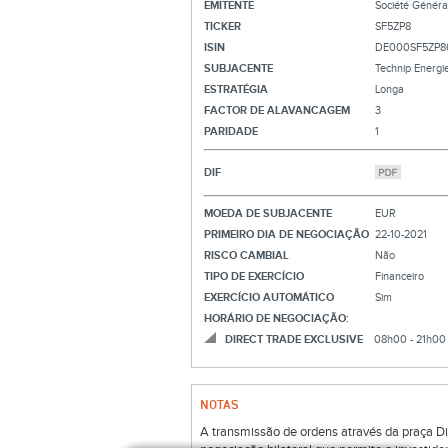
EMITENTE
Société Généra
TICKER
SF5ZP8
ISIN
DE000SF5ZP8
SUBJACENTE
Technip Energi
ESTRATÉGIA
Longa
FACTOR DE ALAVANCAGEM
3
PARIDADE
1
DIF
MOEDA DE SUBJACENTE
EUR
PRIMEIRO DIA DE NEGOCIAÇÃO
22-10-2021
RISCO CAMBIAL
Não
TIPO DE EXERCÍCIO
Financeiro
EXERCÍCIO AUTOMÁTICO
Sim
HORÁRIO DE NEGOCIAÇÃO:
DIRECT TRADE EXCLUSIVE
08h00 - 21h00
NOTAS
A transmissão de ordens através da praça Di