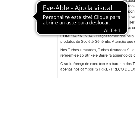
negociação bilateral que permite o investidor
ordens disponíveis na ferramenta de acordo c
ferramenta e a sua manutenção é da responsab
Direct Trade Exclusive poderá transmitir nov
colocadas em sessões anteriores podem ser 
uma gama de produtos que podem não se enc
COMPRA / VENDA - Preços fornecidos pela Bo
produtos da Société Générale. Atenção que o
Nos Turbos ilimitados, Turbos ilimitados SL 
referem-se ao Strike e Barreira aquando da d
O strike/preço de exercício e a barreira dos 
apenas nos campos "STRIKE / PREÇO DE EXE