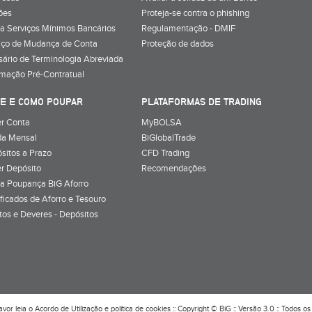
ões
Proteja-se contra o phishing
a Serviços Mínimos Bancários
Regulamentação - DMIF
iço de Mudança de Conta
Proteção de dados
sário de Terminologia Abreviada
rmação Pré-Contratual
E E COMO POUPAR
PLATAFORMAS DE TRADING
r Conta
MyBOLSA
a Mensal
BiGlobalTrade
sitos a Prazo
CFD Trading
r Depósito
Recomendações
a Poupança BiG Aforro
ificados de Aforro e Tesouro
itos e Deveres - Depósitos
avor leia o
Acordo de Utilização
e
política de cookies
:: Copyright © BiG :: Versão 3.0 :: Todos os 