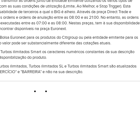
 transmitir as ordens junto da Entidade Emitente utilizando os vários tipos de
om as suas condições de utilização (Limite, Ao Melhor, e Stop Trigger). Esta
ilidade de terceiros a qual o BiG é alheio. Através da praça Direct Trade e
as ordens e ordens de anulação entre as 08:00 e as 21:00. No entanto, as ordens
executadas entre as 07:00 e as 08:00. Nestas praças, tem à sua disponibilidade
ontrar disponíveis na praça Euronext.
lsa Euronext para os produtos do Citigroup ou pela entidade emitente para os
 valor pode ser substancialmente diferente das cotações atuais.
e Turbos ilimitados Smart os caracteres numéricos constantes da sua descrição
isponibilização do produto.
Turbos ilimitados, Turbos ilimitados SL e Turbos ilimitados Smart são atualizados
RCÍCIO" e "BARREIRA" e não na sua descrição.