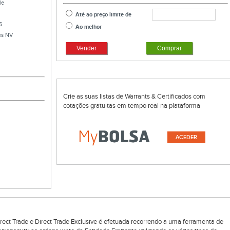
le
Até ao preço limite de
6
Ao melhor
es NV
Vender
Comprar
Crie as suas listas de Warrants & Certificados com
cotações gratuitas em tempo real na plataforma
ACEDER
rect Trade e Direct Trade Exclusive é efetuada recorrendo a uma ferramenta de