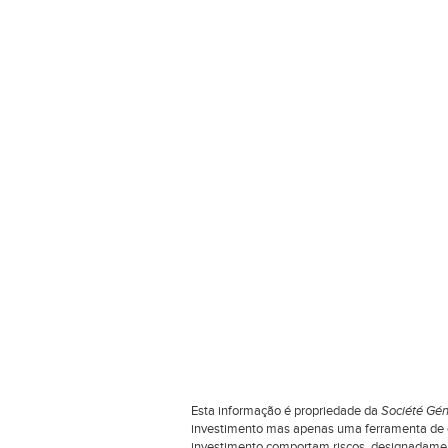
Esta informação é propriedade da
Société Gén
investimento mas apenas uma ferramenta de co
investimento comportam riscos, designadamente