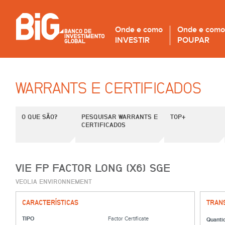
Onde e como
Onde e como
INVESTIR
POUPAR
WARRANTS E CERTIFICADOS
O QUE SÃO?
PESQUISAR WARRANTS E
TOP+
CERTIFICADOS
VIE FP FACTOR LONG (X6) SGE
VEOLIA ENVIRONNEMENT
CARACTERÍSTICAS
TRAN
TIPO
Factor Certificate
Quanti