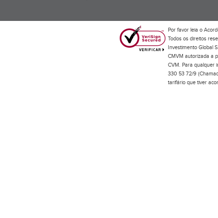
Por favor leia o
Acord
Todos os direitos res
Investimento Global S
CMVM autorizada a pr
CVM. Para qualquer in
330 53 72/9 (Chamada
tarifário que tiver a