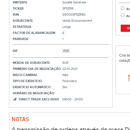
EMITENTE
Société Générale
TICKER
SF5ZRB
At
ISIN
DE000SF5ZRB0
Ao
SUBJACENTE
Veolia Environnement
ESTRATÉGIA
Longa
V
FACTOR DE ALAVANCAGEM
6
PARIDADE
1
DIF
Crie a
cotaçõ
MOEDA DE SUBJACENTE
EUR
PRIMEIRO DIA DE NEGOCIAÇÃO
22-10-2021
RISCO CAMBIAL
Não
TIPO DE EXERCÍCIO
Financeiro
EXERCÍCIO AUTOMÁTICO
Sim
HORÁRIO DE NEGOCIAÇÃO:
DIRECT TRADE EXCLUSIVE
08h00 - 21h00
NOTAS
A transmissão de ordens através da praça Di