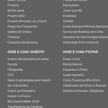
Preçário
Particulares
Minha conta
Júnior (sub-18)
Preçário BiG +
Empresas
Preçário #Investe_no_Futuro
Cartões
Perguntas Frequentes
Conta Serviços Mínimos Bancário
Galeria de Vídeos
Serviço de Mudança de Conta
Carreiras
Glossário de Terminologia Abrevi
Corporate Governance
Informação Pré-Contratual
ONDE E COMO INVESTIR
ONDE E COMO POUPAR
Investir directamente em bolsa
Super Conta
Fundos
Renda Mensal
Obrigações
Depósitos a Prazo
CFD
Super Depósito
Ideias & estratégias para investir
Conta Poupança BiG Aforro
Ser Cliente BiG
Certificados de Aforro e Tesouro
Check up Financeiro
Direitos e Deveres - Depósitos
Investir no Futuro
BiG InvestorWeek 2025
;
Transferência de Carteiras
;