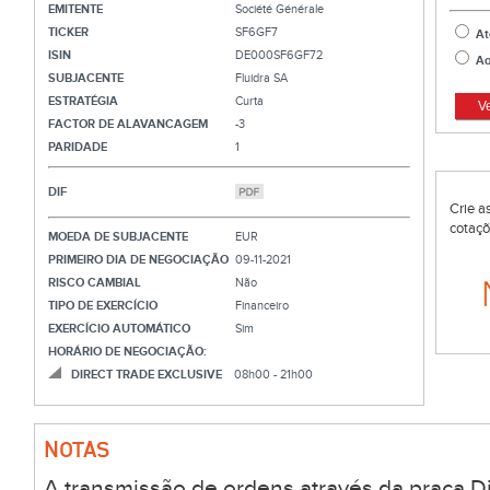
EMITENTE
Société Générale
TICKER
SF6GF7
At
ISIN
DE000SF6GF72
Ao
SUBJACENTE
Fluidra SA
ESTRATÉGIA
Curta
V
FACTOR DE ALAVANCAGEM
-3
PARIDADE
1
DIF
Crie a
cotaçõ
MOEDA DE SUBJACENTE
EUR
PRIMEIRO DIA DE NEGOCIAÇÃO
09-11-2021
RISCO CAMBIAL
Não
TIPO DE EXERCÍCIO
Financeiro
EXERCÍCIO AUTOMÁTICO
Sim
HORÁRIO DE NEGOCIAÇÃO:
DIRECT TRADE EXCLUSIVE
08h00 - 21h00
NOTAS
A transmissão de ordens através da praça Di