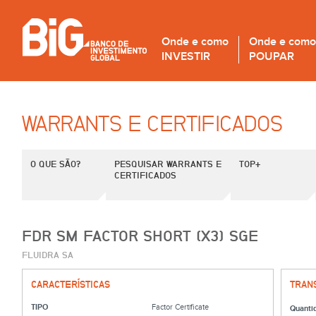
Onde e como
Onde e como
INVESTIR
POUPAR
WARRANTS E CERTIFICADOS
O QUE SÃO?
PESQUISAR WARRANTS E
TOP+
CERTIFICADOS
FDR SM FACTOR SHORT (X3) SGE
FLUIDRA SA
CARACTERÍSTICAS
TRAN
TIPO
Factor Certificate
Quanti