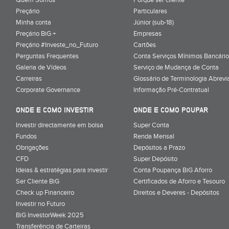
Preçário
Particulares
Minha conta
Júnior (sub-18)
Preçário BiG +
Empresas
Preçário #Investe_no_Futuro
Cartões
Perguntas Frequentes
Conta Serviços Mínimos Bancário
Galeria de Vídeos
Serviço de Mudança de Conta
Carreiras
Glossário de Terminologia Abrevi
Corporate Governance
Informação Pré-Contratual
ONDE E COMO INVESTIR
ONDE E COMO POUPAR
Investir directamente em bolsa
Super Conta
Fundos
Renda Mensal
Obrigações
Depósitos a Prazo
CFD
Super Depósito
Ideias & estratégias para investir
Conta Poupança BiG Aforro
Ser Cliente BiG
Certificados de Aforro e Tesouro
Check up Financeiro
Direitos e Deveres - Depósitos
Investir no Futuro
BiG InvestorWeek 2025
;
Transferência de Carteiras
;