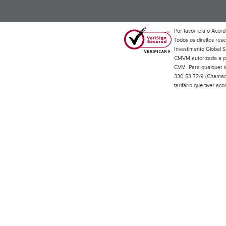
Por favor leia o
Acord
Todos os direitos res
Investimento Global S
CMVM autorizada a pr
CVM. Para qualquer in
330 53 72/9 (Chamada
tarifário que tiver a