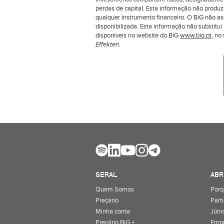
perdas de capital. Esta informação não produ
qualquer instrumento financeiro. O BiG não a
disponibilizada. Esta informação não substit
disponíveis no website do BiG
www.big.pt
, n
Effekten
.
GERAL
ABR
Quem Somos
Porq
Preçário
Part
Minha conta
Júnio
Preçário BiG +
Emp