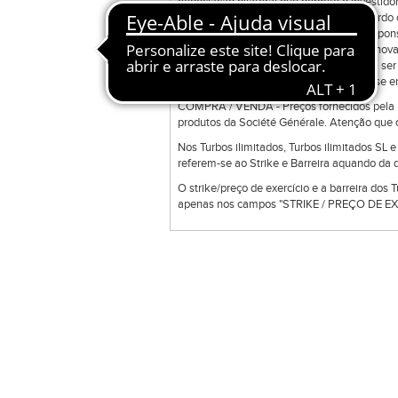
negociação bilateral que permite o investidor
ordens disponíveis na ferramenta de acordo c
ferramenta e a sua manutenção é da responsab
Direct Trade Exclusive poderá transmitir nov
colocadas em sessões anteriores podem ser 
uma gama de produtos que podem não se enc
COMPRA / VENDA - Preços fornecidos pela Bo
produtos da Société Générale. Atenção que o
Nos Turbos ilimitados, Turbos ilimitados SL 
referem-se ao Strike e Barreira aquando da d
O strike/preço de exercício e a barreira dos 
apenas nos campos "STRIKE / PREÇO DE EXE