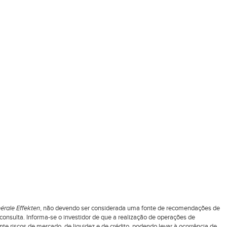
érale Effekten
, não devendo ser considerada uma fonte de recomendações de
nsulta. Informa-se o investidor de que a realização de operações de
 riscos de mercado, de liquidez e de crédito, podendo levar à ocorrência de