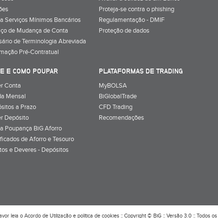
ões
Proteja-se contra o phishing
a Serviços Mínimos Bancários
Regulamentação - DMIF
iço de Mudança de Conta
Proteção de dados
sário de Terminologia Abreviada
rmação Pré-Contratual
E E COMO POUPAR
PLATAFORMAS DE TRADING
r Conta
MyBOLSA
a Mensal
BiGlobalTrade
sitos a Prazo
CFD Trading
r Depósito
Recomendações
a Poupança BiG Aforro
ificados de Aforro e Tesouro
itos e Deveres - Depósitos
avor leia o
Acordo de Utilização
e
política de cookies
:: Copyright © BiG :: Versão 3.0 :: Todos os 