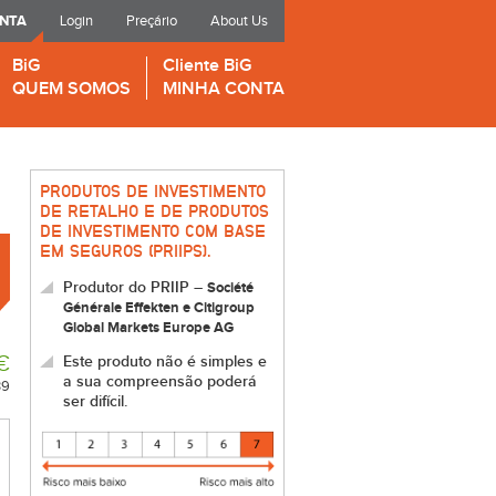
ONTA
Login
Preçário
About Us
BiG
Cliente BiG
QUEM SOMOS
MINHA CONTA
PRODUTOS DE INVESTIMENTO
DE RETALHO E DE PRODUTOS
DE INVESTIMENTO COM BASE
EM SEGUROS (PRIIPS).
Produtor do PRIIP –
Société
Générale Effekten e Citigroup
Global Markets Europe AG
€
Este produto não é simples e
a sua compreensão poderá
39
ser difícil.