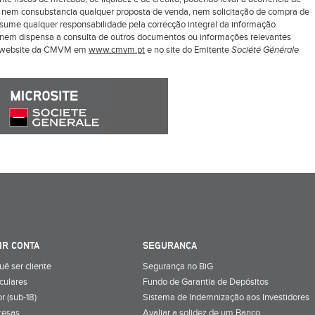
z nem consubstancia qualquer proposta de venda, nem solicitação de compra de
ssume qualquer responsabilidade pela correcção integral da informação
ui nem dispensa a consulta de outros documentos ou informações relevantes
o website da CMVM em
www.cmvm.pt
e no site do Emitente
Société Générale
IR CONTA
SEGURANÇA
uê ser cliente
Segurança no BiG
iculares
Fundo de Garantia de Depósitos
r (sub-18)
Sistema de Indemnização aos Investidores
resas
Avaliar a solidez de um Banco