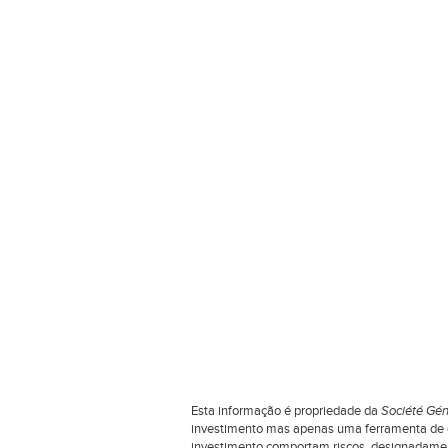
Esta informação é propriedade da
Société Gén
investimento mas apenas uma ferramenta de co
investimento comportam riscos, designadamente