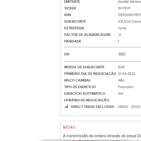
EMITENTE
Société Généra
TICKER
SH78YP
ISIN
DE000SH78Y
SUBJACENTE
ICE EUA Futur
ESTRATÉGIA
Curta
FACTOR DE ALAVANCAGEM
-4
PARIDADE
1
DIF
MOEDA DE SUBJACENTE
EUR
PRIMEIRO DIA DE NEGOCIAÇÃO
01-04-2022
RISCO CAMBIAL
Não
TIPO DE EXERCÍCIO
Financeiro
EXERCÍCIO AUTOMÁTICO
Sim
HORÁRIO DE NEGOCIAÇÃO:
DIRECT TRADE EXCLUSIVE
08h00 - 21h00
NOTAS
A transmissão de ordens através da praça Di