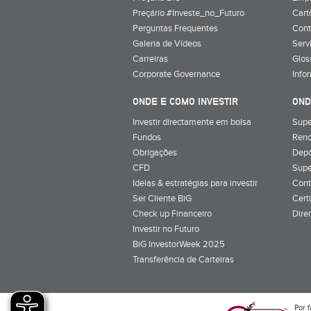
Preçário #Investe_no_Futuro
Cart
Perguntas Frequentes
Cont
Galeria de Vídeos
Serv
Carreiras
Glos
Corporate Governance
Info
ONDE E COMO INVESTIR
OND
Investir directamente em bolsa
Supe
Fundos
Rend
Obrigações
Depó
CFD
Supe
Ideias & estratégias para investir
Cont
Ser Cliente BiG
Cert
Check up Financeiro
Dire
Investir no Futuro
BiG InvestorWeek 2025
;
Transferência de Carteiras
;
Por f