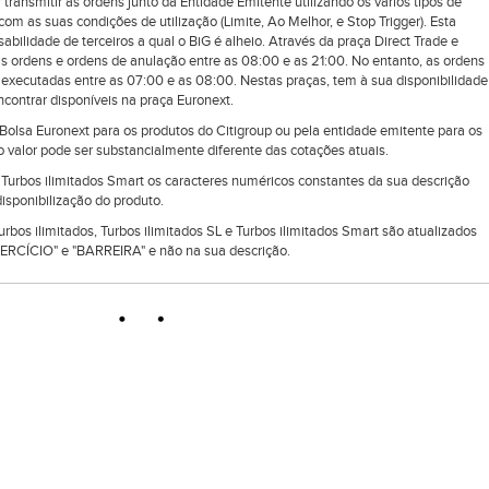
 transmitir as ordens junto da Entidade Emitente utilizando os vários tipos de
om as suas condições de utilização (Limite, Ao Melhor, e Stop Trigger). Esta
ilidade de terceiros a qual o BiG é alheio. Através da praça Direct Trade e
as ordens e ordens de anulação entre as 08:00 e as 21:00. No entanto, as ordens
executadas entre as 07:00 e as 08:00. Nestas praças, tem à sua disponibilidade
ontrar disponíveis na praça Euronext.
lsa Euronext para os produtos do Citigroup ou pela entidade emitente para os
 valor pode ser substancialmente diferente das cotações atuais.
e Turbos ilimitados Smart os caracteres numéricos constantes da sua descrição
isponibilização do produto.
Turbos ilimitados, Turbos ilimitados SL e Turbos ilimitados Smart são atualizados
RCÍCIO" e "BARREIRA" e não na sua descrição.