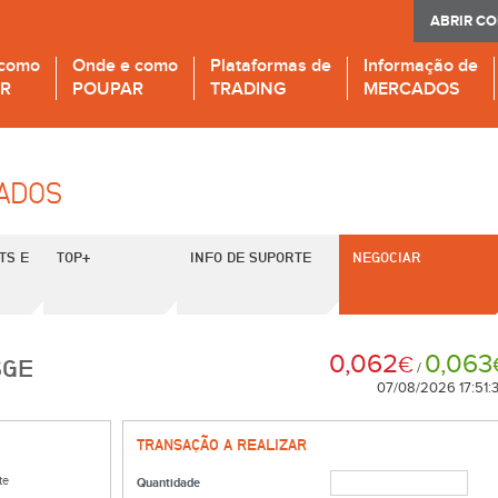
ABRIR C
 como
Onde e como
Plataformas de
Informação de
IR
POUPAR
TRADING
MERCADOS
CADOS
TS E
TOP+
INFO DE SUPORTE
NEGOCIAR
0,062
0,063
€
SGE
/
07/08/2026 17:51:
TRANSAÇÃO A REALIZAR
te
Quantidade