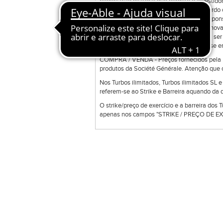
negociação bilateral que permite o investidor
ordens disponíveis na ferramenta de acordo c
ferramenta e a sua manutenção é da responsab
Direct Trade Exclusive poderá transmitir nov
colocadas em sessões anteriores podem ser 
uma gama de produtos que podem não se enc
COMPRA / VENDA - Preços fornecidos pela Bo
produtos da Société Générale. Atenção que o
Nos Turbos ilimitados, Turbos ilimitados SL 
referem-se ao Strike e Barreira aquando da d
O strike/preço de exercício e a barreira dos 
apenas nos campos "STRIKE / PREÇO DE EXE