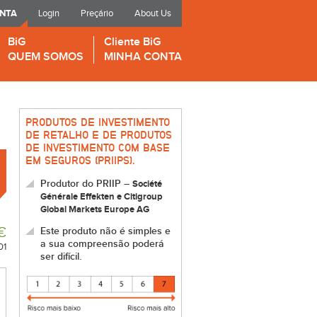
ONTA
Login
Preçário
About Us
BiG
Cliente BiG
QUEM SOMOS
MINHA CONTA
PRODUTOS DE INVESTIMENTO
DE RETALHO E DE PRODUTOS
DE INVESTIMENTO COM BASE
EM SEGUROS (PRIIPS).
Produtor do PRIIP –
Société
Générale Effekten e Citigroup
Global Markets Europe AG
€
Este produto não é simples e
a sua compreensão poderá
01
ser difícil.