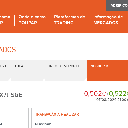
ABRIR C
 como
Onde e como
Plataformas de
Informação de
IR
POUPAR
TRADING
MERCADOS
CADOS
TS E
TOP+
INFO DE SUPORTE
NEGOCIAR
0,502
0,522
€
X7) SGE
/
07/08/2026 21:00:
TRANSAÇÃO A REALIZAR
te
Quantidade