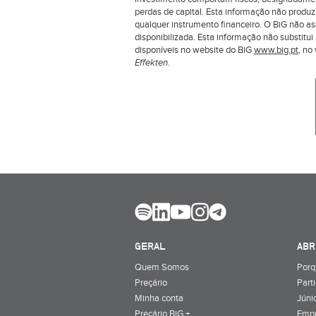
perdas de capital. Esta informação não produ
qualquer instrumento financeiro. O BiG não a
disponibilizada. Esta informação não substit
disponíveis no website do BiG
www.big.pt
, n
Effekten
.
GERAL
ABR
Quem Somos
Porq
Preçário
Part
Minha conta
Júnio
Preçário BiG +
Emp