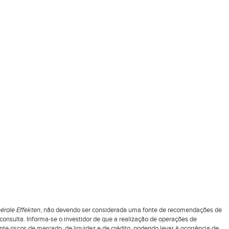
érale Effekten
, não devendo ser considerada uma fonte de recomendações de
nsulta. Informa-se o investidor de que a realização de operações de
 riscos de mercado, de liquidez e de crédito, podendo levar à ocorrência de