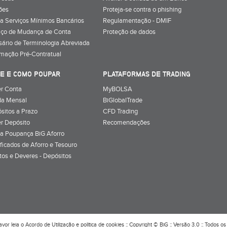
ões
Proteja-se contra o phishing
a Serviços Mínimos Bancários
Regulamentação - DMIF
iço de Mudança de Conta
Proteção de dados
sário de Terminologia Abreviada
rmação Pré-Contratual
E E COMO POUPAR
PLATAFORMAS DE TRADING
r Conta
MyBOLSA
a Mensal
BiGlobalTrade
sitos a Prazo
CFD Trading
r Depósito
Recomendações
a Poupança BiG Aforro
ificados de Aforro e Tesouro
itos e Deveres - Depósitos
avor leia o
Acordo de Utilização
e
política de cookies
:: Copyright © BiG :: Versão 3.0 :: Todos os 