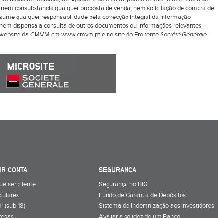
z nem consubstancia qualquer proposta de venda, nem solicitação de compra de
ssume qualquer responsabilidade pela correcção integral da informação
ui nem dispensa a consulta de outros documentos ou informações relevantes
o website da CMVM em
www.cmvm.pt
e no site do Emitente
Société Générale
IR CONTA
SEGURANÇA
uê ser cliente
Segurança no BiG
iculares
Fundo de Garantia de Depósitos
r (sub-18)
Sistema de Indemnização aos Investidores
resas
Avaliar a solidez de um Banco