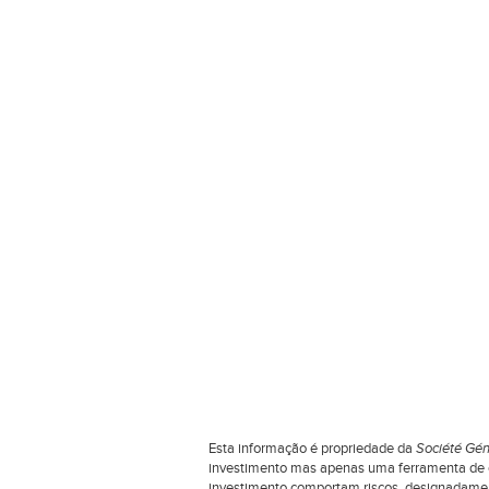
Esta informação é propriedade da
Société Gén
investimento mas apenas uma ferramenta de co
investimento comportam riscos, designadamente