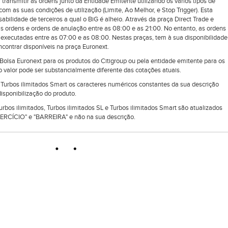
 transmitir as ordens junto da Entidade Emitente utilizando os vários tipos de
om as suas condições de utilização (Limite, Ao Melhor, e Stop Trigger). Esta
ilidade de terceiros a qual o BiG é alheio. Através da praça Direct Trade e
as ordens e ordens de anulação entre as 08:00 e as 21:00. No entanto, as ordens
executadas entre as 07:00 e as 08:00. Nestas praças, tem à sua disponibilidade
ontrar disponíveis na praça Euronext.
lsa Euronext para os produtos do Citigroup ou pela entidade emitente para os
 valor pode ser substancialmente diferente das cotações atuais.
e Turbos ilimitados Smart os caracteres numéricos constantes da sua descrição
isponibilização do produto.
Turbos ilimitados, Turbos ilimitados SL e Turbos ilimitados Smart são atualizados
RCÍCIO" e "BARREIRA" e não na sua descrição.