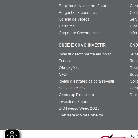
Preçário #Investe_no_Futuro
Cart
Perguntas Frequentes
Cont
Galeria de Vídeos
Serv
Carreiras
Glos
Corporate Governance
Info
ONDE E COMO INVESTIR
OND
Investir directamente em bolsa
Supe
Fundos
Rend
Obrigações
Depó
CFD
Supe
Ideias & estratégias para investir
Cont
Ser Cliente BiG
Cert
Check up Financeiro
Dire
Investir no Futuro
BiG InvestorWeek 2025
;
Transferência de Carteiras
;
Por f