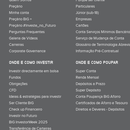
Preçário
Particulares
Minha conta
Júnior (sub-18)
Preçário BiG +
Empresas
Preçário #Investe_no_Futuro
Cartões
Perguntas Frequentes
Conta Serviços Mínimos Bancário
Galeria de Vídeos
Serviço de Mudança de Conta
Carreiras
Glossário de Terminologia Abrevi
Corporate Governance
Informação Pré-Contratual
ONDE E COMO INVESTIR
ONDE E COMO POUPAR
Investir directamente em bolsa
Super Conta
Fundos
Renda Mensal
Obrigações
Depósitos a Prazo
CFD
Super Depósito
Ideias & estratégias para investir
Conta Poupança BiG Aforro
Ser Cliente BiG
Certificados de Aforro e Tesouro
Check up Financeiro
Direitos e Deveres - Depósitos
Investir no Futuro
BiG InvestorWeek 2025
;
Transferência de Carteiras
;