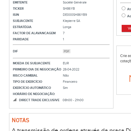
EMITENTE
Société Générale
TICKER
SH86YB
At
ISIN
DE000SH86YB9
Ao
SUBJACENTE
Klepierre SA
ESTRATÉGIA
Longa
V
FACTOR DE ALAVANCAGEM
7
PARIDADE
1
DIF
Crie a
cotaçõ
MOEDA DE SUBJACENTE
EUR
PRIMEIRO DIA DE NEGOCIAÇÃO
28-04-2022
RISCO CAMBIAL
Não
TIPO DE EXERCÍCIO
Financeiro
EXERCÍCIO AUTOMÁTICO
Sim
HORÁRIO DE NEGOCIAÇÃO:
DIRECT TRADE EXCLUSIVE
08h00 - 21h00
NOTAS
A transmissão de ordens através da praça Di