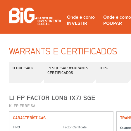
Onde e como
Onde e como
INVESTIR
POUPAR
WARRANTS E CERTIFICADOS
O QUE SÃO?
PESQUISAR WARRANTS E
TOP+
CERTIFICADOS
LI FP FACTOR LONG (X7) SGE
KLEPIERRE SA
CARACTERÍSTICAS
TRAN
TIPO
Factor Certificate
Quanti