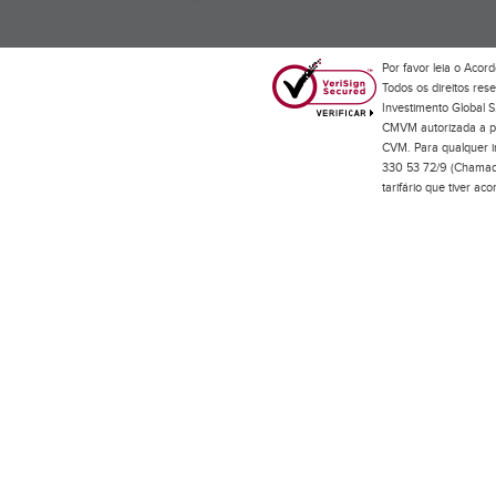
Por favor leia o
Acord
Todos os direitos res
Investimento Global S
CMVM autorizada a pr
CVM. Para qualquer in
330 53 72/9 (Chamada
tarifário que tiver a