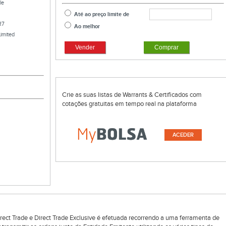
le
Até ao preço limite de
R7
Ao melhor
imited
Vender
Comprar
Crie as suas listas de Warrants & Certificados com
cotações gratuitas em tempo real na plataforma
ACEDER
rect Trade e Direct Trade Exclusive é efetuada recorrendo a uma ferramenta de