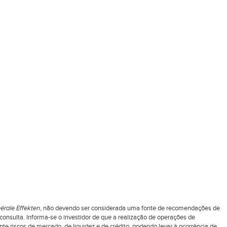
érale Effekten
, não devendo ser considerada uma fonte de recomendações de
nsulta. Informa-se o investidor de que a realização de operações de
 riscos de mercado, de liquidez e de crédito, podendo levar à ocorrência de