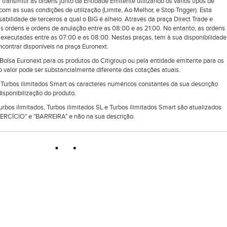
 transmitir as ordens junto da Entidade Emitente utilizando os vários tipos de
om as suas condições de utilização (Limite, Ao Melhor, e Stop Trigger). Esta
ilidade de terceiros a qual o BiG é alheio. Através da praça Direct Trade e
as ordens e ordens de anulação entre as 08:00 e as 21:00. No entanto, as ordens
executadas entre as 07:00 e as 08:00. Nestas praças, tem à sua disponibilidade
ontrar disponíveis na praça Euronext.
lsa Euronext para os produtos do Citigroup ou pela entidade emitente para os
 valor pode ser substancialmente diferente das cotações atuais.
e Turbos ilimitados Smart os caracteres numéricos constantes da sua descrição
isponibilização do produto.
Turbos ilimitados, Turbos ilimitados SL e Turbos ilimitados Smart são atualizados
RCÍCIO" e "BARREIRA" e não na sua descrição.