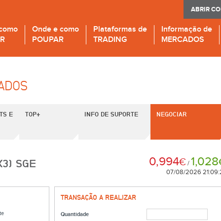
ABRIR C
 como
Onde e como
Plataformas de
Informação de
IR
POUPAR
TRADING
MERCADOS
CADOS
TS E
TOP+
INFO DE SUPORTE
NEGOCIAR
0,994
1,028
€
X3) SGE
/
07/08/2026 21:09:
TRANSAÇÃO A REALIZAR
te
Quantidade