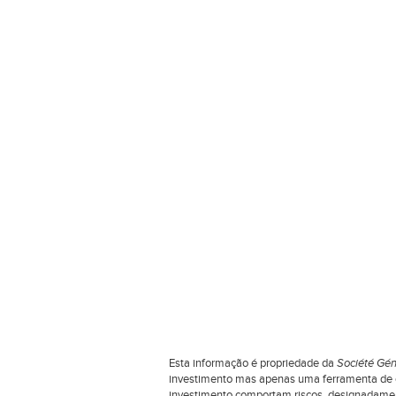
Esta informação é propriedade da
Société Gén
investimento mas apenas uma ferramenta de co
investimento comportam riscos, designadamente