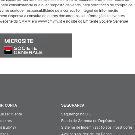
z nem consubstancia qualquer proposta de venda, nem solicitação de compra de
ssume qualquer responsabilidade pela correcção integral da informação
ui nem dispensa a consulta de outros documentos ou informações relevantes
o website da CMVM em
www.cmvm.pt
e no site do Emitente
Société Générale
IR CONTA
SEGURANÇA
uê ser cliente
Segurança no BiG
iculares
Fundo de Garantia de Depósitos
r (sub-18)
Sistema de Indemnização aos Investidores
resas
Avaliar a solidez de um Banco