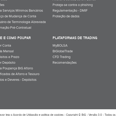
ões
Proteja-se contra o phishing
a Serviços Mínimos Bancários
Regulamentação - DMIF
iço de Mudança de Conta
Proteção de dados
sário de Terminologia Abreviada
rmação Pré-Contratual
E E COMO POUPAR
PLATAFORMAS DE TRADING
r Conta
MyBOLSA
a Mensal
BiGlobalTrade
sitos a Prazo
CFD Trading
r Depósito
Recomendações
a Poupança BiG Aforro
ificados de Aforro e Tesouro
itos e Deveres - Depósitos
avor leia o
Acordo de Utilização
e
política de cookies
:: Copyright © BiG :: Versão 3.0 :: Todos os 