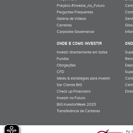
Preçário #Investe_no_Futuro
Cart
Perguntas Frequentes
Cont
Galeria de Vídeos
Serv
Carreiras
Glos
Corporate Governance
Info
ONDE E COMO INVESTIR
OND
Investir directamente em bolsa
Supe
Fundos
Rend
Obrigações
Depó
CFD
Supe
Ideias & estratégias para investir
Cont
Ser Cliente BiG
Cert
Check up Financeiro
Dire
Investir no Futuro
BiG InvestorWeek 2025
;
Transferência de Carteiras
;
Por f