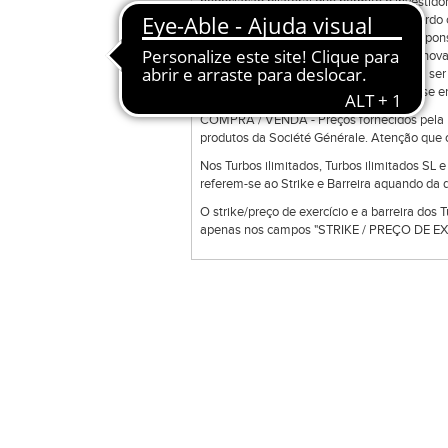
negociação bilateral que permite o investidor
ordens disponíveis na ferramenta de acordo c
ferramenta e a sua manutenção é da responsab
Direct Trade Exclusive poderá transmitir nov
colocadas em sessões anteriores podem ser 
uma gama de produtos que podem não se enc
COMPRA / VENDA - Preços fornecidos pela Bo
produtos da Société Générale. Atenção que o
Nos Turbos ilimitados, Turbos ilimitados SL 
referem-se ao Strike e Barreira aquando da d
O strike/preço de exercício e a barreira dos 
apenas nos campos "STRIKE / PREÇO DE EXE