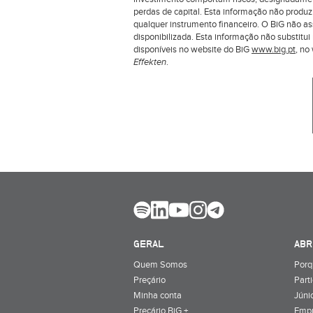
perdas de capital. Esta informação não produ
qualquer instrumento financeiro. O BiG não a
disponibilizada. Esta informação não substit
disponíveis no website do BiG
www.big.pt
, n
Effekten
.
GERAL
ABR
Quem Somos
Porq
Preçário
Part
Minha conta
Júnio
Preçário BiG +
Emp