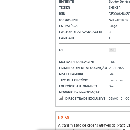
EMITENTE
Société Généra
TICKER
SH8XBR
ISIN
DE000SH8XB
SUBJACENTE
Byd Company L
ESTRATÉGIA
Longa
FACTOR DE ALAVANCAGEM
3
PARIDADE
1
DIF
MOEDA DE SUBJACENTE
HKD
PRIMEIRO DIA DE NEGOCIAÇÃO
21-04-2022
RISCO CAMBIAL
Sim
TIPO DE EXERCÍCIO
Financeiro
EXERCÍCIO AUTOMÁTICO
Sim
HORÁRIO DE NEGOCIAÇÃO:
DIRECT TRADE EXCLUSIVE
08h00 - 21h00
NOTAS
A transmissão de ordens através da praça Di