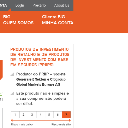
ONTA
Login
Preçário
About Us
BiG
Cliente BiG
QUEM SOMOS
MINHA CONTA
PRODUTOS DE INVESTIMENTO
DE RETALHO E DE PRODUTOS
DE INVESTIMENTO COM BASE
EM SEGUROS (PRIIPS).
Produtor do PRIIP –
Société
Générale Effekten e Citigroup
Global Markets Europe AG
€
Este produto não é simples e
a sua compreensão poderá
21
ser difícil.