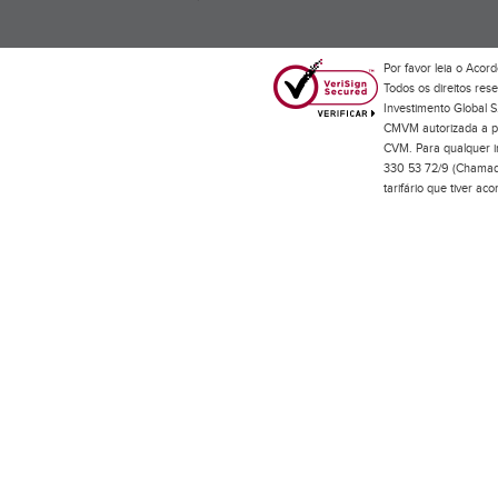
Por favor leia o
Acord
Todos os direitos res
Investimento Global S
CMVM autorizada a pr
CVM. Para qualquer in
330 53 72/9 (Chamada
tarifário que tiver a