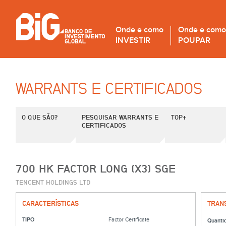
Onde e como
Onde e como
INVESTIR
POUPAR
WARRANTS E CERTIFICADOS
O QUE SÃO?
PESQUISAR WARRANTS E
TOP+
CERTIFICADOS
700 HK FACTOR LONG (X3) SGE
TENCENT HOLDINGS LTD
CARACTERÍSTICAS
TRAN
TIPO
Factor Certificate
Quanti