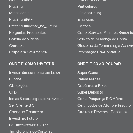
Preçário
Particulares
Minha conta
Júnior (sub-18)
Preçário BiG +
Empresas
Preçário #Investe_no_Futuro
Cartões
Perguntas Frequentes
Conta Serviços Mínimos Bancário
Galeria de Vídeos
Serviço de Mudança de Conta
Carreiras
Glossário de Terminologia Abrevi
Corporate Governance
Informação Pré-Contratual
ONDE E COMO INVESTIR
ONDE E COMO POUPAR
Investir directamente em bolsa
Super Conta
Fundos
Renda Mensal
Obrigações
Depósitos a Prazo
CFD
Super Depósito
Ideias & estratégias para investir
Conta Poupança BiG Aforro
Ser Cliente BiG
Certificados de Aforro e Tesouro
Check up Financeiro
Direitos e Deveres - Depósitos
Investir no Futuro
BiG InvestorWeek 2025
;
Transferência de Carteiras
;