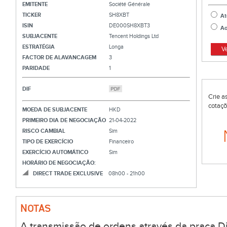
EMITENTE
Société Générale
TICKER
SH8XBT
At
ISIN
DE000SH8XBT3
Ao
SUBJACENTE
Tencent Holdings Ltd
ESTRATÉGIA
Longa
V
FACTOR DE ALAVANCAGEM
3
PARIDADE
1
DIF
Crie a
cotaçõ
MOEDA DE SUBJACENTE
HKD
PRIMEIRO DIA DE NEGOCIAÇÃO
21-04-2022
RISCO CAMBIAL
Sim
TIPO DE EXERCÍCIO
Financeiro
EXERCÍCIO AUTOMÁTICO
Sim
HORÁRIO DE NEGOCIAÇÃO:
DIRECT TRADE EXCLUSIVE
08h00 - 21h00
NOTAS
A transmissão de ordens através da praça Di