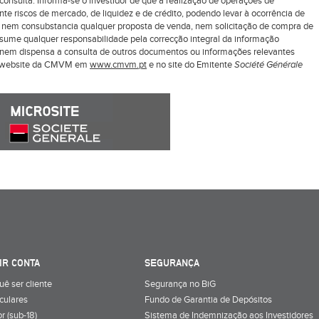
nsulta. Informa-se o investidor de que a realização de operações de
 riscos de mercado, de liquidez e de crédito, podendo levar à ocorrência de
z nem consubstancia qualquer proposta de venda, nem solicitação de compra de
ssume qualquer responsabilidade pela correcção integral da informação
ui nem dispensa a consulta de outros documentos ou informações relevantes
o website da CMVM em
www.cmvm.pt
e no site do Emitente
Société Générale
IR CONTA
SEGURANÇA
uê ser cliente
Segurança no BiG
iculares
Fundo de Garantia de Depósitos
r (sub-18)
Sistema de Indemnização aos Investidores