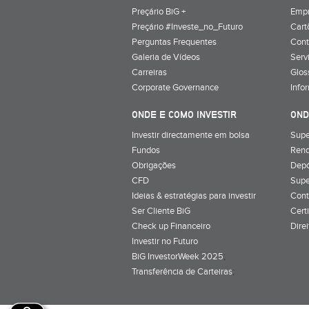
Preçário BiG +
Emp
Preçário #Investe_no_Futuro
Cart
Perguntas Frequentes
Cont
Galeria de Vídeos
Serv
Carreiras
Glos
Corporate Governance
Info
ONDE E COMO INVESTIR
OND
Investir directamente em bolsa
Supe
Fundos
Rend
Obrigações
Depó
CFD
Supe
Ideias & estratégias para investir
Cont
Ser Cliente BiG
Cert
Check up Financeiro
Dire
Investir no Futuro
BiG InvestorWeek 2025
;
Transferência de Carteiras
;