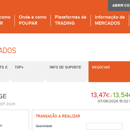
ABRIR C
 como
Onde e como
Plataformas de
Informação de
IR
POUPAR
TRADING
MERCADOS
CADOS
TS E
TOP+
INFO DE SUPORTE
NEGOCIAR
13,47
13,54
€
GE
/
07/08/2026 15:02:
SEP 2026
TRANSAÇÃO A REALIZAR
te
Quantidade