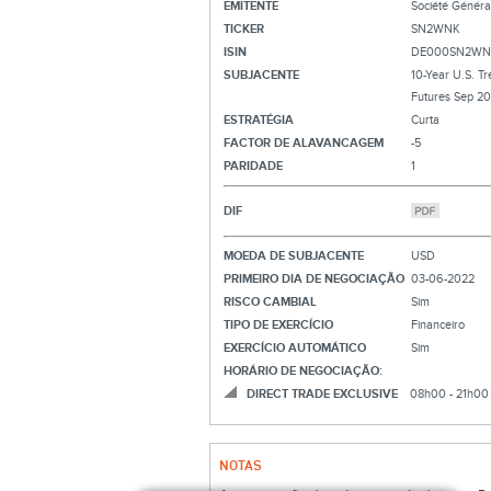
EMITENTE
Société Généra
TICKER
SN2WNK
ISIN
DE000SN2WN
SUBJACENTE
10-Year U.S. T
Futures Sep 2
ESTRATÉGIA
Curta
FACTOR DE ALAVANCAGEM
-5
PARIDADE
1
DIF
MOEDA DE SUBJACENTE
USD
PRIMEIRO DIA DE NEGOCIAÇÃO
03-06-2022
RISCO CAMBIAL
Sim
TIPO DE EXERCÍCIO
Financeiro
EXERCÍCIO AUTOMÁTICO
Sim
HORÁRIO DE NEGOCIAÇÃO:
DIRECT TRADE EXCLUSIVE
08h00 - 21h00
NOTAS