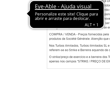
A transmissão de ordens através da praça Di
negociação bilateral que permite o investidor
ordens disponíveis na ferramenta de acordo c
ferramenta e a sua manutenção é da responsab
Direct Trade Exclusive poderá transmitir nov
colocadas em sessões anteriores podem ser 
uma gama de produtos que podem não se enc
COMPRA / VENDA - Preços fornecidos pela Bo
produtos da Société Générale. Atenção que o
Nos Turbos ilimitados, Turbos ilimitados SL 
referem-se ao Strike e Barreira aquando da d
O strike/preço de exercício e a barreira dos 
apenas nos campos "STRIKE / PREÇO DE EXE