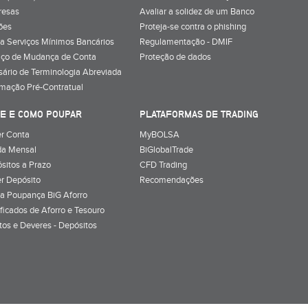
resas
Avaliar a solidez de um Banco
ões
Proteja-se contra o phishing
a Serviços Mínimos Bancários
Regulamentação - DMIF
iço de Mudança de Conta
Proteção de dados
sário de Terminologia Abreviada
rmação Pré-Contratual
E E COMO POUPAR
PLATAFORMAS DE TRADING
r Conta
MyBOLSA
a Mensal
BiGlobalTrade
sitos a Prazo
CFD Trading
r Depósito
Recomendações
a Poupança BiG Aforro
ificados de Aforro e Tesouro
itos e Deveres - Depósitos