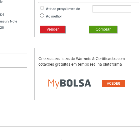
le
Até ao preço limite de
K4
Ao melhor
reasury Note
026
Vender
Comprar
Crie as suas listas de Warrants & Certificados com
cotações gratuitas em tempo real na plataforma
ACEDER