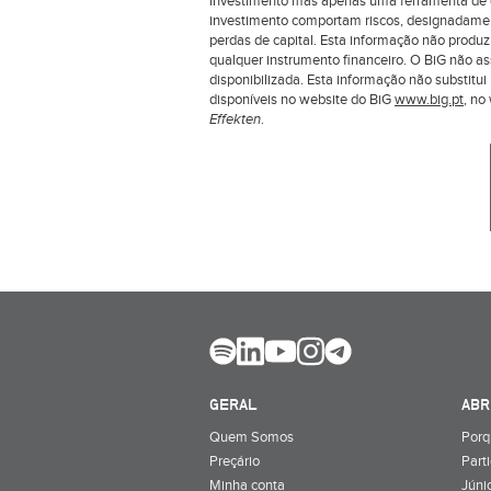
investimento mas apenas uma ferramenta de co
investimento comportam riscos, designadamente
perdas de capital. Esta informação não produ
qualquer instrumento financeiro. O BiG não a
disponibilizada. Esta informação não substit
disponíveis no website do BiG
www.big.pt
, n
Effekten
.
GERAL
ABR
Quem Somos
Porq
Preçário
Part
Minha conta
Júnio