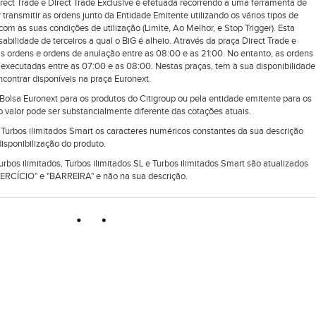
rect Trade e Direct Trade Exclusive é efetuada recorrendo a uma ferramenta de
 transmitir as ordens junto da Entidade Emitente utilizando os vários tipos de
om as suas condições de utilização (Limite, Ao Melhor, e Stop Trigger). Esta
ilidade de terceiros a qual o BiG é alheio. Através da praça Direct Trade e
as ordens e ordens de anulação entre as 08:00 e as 21:00. No entanto, as ordens
executadas entre as 07:00 e as 08:00. Nestas praças, tem à sua disponibilidade
ontrar disponíveis na praça Euronext.
lsa Euronext para os produtos do Citigroup ou pela entidade emitente para os
 valor pode ser substancialmente diferente das cotações atuais.
e Turbos ilimitados Smart os caracteres numéricos constantes da sua descrição
isponibilização do produto.
Turbos ilimitados, Turbos ilimitados SL e Turbos ilimitados Smart são atualizados
RCÍCIO" e "BARREIRA" e não na sua descrição.