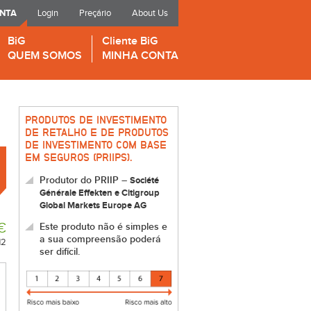
ONTA
Login
Preçário
About Us
BiG
Cliente BiG
QUEM SOMOS
MINHA CONTA
PRODUTOS DE INVESTIMENTO
DE RETALHO E DE PRODUTOS
DE INVESTIMENTO COM BASE
EM SEGUROS (PRIIPS).
Produtor do PRIIP –
Société
Générale Effekten e Citigroup
Global Markets Europe AG
€
Este produto não é simples e
a sua compreensão poderá
12
ser difícil.