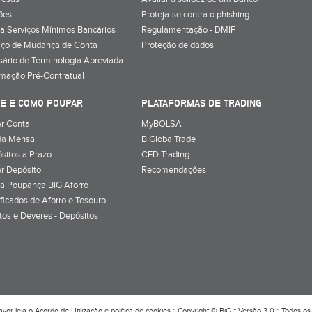
ões
Proteja-se contra o phishing
a Serviços Mínimos Bancários
Regulamentação - DMIF
iço de Mudança de Conta
Proteção de dados
sário de Terminologia Abreviada
rmação Pré-Contratual
E E COMO POUPAR
PLATAFORMAS DE TRADING
r Conta
MyBOLSA
a Mensal
BiGlobalTrade
sitos a Prazo
CFD Trading
r Depósito
Recomendações
a Poupança BiG Aforro
ificados de Aforro e Tesouro
itos e Deveres - Depósitos
avor leia o
Acordo de Utilização
e
política de cookies
:: Copyright © BiG :: Versão 3.0 :: Todos os 