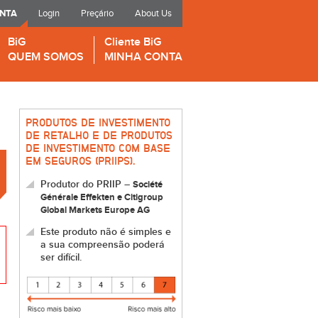
ONTA
Login
Preçário
About Us
BiG
Cliente BiG
QUEM SOMOS
MINHA CONTA
PRODUTOS DE INVESTIMENTO
DE RETALHO E DE PRODUTOS
DE INVESTIMENTO COM BASE
EM SEGUROS (PRIIPS).
Produtor do PRIIP –
Société
Générale Effekten e Citigroup
Global Markets Europe AG
Este produto não é simples e
a sua compreensão poderá
ser difícil.