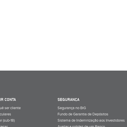
IR CONTA
SEGURANÇA
uê ser cliente
Segurança no BiG
iculares
Fundo de Garantia de Depósitos
r (sub-18)
Sistema de Indemnização aos Investidores
resas
Avaliar a solidez de um Banco