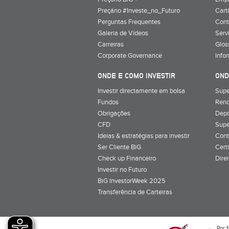
Preçário #Investe_no_Futuro
Cart
Perguntas Frequentes
Cont
Galeria de Vídeos
Serv
Carreiras
Glos
Corporate Governance
Info
ONDE E COMO INVESTIR
OND
Investir directamente em bolsa
Supe
Fundos
Rend
Obrigações
Depó
CFD
Supe
Ideias & estratégias para investir
Cont
Ser Cliente BiG
Cert
Check up Financeiro
Dire
Investir no Futuro
BiG InvestorWeek 2025
;
Transferência de Carteiras
;
Por f