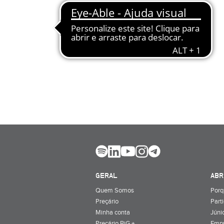
GERAL
ABR
Quem Somos
Porq
Preçário
Part
Minha conta
Júnio
Preçário BiG +
Emp