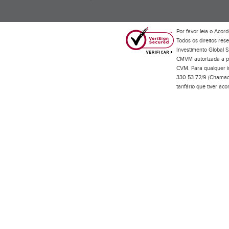
Por favor leia o
Acord
Todos os direitos res
Investimento Global S
CMVM autorizada a pr
CVM. Para qualquer in
330 53 72/9 (Chamada
tarifário que tiver a