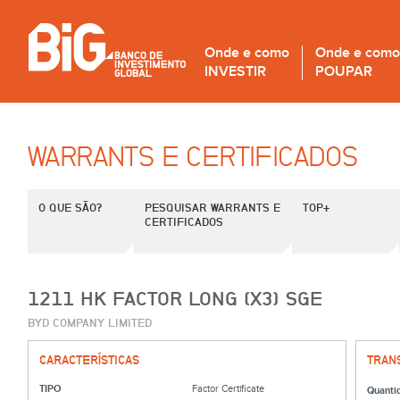
Onde e como
Onde e como
INVESTIR
POUPAR
WARRANTS E CERTIFICADOS
O QUE SÃO?
PESQUISAR WARRANTS E
TOP+
CERTIFICADOS
1211 HK FACTOR LONG (X3) SGE
BYD COMPANY LIMITED
CARACTERÍSTICAS
TRAN
TIPO
Factor Certificate
Quanti