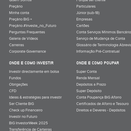
Preçário
Particulares
Minha conta
Júnior (sub-18)
Preçário BiG +
Empresas
Preçário #Investe_no_Futuro
Cartões
Perguntas Frequentes
Conta Serviços Mínimos Bancário
Galeria de Vídeos
Serviço de Mudança de Conta
Carreiras
Glossário de Terminologia Abrevi
Corporate Governance
Informação Pré-Contratual
ONDE E COMO INVESTIR
ONDE E COMO POUPAR
Investir directamente em bolsa
Super Conta
Fundos
Renda Mensal
Obrigações
Depósitos a Prazo
CFD
Super Depósito
Ideias & estratégias para investir
Conta Poupança BiG Aforro
Ser Cliente BiG
Certificados de Aforro e Tesouro
Check up Financeiro
Direitos e Deveres - Depósitos
Investir no Futuro
BiG InvestorWeek 2025
;
Transferência de Carteiras
;