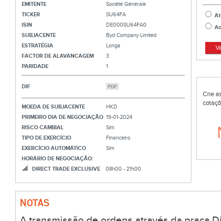
EMITENTE
Société Générale
TICKER
SU64FA
At
ISIN
DE000SU64FA0
Ao
SUBJACENTE
Byd Company Limited
ESTRATÉGIA
Longa
V
FACTOR DE ALAVANCAGEM
3
PARIDADE
1
DIF
Crie a
cotaçõ
MOEDA DE SUBJACENTE
HKD
PRIMEIRO DIA DE NEGOCIAÇÃO
19-01-2024
RISCO CAMBIAL
Sim
TIPO DE EXERCÍCIO
Financeiro
EXERCÍCIO AUTOMÁTICO
Sim
HORÁRIO DE NEGOCIAÇÃO:
DIRECT TRADE EXCLUSIVE
08h00 - 21h00
NOTAS
A transmissão de ordens através da praça Di