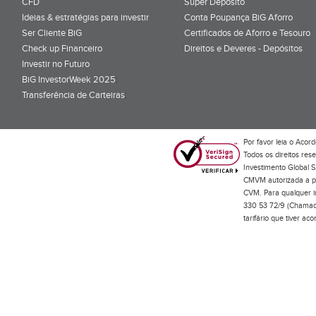
CFD
Super Depósito
Ideias & estratégias para investir
Conta Poupança BiG Aforro
Ser Cliente BiG
Certificados de Aforro e Tesouro
Check up Financeiro
Direitos e Deveres - Depósitos
Investir no Futuro
BiG InvestorWeek 2025
;
Transferência de Carteiras
;
Por favor leia o
Acord
Todos os direitos res
Investimento Global S
CMVM autorizada a pr
CVM. Para qualquer in
330 53 72/9 (Chamada
tarifário que tiver a