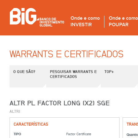
Onde e como
Onde e como
INVESTIR
POUPAR
WARRANTS E CERTIFICADOS
O QUE SÃO?
PESQUISAR WARRANTS E
TOP+
CERTIFICADOS
ALTR PL FACTOR LONG (X2) SGE
ALTRI
CARACTERÍSTICAS
TRAN
TIPO
Factor Certificate
Quanti