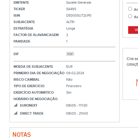
EMITENTE
Société Générale
TICKER
5A49S
At
ISIN
DE000SU72UP0
Ao
SUBJACENTE
ALTRI
ESTRATÉGIA
Longa
V
FACTOR DE ALAVANCAGEM
2
PARIDADE
1
DIF
Crie a
cotaçõ
MOEDA DE SUBJACENTE
EUR
PRIMEIRO DIA DE NEGOCIAÇÃO
09-02-2024
RISCO CAMBIAL
Não
TIPO DE EXERCÍCIO
Financeiro
EXERCÍCIO AUTOMÁTICO
Sim
HORÁRIO DE NEGOCIAÇÃO:
EURONEXT
08h05 - 17h30
DIRECT TRADE
08h00 - 21h00
NOTAS