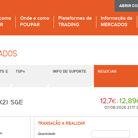
ABRIR C
 como
Onde e como
Plataformas de
Informação de
IR
POUPAR
TRADING
MERCADOS
CADOS
TS E
TOP+
INFO DE SUPORTE
NEGOCIAR
12,7
12,89
€
X2) SGE
/
07/08/2026 21:17:
TRANSAÇÃO A REALIZAR
te
Quantidade