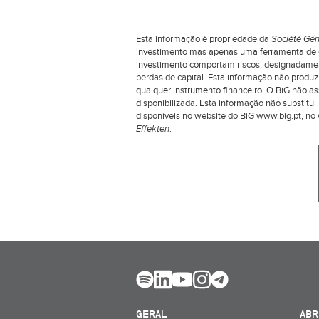
Esta informação é propriedade da
Société Gén
investimento mas apenas uma ferramenta de co
investimento comportam riscos, designadamente
perdas de capital. Esta informação não produ
qualquer instrumento financeiro. O BiG não a
disponibilizada. Esta informação não substit
disponíveis no website do BiG
www.big.pt
, n
Effekten
.
GERAL
ABR