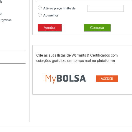
le
Até ao preço limite de
C6
Ao melhor
rgeticas
Vender
Comprar
Crie as suas listas de Warrants & Certificados com
cotações gratuitas em tempo real na plataforma
ACEDER