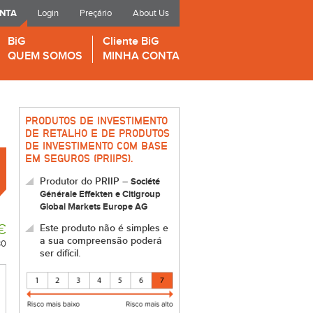
ONTA
Login
Preçário
About Us
BiG
Cliente BiG
QUEM SOMOS
MINHA CONTA
PRODUTOS DE INVESTIMENTO
DE RETALHO E DE PRODUTOS
DE INVESTIMENTO COM BASE
EM SEGUROS (PRIIPS).
Produtor do PRIIP –
Société
Générale Effekten e Citigroup
Global Markets Europe AG
€
Este produto não é simples e
a sua compreensão poderá
30
ser difícil.