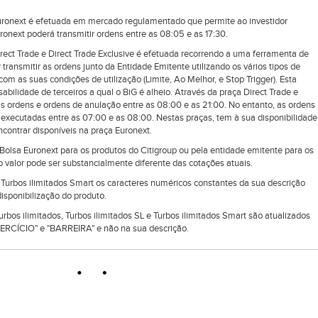
uronext é efetuada em mercado regulamentado que permite ao investidor
uronext poderá transmitir ordens entre as 08:05 e as 17:30.
rect Trade e Direct Trade Exclusive é efetuada recorrendo a uma ferramenta de
 transmitir as ordens junto da Entidade Emitente utilizando os vários tipos de
om as suas condições de utilização (Limite, Ao Melhor, e Stop Trigger). Esta
ilidade de terceiros a qual o BiG é alheio. Através da praça Direct Trade e
as ordens e ordens de anulação entre as 08:00 e as 21:00. No entanto, as ordens
executadas entre as 07:00 e as 08:00. Nestas praças, tem à sua disponibilidade
ontrar disponíveis na praça Euronext.
lsa Euronext para os produtos do Citigroup ou pela entidade emitente para os
 valor pode ser substancialmente diferente das cotações atuais.
e Turbos ilimitados Smart os caracteres numéricos constantes da sua descrição
isponibilização do produto.
Turbos ilimitados, Turbos ilimitados SL e Turbos ilimitados Smart são atualizados
RCÍCIO" e "BARREIRA" e não na sua descrição.