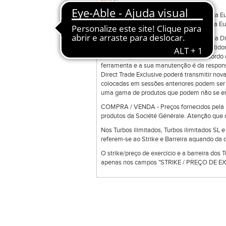
NOTAS
A transmissão de ordens através da praça E
transmitir ordens Limite. Através da praça E
A transmissão de ordens através da praça Di
negociação bilateral que permite o investidor
ordens disponíveis na ferramenta de acordo c
ferramenta e a sua manutenção é da responsab
Direct Trade Exclusive poderá transmitir nov
colocadas em sessões anteriores podem ser 
uma gama de produtos que podem não se enc
COMPRA / VENDA - Preços fornecidos pela Bo
produtos da Société Générale. Atenção que o
Nos Turbos ilimitados, Turbos ilimitados SL 
referem-se ao Strike e Barreira aquando da d
O strike/preço de exercício e a barreira dos 
apenas nos campos "STRIKE / PREÇO DE EXE