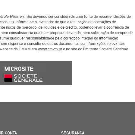
érale Effekten
, não devendo ser considerada uma fonte de recomendações de
nsulta. Informa-se o investidor de que a realização de operações de
 riscos de mercado, de liquidez e de crédito, podendo levar à ocorrência de
z nem consubstancia qualquer proposta de venda, nem solicitação de compra de
ssume qualquer responsabilidade pela correcção integral da informação
ui nem dispensa a consulta de outros documentos ou informações relevantes
o website da CMVM em
www.cmvm.pt
e no site do Emitente
Société Générale
IR CONTA
SEGURANÇA