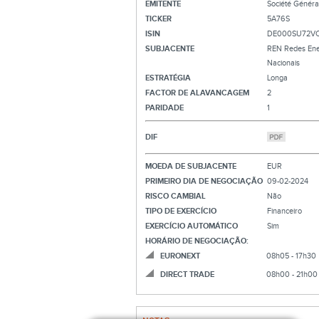
EMITENTE
Société Généra
TICKER
5A76S
ISIN
DE000SU72V
SUBJACENTE
REN Redes Ene
Nacionais
ESTRATÉGIA
Longa
FACTOR DE ALAVANCAGEM
2
PARIDADE
1
DIF
MOEDA DE SUBJACENTE
EUR
PRIMEIRO DIA DE NEGOCIAÇÃO
09-02-2024
RISCO CAMBIAL
Não
TIPO DE EXERCÍCIO
Financeiro
EXERCÍCIO AUTOMÁTICO
Sim
HORÁRIO DE NEGOCIAÇÃO:
EURONEXT
08h05 - 17h30
DIRECT TRADE
08h00 - 21h00