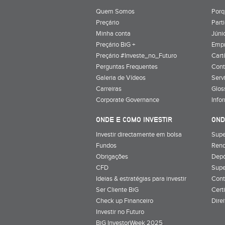
Quem Somos
Porq
Preçário
Part
Minha conta
Júnio
Preçário BiG +
Emp
Preçário #Investe_no_Futuro
Cart
Perguntas Frequentes
Cont
Galeria de Vídeos
Serv
Carreiras
Glos
Corporate Governance
Info
ONDE E COMO INVESTIR
OND
Investir directamente em bolsa
Supe
Fundos
Rend
Obrigações
Depó
CFD
Supe
Ideias & estratégias para investir
Cont
Ser Cliente BiG
Cert
Check up Financeiro
Dire
Investir no Futuro
BiG InvestorWeek 2025
;