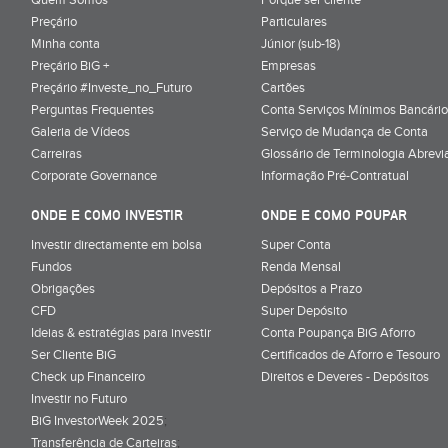
Preçário
Particulares
Minha conta
Júnior (sub-18)
Preçário BiG +
Empresas
Preçário #Investe_no_Futuro
Cartões
Perguntas Frequentes
Conta Serviços Mínimos Bancário
Galeria de Vídeos
Serviço de Mudança de Conta
Carreiras
Glossário de Terminologia Abrevi
Corporate Governance
Informação Pré-Contratual
ONDE E COMO INVESTIR
ONDE E COMO POUPAR
Investir directamente em bolsa
Super Conta
Fundos
Renda Mensal
Obrigações
Depósitos a Prazo
CFD
Super Depósito
Ideias & estratégias para investir
Conta Poupança BiG Aforro
Ser Cliente BiG
Certificados de Aforro e Tesouro
Check up Financeiro
Direitos e Deveres - Depósitos
Investir no Futuro
BiG InvestorWeek 2025
;
Transferência de Carteiras
;