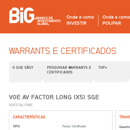
Onde e como
Onde e como
INVESTIR
POUPAR
WARRANTS E CERTIFICADOS
O QUE SÃO?
PESQUISAR WARRANTS E
TOP+
CERTIFICADOS
VOE AV FACTOR LONG (X5) SGE
VOESTALPINE
CARACTERÍSTICAS
TRAN
TIPO
Factor Certificate
Quanti