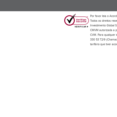
Por favor leia o
Acord
Todos os direitos res
Investimento Global S
CMVM autorizada a pr
CVM. Para qualquer in
330 53 72/9 (Chamada
tarifário que tiver a