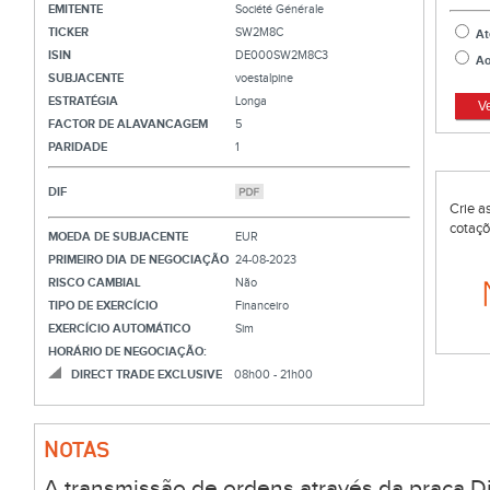
EMITENTE
Société Générale
TICKER
SW2M8C
At
ISIN
DE000SW2M8C3
Ao
SUBJACENTE
voestalpine
ESTRATÉGIA
Longa
V
FACTOR DE ALAVANCAGEM
5
PARIDADE
1
DIF
Crie a
cotaçõ
MOEDA DE SUBJACENTE
EUR
PRIMEIRO DIA DE NEGOCIAÇÃO
24-08-2023
RISCO CAMBIAL
Não
TIPO DE EXERCÍCIO
Financeiro
EXERCÍCIO AUTOMÁTICO
Sim
HORÁRIO DE NEGOCIAÇÃO:
DIRECT TRADE EXCLUSIVE
08h00 - 21h00
NOTAS
A transmissão de ordens através da praça Di