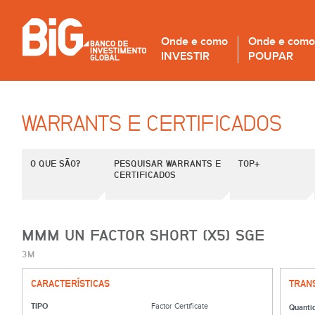
Onde e como
Onde e como
INVESTIR
POUPAR
WARRANTS E CERTIFICADOS
O QUE SÃO?
PESQUISAR WARRANTS E
TOP+
CERTIFICADOS
MMM UN FACTOR SHORT (X5) SGE
3M
CARACTERÍSTICAS
TRAN
TIPO
Factor Certificate
Quanti