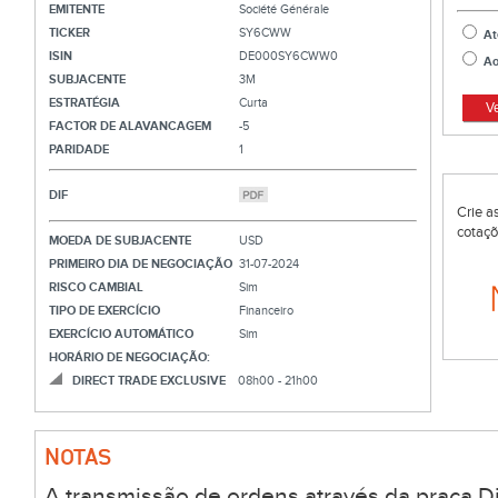
EMITENTE
Société Générale
TICKER
SY6CWW
At
ISIN
DE000SY6CWW0
Ao
SUBJACENTE
3M
ESTRATÉGIA
Curta
V
FACTOR DE ALAVANCAGEM
-5
PARIDADE
1
DIF
Crie a
cotaçõ
MOEDA DE SUBJACENTE
USD
PRIMEIRO DIA DE NEGOCIAÇÃO
31-07-2024
RISCO CAMBIAL
Sim
TIPO DE EXERCÍCIO
Financeiro
EXERCÍCIO AUTOMÁTICO
Sim
HORÁRIO DE NEGOCIAÇÃO:
DIRECT TRADE EXCLUSIVE
08h00 - 21h00
NOTAS
A transmissão de ordens através da praça Di