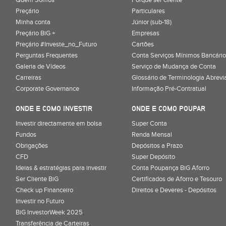
Preçário
Particulares
Minha conta
Júnior (sub-18)
Preçário BiG +
Empresas
Preçário #Investe_no_Futuro
Cartões
Perguntas Frequentes
Conta Serviços Mínimos Bancário
Galeria de Vídeos
Serviço de Mudança de Conta
Carreiras
Glossário de Terminologia Abrevi
Corporate Governance
Informação Pré-Contratual
ONDE E COMO INVESTIR
ONDE E COMO POUPAR
Investir directamente em bolsa
Super Conta
Fundos
Renda Mensal
Obrigações
Depósitos a Prazo
CFD
Super Depósito
Ideias & estratégias para investir
Conta Poupança BiG Aforro
Ser Cliente BiG
Certificados de Aforro e Tesouro
Check up Financeiro
Direitos e Deveres - Depósitos
Investir no Futuro
BiG InvestorWeek 2025
;
Transferência de Carteiras
;