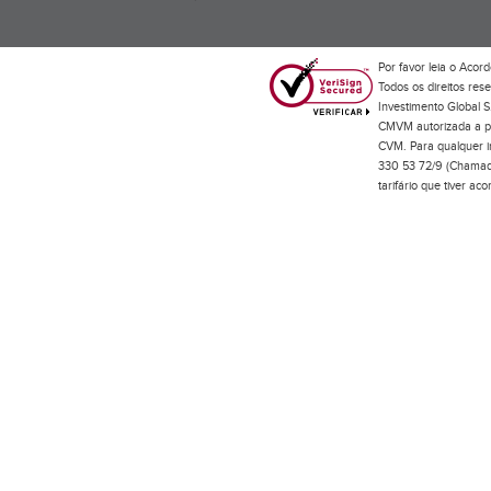
Por favor leia o
Acord
Todos os direitos res
Investimento Global S
CMVM autorizada a pr
CVM. Para qualquer in
330 53 72/9 (Chamada
tarifário que tiver a