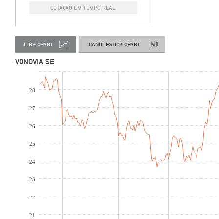
COTAÇÃO EM TEMPO REAL
LINE CHART
CANDLESTICK CHART
VONOVIA SE
28
27
26
25
24
23
22
21