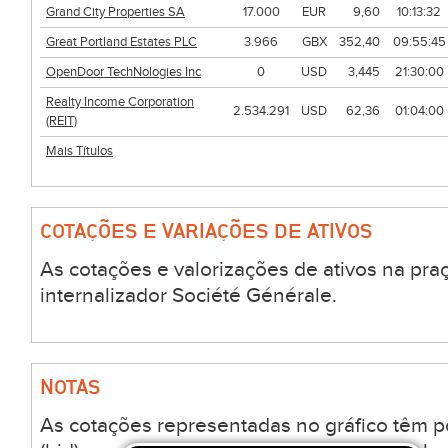
Grand City Properties SA
17.000
EUR
9,60
10:13:32
Great Portland Estates PLC
3.966
GBX
352,40
09:55:45
OpenDoor TechNologies Inc
0
USD
3,445
21:30:00
Realty Income Corporation
2.534.291
USD
62,36
01:04:00
(REIT)
Mais Títulos
COTAÇÕES E VARIAÇÕES DE ATIVOS
As cotações e valorizações de ativos na pra
internalizador Société Générale.
NOTAS
As cotações representadas no gráfico têm 