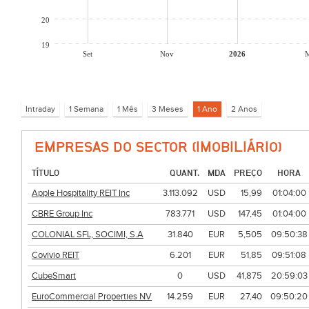
20
19
Set
Nov
2026
M
EMPRESAS DO SECTOR (IMOBILIÁRIO)
TÍTULO
QUANT.
MDA
PREÇO
HORA
Apple Hospitality REIT Inc
3.113.092
USD
15,99
01:04:00
CBRE Group Inc
783.771
USD
147,45
01:04:00
COLONIAL SFL, SOCIMI, S.A
31.840
EUR
5,505
09:50:38
Covivio REIT
6.201
EUR
51,85
09:51:08
CubeSmart
0
USD
41,875
20:59:03
EuroCommercial Properties NV
14.259
EUR
27,40
09:50:20