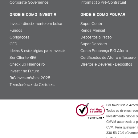
Corporate Governance
Informação Pré-Contratual
ONDE E COMO INVESTIR
ONDE E COMO POUPAR
Investir directamente em bolsa
Super Conta
Fundos
Renda Mensal
Obrigações
Depósitos a Prazo
CFD
Super Depósito
Ideias & estratégias para investir
Conta Poupança BiG Aforro
Ser Cliente BiG
Certificados de Aforro e Tesouro
Check up Financeiro
Direitos e Deveres - Depósitos
Investir no Futuro
BiG InvestorWeek 2025
;
Transferência de Carteiras
;
Por favor leia o
Acord
Todos os direitos res
Investimento Global S
CMVM autorizada a pr
CVM. Para qualquer in
330 53 72/9 (Chamada