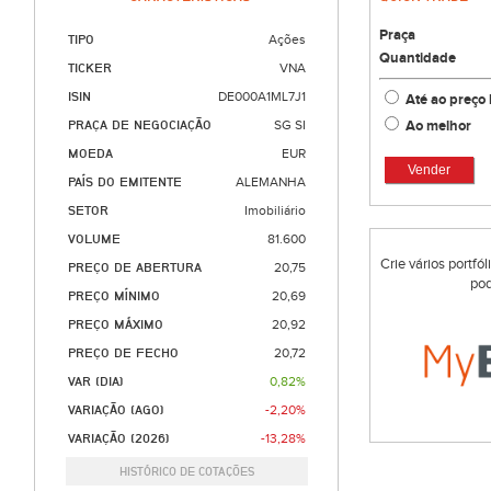
Praça
TIPO
Ações
Quantidade
TICKER
VNA
ISIN
DE000A1ML7J1
Até ao preço 
Ao melhor
PRAÇA DE NEGOCIAÇÃO
SG SI
MOEDA
EUR
Vender
PAÍS DO EMITENTE
ALEMANHA
SETOR
Imobiliário
VOLUME
81.600
Crie vários portfó
PREÇO DE ABERTURA
20,75
pod
PREÇO MÍNIMO
20,69
PREÇO MÁXIMO
20,92
PREÇO DE FECHO
20,72
VAR (DIA)
0,82%
VARIAÇÃO (AGO)
-2,20%
VARIAÇÃO (2026)
-13,28%
HISTÓRICO DE COTAÇÕES