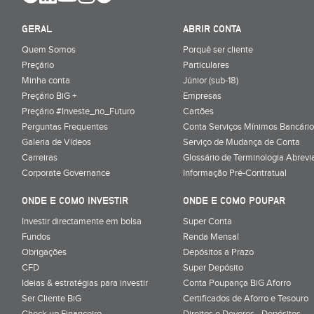
GERAL
ABRIR CONTA
Quem Somos
Porquê ser cliente
Preçário
Particulares
Minha conta
Júnior (sub-18)
Preçário BiG +
Empresas
Preçário #Investe_no_Futuro
Cartões
Perguntas Frequentes
Conta Serviços Mínimos Bancário
Galeria de Vídeos
Serviço de Mudança de Conta
Carreiras
Glossário de Terminologia Abrevi
Corporate Governance
Informação Pré-Contratual
ONDE E COMO INVESTIR
ONDE E COMO POUPAR
Investir directamente em bolsa
Super Conta
Fundos
Renda Mensal
Obrigações
Depósitos a Prazo
CFD
Super Depósito
Ideias & estratégias para investir
Conta Poupança BiG Aforro
Ser Cliente BiG
Certificados de Aforro e Tesouro
Check up Financeiro
Direitos e Deveres - Depósitos