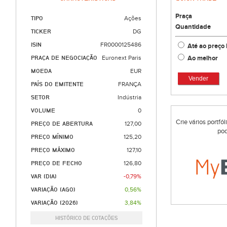
Praça
TIPO
Ações
Quantidade
TICKER
DG
ISIN
FR0000125486
Até ao preço 
Ao melhor
PRAÇA DE NEGOCIAÇÃO
Euronext Paris
MOEDA
EUR
Vender
PAÍS DO EMITENTE
FRANÇA
SETOR
Indústria
VOLUME
0
Crie vários portfó
PREÇO DE ABERTURA
127,00
pod
PREÇO MÍNIMO
125,20
PREÇO MÁXIMO
127,10
PREÇO DE FECHO
126,80
VAR (DIA)
-0,79%
VARIAÇÃO (AGO)
0,56%
VARIAÇÃO (2026)
3,84%
HISTÓRICO DE COTAÇÕES