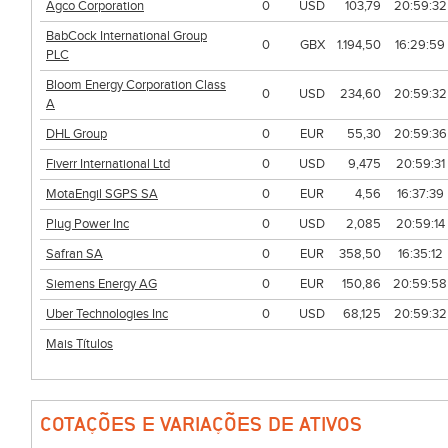
Agco Corporation
0
USD
103,79
20:59:32
BabCock International Group
0
GBX
1.194,50
16:29:59
PLC
Bloom Energy Corporation Class
0
USD
234,60
20:59:32
A
DHL Group
0
EUR
55,30
20:59:36
Fiverr International Ltd
0
USD
9,475
20:59:31
MotaEngil SGPS SA
0
EUR
4,56
16:37:39
Plug Power Inc
0
USD
2,085
20:59:14
Safran SA
0
EUR
358,50
16:35:12
Siemens Energy AG
0
EUR
150,86
20:59:58
Uber Technologies Inc
0
USD
68,125
20:59:32
Mais Títulos
COTAÇÕES E VARIAÇÕES DE ATIVOS