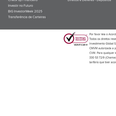
Investir no Futuro
BiG InvestorWeek 2025
;
Transferência de Carteiras
;
Por favor leia o
Acord
Todos os direitos res
Investimento Global S
CMVM autorizada a pr
CVM. Para qualquer in
330 53 72/9 (Chamada
tarifário que tiver a