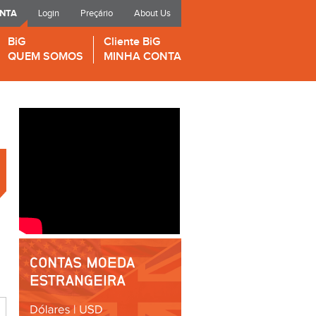
ONTA
Login
Preçário
About Us
BiG
Cliente BiG
QUEM SOMOS
MINHA CONTA