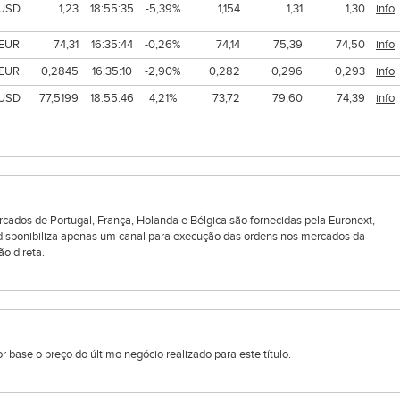
USD
1,23
18:55:35
-5,39%
1,154
1,31
1,30
info
EUR
74,31
16:35:44
-0,26%
74,14
75,39
74,50
info
EUR
0,2845
16:35:10
-2,90%
0,282
0,296
0,293
info
USD
77,5199
18:55:46
4,21%
73,72
79,60
74,39
info
rcados de Portugal, França, Holanda e Bélgica são fornecidas pela Euronext,
 disponibiliza apenas um canal para execução das ordens nos mercados da
ão direta.
 base o preço do último negócio realizado para este título.