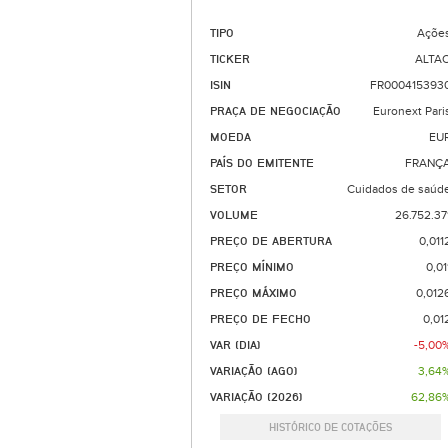
TIPO
Açõe
TICKER
ALTA
ISIN
FR000415393
PRAÇA DE NEGOCIAÇÃO
Euronext Pari
MOEDA
EU
PAÍS DO EMITENTE
FRANÇ
SETOR
Cuidados de saúd
VOLUME
26.752.37
PREÇO DE ABERTURA
0,011
PREÇO MÍNIMO
0,01
PREÇO MÁXIMO
0,012
PREÇO DE FECHO
0,01
VAR (DIA)
-5,00
VARIAÇÃO (AGO)
3,64
VARIAÇÃO (2026)
62,86
HISTÓRICO DE COTAÇÕES