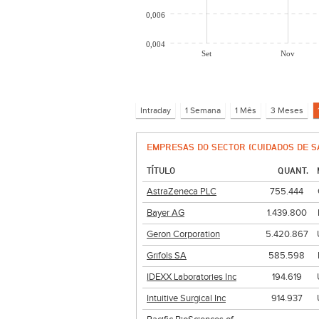
0,006
0,004
Set
Nov
EMPRESAS DO SECTOR (CUIDADOS DE S
TÍTULO
QUANT.
AstraZeneca PLC
755.444
Bayer AG
1.439.800
Geron Corporation
5.420.867
Grifols SA
585.598
IDEXX Laboratories Inc
194.619
Intuitive Surgical Inc
914.937