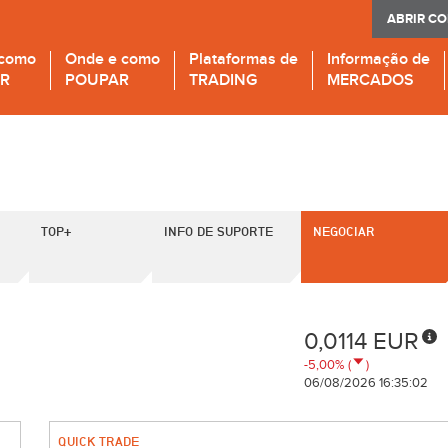
ABRIR C
 como
Onde e como
Plataformas de
Informação de
IR
POUPAR
TRADING
MERCADOS
TOP+
INFO DE SUPORTE
NEGOCIAR
0,0114 EUR
-5,00% (
)
06/08/2026 16:35:02
QUICK TRADE