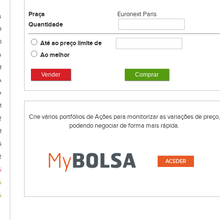
Praça
Euronext Paris
s
Quantidade
O
0
Até ao preço limite de
Ao melhor
s
R
Vender
Comprar
A
e
1
Crie vários portfólios de Ações para monitorizar as variações de preço,
2
podendo negociar de forma mais rápida.
1
6
2
ACEDER
%
%
%