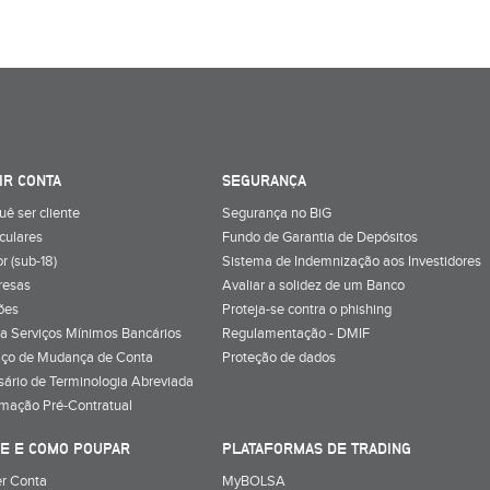
IR CONTA
SEGURANÇA
uê ser cliente
Segurança no BiG
iculares
Fundo de Garantia de Depósitos
r (sub-18)
Sistema de Indemnização aos Investidores
resas
Avaliar a solidez de um Banco
ões
Proteja-se contra o phishing
a Serviços Mínimos Bancários
Regulamentação - DMIF
iço de Mudança de Conta
Proteção de dados
sário de Terminologia Abreviada
rmação Pré-Contratual
E E COMO POUPAR
PLATAFORMAS DE TRADING
r Conta
MyBOLSA