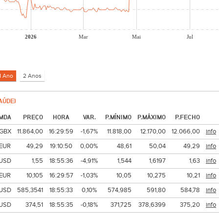
2026
Mar
Mai
Jul
AÚDE)
MDA
PREÇO
HORA
VAR.
P.MÍNIMO
P.MÁXIMO
P.FECHO
GBX
11.864,00
16:29:59
-1,67%
11.818,00
12.170,00
12.066,00
info
EUR
49,29
19:10:50
0,00%
48,61
50,04
49,29
info
USD
1,55
18:55:36
-4,91%
1,544
1,6197
1,63
info
EUR
10,105
16:29:57
-1,03%
10,05
10,275
10,21
info
USD
585,3541
18:55:33
0,10%
574,985
591,80
584,78
info
USD
374,51
18:55:35
-0,18%
371,725
378,6399
375,20
info