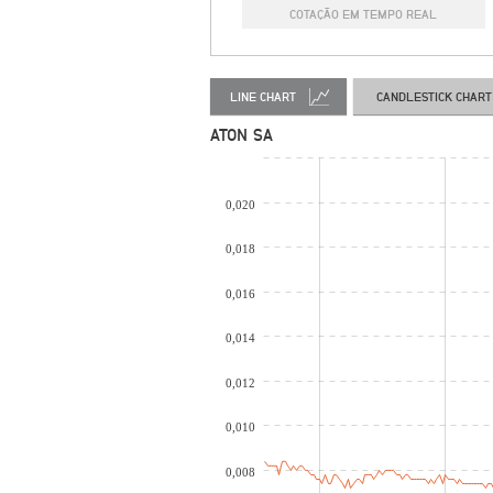
COTAÇÃO EM TEMPO REAL
LINE CHART
CANDLESTICK CHART
ATON SA
0,020
0,018
0,016
0,014
0,012
0,010
0,008