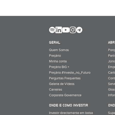
GERAL
ABR
Quem Somos
Porq
Preçário
Part
Minha conta
Júnio
Preçário BiG +
Emp
Preçário #Investe_no_Futuro
Cart
Perguntas Frequentes
Cont
Galeria de Vídeos
Serv
Carreiras
Glos
Corporate Governance
Info
ONDE E COMO INVESTIR
OND
Investir directamente em bolsa
Supe