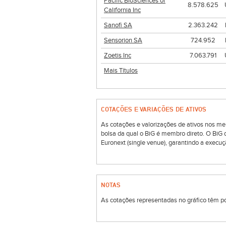
Pacific BioSciences of
8.578.625
California Inc
Sanofi SA
2.363.242
Sensorion SA
724.952
Zoetis Inc
7.063.791
Mais Títulos
COTAÇÕES E VARIAÇÕES DE ATIVOS
As cotações e valorizações de ativos nos me
bolsa da qual o BiG é membro direto. O BiG
Euronext (single venue), garantindo a execuç
NOTAS
As cotações representadas no gráfico têm por