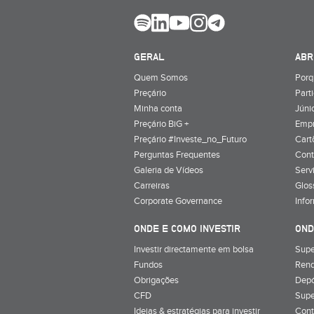
GERAL
ABR
Quem Somos
Porq
Preçário
Part
Minha conta
Júnio
Preçário BiG +
Emp
Preçário #Investe_no_Futuro
Cart
Perguntas Frequentes
Cont
Galeria de Vídeos
Serv
Carreiras
Glos
Corporate Governance
Info
ONDE E COMO INVESTIR
OND
Investir directamente em bolsa
Supe
Fundos
Rend
Obrigações
Depó
CFD
Supe
Ideias & estratégias para investir
Cont