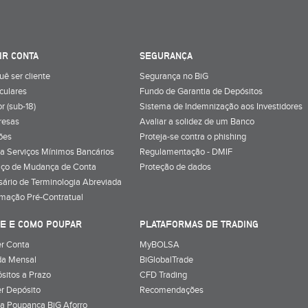
IR CONTA
SEGURANÇA
uê ser cliente
Segurança no BiG
iculares
Fundo de Garantia de Depósitos
r (sub-18)
Sistema de Indemnização aos Investidores
resas
Avaliar a solidez de um Banco
ões
Proteja-se contra o phishing
a Serviços Mínimos Bancários
Regulamentação - DMIF
iço de Mudança de Conta
Proteção de dados
sário de Terminologia Abreviada
rmação Pré-Contratual
E E COMO POUPAR
PLATAFORMAS DE TRADING
r Conta
MyBOLSA
a Mensal
BiGlobalTrade
sitos a Prazo
CFD Trading
r Depósito
Recomendações
a Poupança BiG Aforro