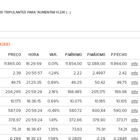
TRIPULANTES PARA "AUMENTAR FLEXI (...)
AÚDE)
PREÇO
HORA
VAR.
P.MÍNIMO
P.MÁXIMO
P.FECHO
11.865,00
16:29:59
0,01%
11.854,00
12.088,00
11.864,00
info
2,39
20:55:57
-1,24%
2,22
2,4997
2,42
info
49,75
21:25:35
0,89%
49,25
50,42
49,75
info
204,295
20:59:29
2,16%
198,485
205,175
199,98
info
10,175
16:36:15
0,69%
10,075
10,185
10,105
info
587,09
20:59:24
-0,49%
580,72
600,84
590,00
info
378,97
20:59:24
1,41%
372,66
379,90
373,71
info
75,31
16:39:47
1,35%
73,63
75,91
74,31
info
0,289
16:35:23
1,58%
0,2805
0,29
0,2845
info