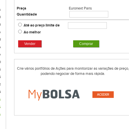
Praça
Euronext Paris
s
Quantidade
I
4
Até ao preço limite de
Ao melhor
s
R
Vender
Comprar
A
e
0
Crie vários portfólios de Ações para monitorizar as variações de preço,
5
podendo negociar de forma mais rápida.
6
2
4
ACEDER
%
%
%