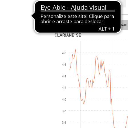
COTAÇÃO EM TEMPO REAL
LINE CHART
CANDLESTICK CHART
CLARIANE SE
4,8
4,6
4,4
4,2
4,0
3,8
3,6