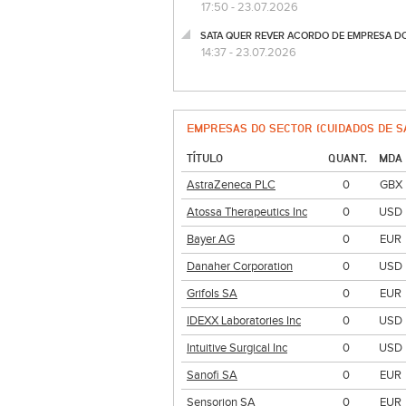
17:50 - 23.07.2026
SATA QUER REVER ACORDO DE EMPRESA DOS 
14:37 - 23.07.2026
EMPRESAS DO SECTOR (CUIDADOS DE S
TÍTULO
QUANT.
MDA
AstraZeneca PLC
0
GBX
Atossa Therapeutics Inc
0
USD
Bayer AG
0
EUR
Danaher Corporation
0
USD
Grifols SA
0
EUR
IDEXX Laboratories Inc
0
USD
Intuitive Surgical Inc
0
USD
Sanofi SA
0
EUR
Sensorion SA
0
EUR