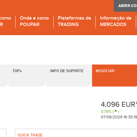
ABRIR C
 como
Onde e como
Plataformas de
Informação de
IR
POUPAR
TRADING
MERCADOS
TOP+
INFO DE SUPORTE
NEGOCIAR
4,096 EUR
0,79% (
)
07/08/2026 16:35:1
QUICK TRADE