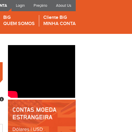
ONTA
Login
Preçário
About Us
BiG
Cliente BiG
QUEM SOMOS
MINHA CONTA
9