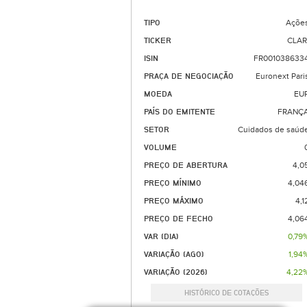
TIPO
Açõe
TICKER
CLAR
ISIN
FR001038633
PRAÇA DE NEGOCIAÇÃO
Euronext Pari
MOEDA
EU
PAÍS DO EMITENTE
FRANÇ
SETOR
Cuidados de saúd
VOLUME
PREÇO DE ABERTURA
4,0
PREÇO MÍNIMO
4,04
PREÇO MÁXIMO
4,1
PREÇO DE FECHO
4,06
VAR (DIA)
0,79
VARIAÇÃO (AGO)
1,94
VARIAÇÃO (2026)
4,22
HISTÓRICO DE COTAÇÕES