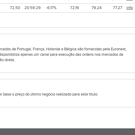
72,50
20:59:29
-6,17%
72,19
79,24
77,27
info
rcados de Portugal, França, Holanda e Bélgica são fornecidas pela Euronext,
 disponibiliza apenas um canal para execução das ordens nos mercados da
ão direta.
 base o preço do último negócio realizado para este título.