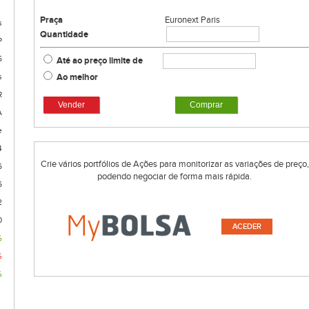
Praça
Euronext Paris
s
Quantidade
P
5
Até ao preço limite de
Ao melhor
s
R
Vender
Comprar
A
e
4
Crie vários portfólios de Ações para monitorizar as variações de preço,
6
podendo negociar de forma mais rápida.
6
2
0
ACEDER
%
%
%