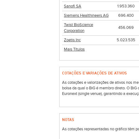
Sanofi SA
1.953.360
Siemens Healthineers AG
696.400
Twist BioScience
456.069
Corporation
Zoetis Inc
5.023.535
Mais Títulos
COTAÇÕES E VARIAÇÕES DE ATIVOS
As cotações e valorizações de ativos nos me
bolsa da qual o BiG é membro direto. O BiG
Euronext (single venue), garantindo a execuç
NOTAS
As cotações representadas no gráfico têm por