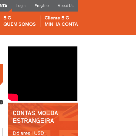
ONTA
Login
Preçário
About Us
BiG
Cliente BiG
QUEM SOMOS
MINHA CONTA