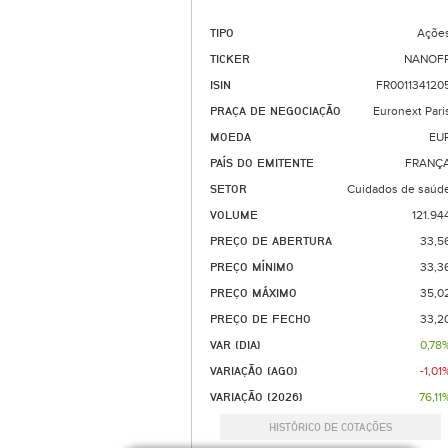
TIPO
Açõe
TICKER
NANOF
ISIN
FR001134120
PRAÇA DE NEGOCIAÇÃO
Euronext Pari
MOEDA
EU
PAÍS DO EMITENTE
FRANÇ
SETOR
Cuidados de saúd
VOLUME
121.94
PREÇO DE ABERTURA
33,5
PREÇO MÍNIMO
33,3
PREÇO MÁXIMO
35,0
PREÇO DE FECHO
33,2
VAR (DIA)
0,78
VARIAÇÃO (AGO)
-1,01
VARIAÇÃO (2026)
76,11
HISTÓRICO DE COTAÇÕES