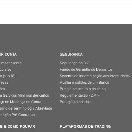
IR CONTA
SEGURANÇA
uê ser cliente
Segurança no BiG
iculares
Fundo de Garantia de Depósitos
r (sub-18)
Sistema de Indemnização aos Investidores
resas
Avaliar a solidez de um Banco
ões
Proteja-se contra o phishing
a Serviços Mínimos Bancários
Regulamentação - DMIF
iço de Mudança de Conta
Proteção de dados
sário de Terminologia Abreviada
rmação Pré-Contratual
E E COMO POUPAR
PLATAFORMAS DE TRADING