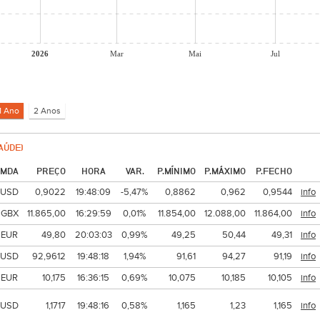
2026
Mar
Mai
Jul
AÚDE)
MDA
PREÇO
HORA
VAR.
P.MÍNIMO
P.MÁXIMO
P.FECHO
USD
0,9022
19:48:09
-5,47%
0,8862
0,962
0,9544
info
GBX
11.865,00
16:29:59
0,01%
11.854,00
12.088,00
11.864,00
info
EUR
49,80
20:03:03
0,99%
49,25
50,44
49,31
info
USD
92,9612
19:48:18
1,94%
91,61
94,27
91,19
info
EUR
10,175
16:36:15
0,69%
10,075
10,185
10,105
info
USD
1,1717
19:48:16
0,58%
1,165
1,23
1,165
info