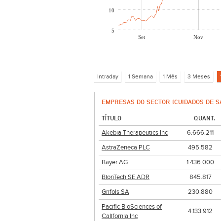
10
5
Set
Nov
EMPRESAS DO SECTOR (CUIDADOS DE S
TÍTULO
QUANT.
Akebia Therapeutics Inc
6.666.211
AstraZeneca PLC
495.582
Bayer AG
1.436.000
BionTech SE ADR
845.817
Grifols SA
230.880
Pacific BioSciences of
4.133.912
California Inc