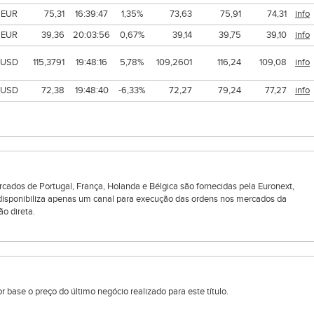
EUR
75,31
16:39:47
1,35%
73,63
75,91
74,31
info
EUR
39,36
20:03:56
0,67%
39,14
39,75
39,10
info
USD
115,3791
19:48:16
5,78%
109,2601
116,24
109,08
info
USD
72,38
19:48:40
-6,33%
72,27
79,24
77,27
info
rcados de Portugal, França, Holanda e Bélgica são fornecidas pela Euronext,
 disponibiliza apenas um canal para execução das ordens nos mercados da
ão direta.
 base o preço do último negócio realizado para este título.