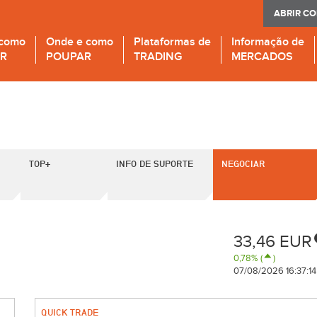
ABRIR C
 como
Onde e como
Plataformas de
Informação de
IR
POUPAR
TRADING
MERCADOS
TOP+
INFO DE SUPORTE
NEGOCIAR
33,46 EUR
0,78% (
)
07/08/2026 16:37:14
QUICK TRADE