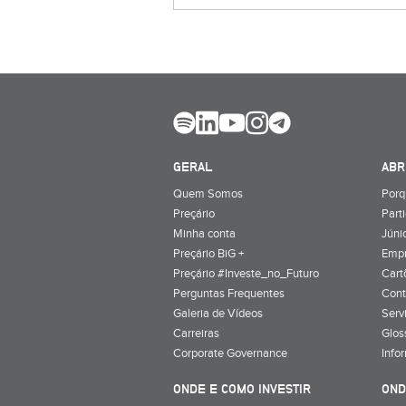
GERAL
ABR
Quem Somos
Porq
Preçário
Part
Minha conta
Júnio
Preçário BiG +
Emp
Preçário #Investe_no_Futuro
Cart
Perguntas Frequentes
Cont
Galeria de Vídeos
Serv
Carreiras
Glos
Corporate Governance
Info
ONDE E COMO INVESTIR
OND