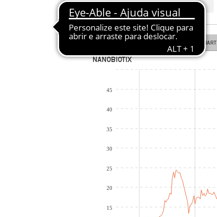
COTAÇÃO EM TEMPO REAL
LINE CHART
CANDLESTICK CHART
NANOBIOTIX
45
40
35
30
25
20
15