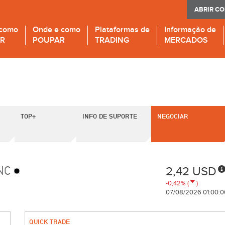
ABRIR C
 como
Onde e como
Plataformas de
Informação de
IR
POUPAR
TRADING
MERCADOS
TOP+
INFO DE SUPORTE
NEGOCIAR
INC
2,42 USD
-0,42% (
)
07/08/2026 01:00:0
QUICK TRADE