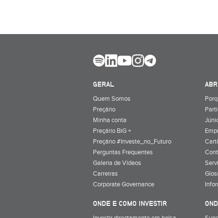
GERAL
ABR
Quem Somos
Porq
Preçário
Part
Minha conta
Júnio
Preçário BiG +
Emp
Preçário #Investe_no_Futuro
Cart
Perguntas Frequentes
Cont
Galeria de Vídeos
Serv
Carreiras
Glos
Corporate Governance
Info
ONDE E COMO INVESTIR
OND
Investir directamente em bolsa
Supe