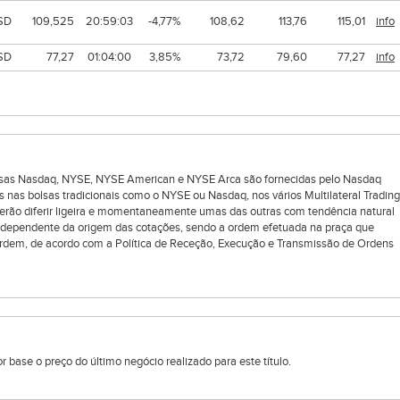
SD
109,525
20:59:03
-4,77%
108,62
113,76
115,01
info
SD
77,27
01:04:00
3,85%
73,72
79,60
77,27
info
bolsas Nasdaq, NYSE, NYSE American e NYSE Arca são fornecidas pelo Nasdaq
s nas bolsas tradicionais como o NYSE ou Nasdaq, nos vários Multilateral Trading
oderão diferir ligeira e momentaneamente umas das outras com tendência natural
ndependente da origem das cotações, sendo a ordem efetuada na praça que
rdem, de acordo com a Política de Receção, Execução e Transmissão de Ordens
 base o preço do último negócio realizado para este título.