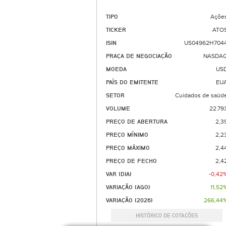
TIPO
Açõe
TICKER
ATO
ISIN
US04962H704
PRAÇA DE NEGOCIAÇÃO
NASDA
MOEDA
US
PAÍS DO EMITENTE
EU
SETOR
Cuidados de saúd
VOLUME
22.79
PREÇO DE ABERTURA
2,3
PREÇO MÍNIMO
2,2
PREÇO MÁXIMO
2,4
PREÇO DE FECHO
2,4
VAR (DIA)
-0,42
VARIAÇÃO (AGO)
11,52
VARIAÇÃO (2026)
266,44
HISTÓRICO DE COTAÇÕES