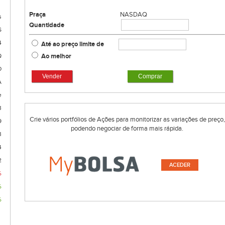
Praça
NASDAQ
s
Quantidade
S
4
Até ao preço limite de
Ao melhor
Q
D
Vender
Comprar
A
e
3
Crie vários portfólios de Ações para monitorizar as variações de preço,
9
podendo negociar de forma mais rápida.
3
4
2
ACEDER
%
%
%