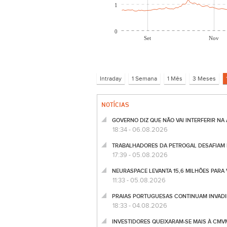
1
0
Set
Nov
NOTÍCIAS
GOVERNO DIZ QUE NÃO VAI INTERFERIR NA A
18:34 - 06.08.2026
TRABALHADORES DA PETROGAL DESAFIAM M
17:39 - 05.08.2026
NEURASPACE LEVANTA 15,6 MILHÕES PARA
11:33 - 05.08.2026
PRAIAS PORTUGUESAS CONTINUAM INVADIDA
18:33 - 04.08.2026
INVESTIDORES QUEIXARAM-SE MAIS À CMVM.