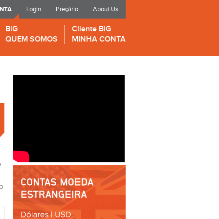
ONTA
Login
Preçário
About Us
BiG
Cliente BiG
QUEM SOMOS
MINHA CONTA
0