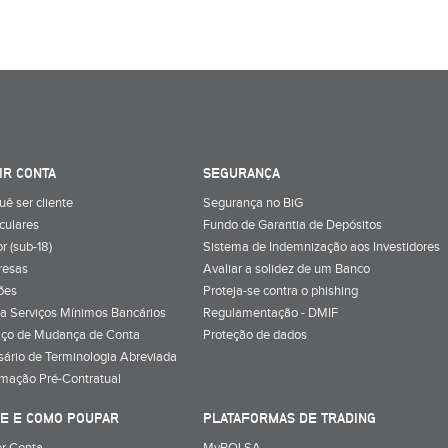
IR CONTA
SEGURANÇA
uê ser cliente
Segurança no BiG
iculares
Fundo de Garantia de Depósitos
r (sub-18)
Sistema de Indemnização aos Investidores
resas
Avaliar a solidez de um Banco
ões
Proteja-se contra o phishing
a Serviços Mínimos Bancários
Regulamentação - DMIF
iço de Mudança de Conta
Proteção de dados
sário de Terminologia Abreviada
rmação Pré-Contratual
E E COMO POUPAR
PLATAFORMAS DE TRADING
r Conta
MyBOLSA