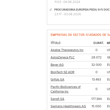
11:03 - 04.08.2026
PROCURADORIA EUROPEIA PEDIU À PJ DOC
23:17 - 03.08.2026
EMPRESAS DO SECTOR (CUIDADOS DE S
TÍTULO
QUANT.
M
Akebia Therapeutics Inc
0
U
AstraZeneca PLC
28.072
G
Bayer AG
32.000
E
BionTech SE ADR
0
U
Grifols SA
13.493
E
Pacific BioSciences of
0
U
California Inc
Sanofi SA
177.394
E
Siemens Healthineers AG
15.000
E