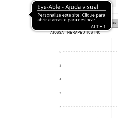
COTAÇÃO EM TEMPO REAL
LINE CHART
CANDLESTICK CHART
ATOSSA THERAPEUTICS INC
6
5
4
3
2