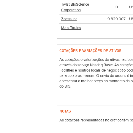
Twist BioScience
0
U
Corporation
Zoetis Inc
9.829.907
U
Mais Títulos
COTAÇÕES E VARIAÇÕES DE ATIVOS
As cotações e valorizações de ativos nas 
através do serviço Nasdaq Basic. As cotaçõe
Facilities e noutros locais de negociação p
para se aproximarem. O envio de ordens é i
apresentar o melhor preço no momento da o
do BiG.
NOTAS
As cotações representadas no gráfico têm por