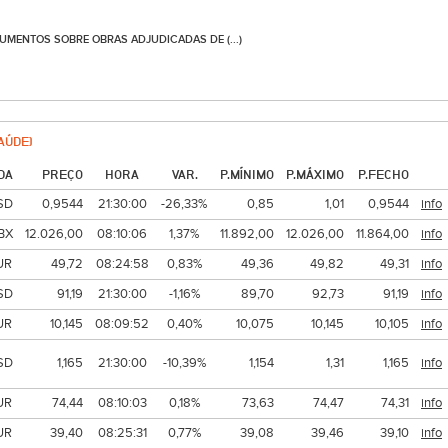
UMENTOS SOBRE OBRAS ADJUDICADAS DE (...)
AÚDE)
DA
PREÇO
HORA
VAR.
P.MÍNIMO
P.MÁXIMO
P.FECHO
SD
0,9544
21:30:00
-26,33%
0,85
1,01
0,9544
info
BX
12.026,00
08:10:06
1,37%
11.892,00
12.026,00
11.864,00
info
UR
49,72
08:24:58
0,83%
49,36
49,82
49,31
info
SD
91,19
21:30:00
-1,16%
89,70
92,73
91,19
info
UR
10,145
08:09:52
0,40%
10,075
10,145
10,105
info
SD
1,165
21:30:00
-10,39%
1,154
1,31
1,165
info
UR
74,44
08:10:03
0,18%
73,63
74,47
74,31
info
UR
39,40
08:25:31
0,77%
39,08
39,46
39,10
info