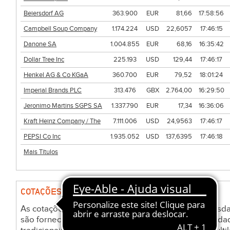
Beiersdorf AG
363.900
EUR
81,66
17:58:56
Campbell Soup Company
1.174.224
USD
22,6057
17:46:15
Danone SA
1.004.855
EUR
68,16
16:35:42
Dollar Tree Inc
225.193
USD
129,44
17:46:17
Henkel AG & Co KGaA
360.700
EUR
79,52
18:01:24
Imperial Brands PLC
313.476
GBX
2.764,00
16:29:50
Jeronimo Martins SGPS SA
1.337.790
EUR
17,34
16:36:06
Kraft Heinz Company / The
7.111.006
USD
24,9563
17:46:17
PEPSI Co Inc
1.935.052
USD
137,6395
17:46:18
Mais Títulos
COTAÇÕES E VARIAÇÕES DE ATIVOS
As cotações e valorizações de ativos nas bolsas Na
são fornecidas pelo Nasdaq através do serviço Nasdaq