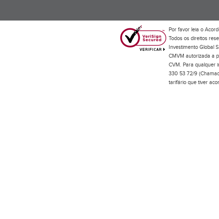
Por favor leia o
Acord
Todos os direitos res
Investimento Global S
CMVM autorizada a pr
CVM. Para qualquer in
330 53 72/9 (Chamada
tarifário que tiver a