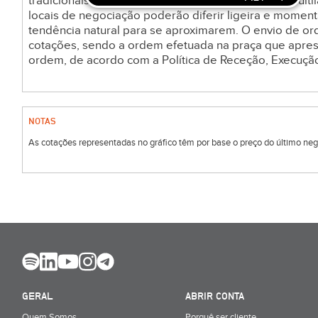
tradicionais como o NYSE ou Nasdaq, nos vários Multila
locais de negociação poderão diferir ligeira e mome
tendência natural para se aproximarem. O envio de o
cotações, sendo a ordem efetuada na praça que apre
ordem, de acordo com a Política de Receção, Execuçã
NOTAS
As cotações representadas no gráfico têm por base o preço do último negóc
GERAL
ABRIR CONTA
Quem Somos
Porquê ser cliente