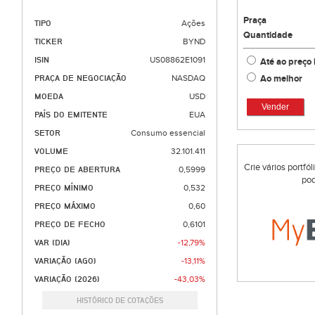
Praça
TIPO
Ações
Quantidade
TICKER
BYND
ISIN
US08862E1091
Até ao preço 
Ao melhor
PRAÇA DE NEGOCIAÇÃO
NASDAQ
MOEDA
USD
Vender
PAÍS DO EMITENTE
EUA
SETOR
Consumo essencial
VOLUME
32.101.411
Crie vários portfó
PREÇO DE ABERTURA
0,5999
pod
PREÇO MÍNIMO
0,532
PREÇO MÁXIMO
0,60
PREÇO DE FECHO
0,6101
VAR (DIA)
-12,79%
VARIAÇÃO (AGO)
-13,11%
VARIAÇÃO (2026)
-43,03%
HISTÓRICO DE COTAÇÕES