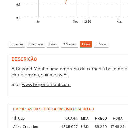
0,5
0,0
Set
Nov
2026
Mar
DESCRIÇÃO
A Beyond Meat é uma empresa de carnes à base de pl
carne bovina, suína e aves.
Site:
www.beyondmeat.com
EMPRESAS DO SECTOR (CONSUMO ESSENCIAL)
TÍTULO
QUANT.
MDA
PREÇO
HORA
Altria Group Inc
1.565.927
USD
68,289
17:46:24