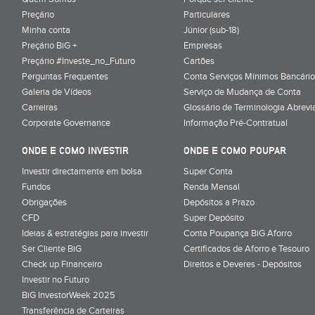
Preçário
Particulares
Minha conta
Júnior (sub-18)
Preçário BiG +
Empresas
Preçário #Investe_no_Futuro
Cartões
Perguntas Frequentes
Conta Serviços Mínimos Bancário
Galeria de Vídeos
Serviço de Mudança de Conta
Carreiras
Glossário de Terminologia Abrevi
Corporate Governance
Informação Pré-Contratual
ONDE E COMO INVESTIR
ONDE E COMO POUPAR
Investir directamente em bolsa
Super Conta
Fundos
Renda Mensal
Obrigações
Depósitos a Prazo
CFD
Super Depósito
Ideias & estratégias para investir
Conta Poupança BiG Aforro
Ser Cliente BiG
Certificados de Aforro e Tesouro
Check up Financeiro
Direitos e Deveres - Depósitos
Investir no Futuro
BiG InvestorWeek 2025
;
Transferência de Carteiras
;