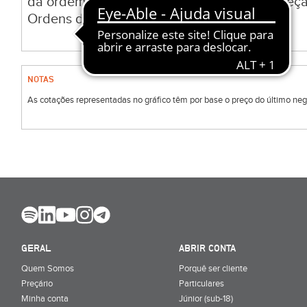
da ordem, de acordo com a Política de Receç
Ordens do BiG.
NOTAS
As cotações representadas no gráfico têm por base o preço do último negóc
GERAL
ABRIR CONTA
Quem Somos
Porquê ser cliente
Preçário
Particulares
Minha conta
Júnior (sub-18)