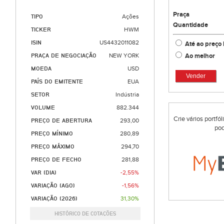
Praça
TIPO
Ações
Quantidade
TICKER
HWM
ISIN
US4432011082
Até ao preço 
Ao melhor
PRAÇA DE NEGOCIAÇÃO
NEW YORK
MOEDA
USD
Vender
PAÍS DO EMITENTE
EUA
SETOR
Indústria
VOLUME
882.344
Crie vários portfó
PREÇO DE ABERTURA
293,00
pod
PREÇO MÍNIMO
280,89
PREÇO MÁXIMO
294,70
PREÇO DE FECHO
281,88
VAR (DIA)
-2,55%
VARIAÇÃO (AGO)
-1,56%
VARIAÇÃO (2026)
31,30%
HISTÓRICO DE COTAÇÕES