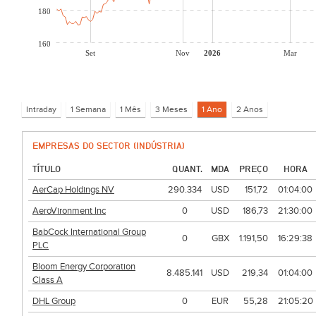
180
160
Set
Nov
2026
Mar
EMPRESAS DO SECTOR (INDÚSTRIA)
TÍTULO
QUANT.
MDA
PREÇO
HORA
AerCap Holdings NV
290.334
USD
151,72
01:04:00
AeroVironment Inc
0
USD
186,73
21:30:00
BabCock International Group
0
GBX
1.191,50
16:29:38
PLC
Bloom Energy Corporation
8.485.141
USD
219,34
01:04:00
Class A
DHL Group
0
EUR
55,28
21:05:20