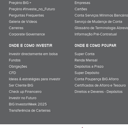
Preçário BiG +
Empresas
Preçário #Investe_no_Futuro
Cartões
Perguntas Frequentes
Conta Serviços Mínimos Bancário
Galeria de Vídeos
Serviço de Mudança de Conta
Carreiras
Glossário de Terminologia Abrevi
Corporate Governance
Informação Pré-Contratual
ONDE E COMO INVESTIR
ONDE E COMO POUPAR
Investir directamente em bolsa
Super Conta
Fundos
Renda Mensal
Obrigações
Depósitos a Prazo
CFD
Super Depósito
Ideias & estratégias para investir
Conta Poupança BiG Aforro
Ser Cliente BiG
Certificados de Aforro e Tesouro
Check up Financeiro
Direitos e Deveres - Depósitos
Investir no Futuro
BiG InvestorWeek 2025
;
Transferência de Carteiras
;