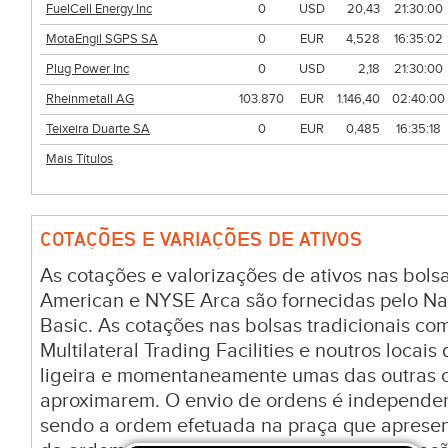
FuelCell Energy Inc
0
USD
20,43
21:30:00
MotaEngil SGPS SA
0
EUR
4,528
16:35:02
Plug Power Inc
0
USD
2,18
21:30:00
Rheinmetall AG
103.870
EUR
1.146,40
02:40:00
Teixeira Duarte SA
0
EUR
0,485
16:35:18
Mais Títulos
COTAÇÕES E VARIAÇÕES DE ATIVOS
As cotações e valorizações de ativos nas bo
American e NYSE Arca são fornecidas pelo Na
Basic. As cotações nas bolsas tradicionais c
Multilateral Trading Facilities e noutros locai
ligeira e momentaneamente umas das outras c
aproximarem. O envio de ordens é independen
sendo a ordem efetuada na praça que aprese