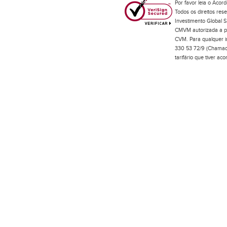
Por favor leia o
Acord
Todos os direitos res
Investimento Global S
CMVM autorizada a pr
CVM. Para qualquer in
330 53 72/9 (Chamada
tarifário que tiver a