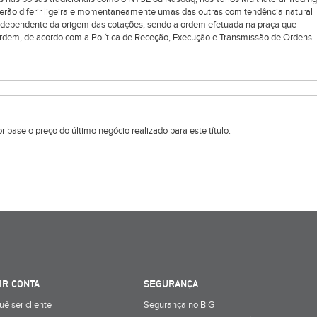
oderão diferir ligeira e momentaneamente umas das outras com tendência natural
ndependente da origem das cotações, sendo a ordem efetuada na praça que
rdem, de acordo com a Política de Receção, Execução e Transmissão de Ordens
 base o preço do último negócio realizado para este título.
IR CONTA
SEGURANÇA
uê ser cliente
Segurança no BiG