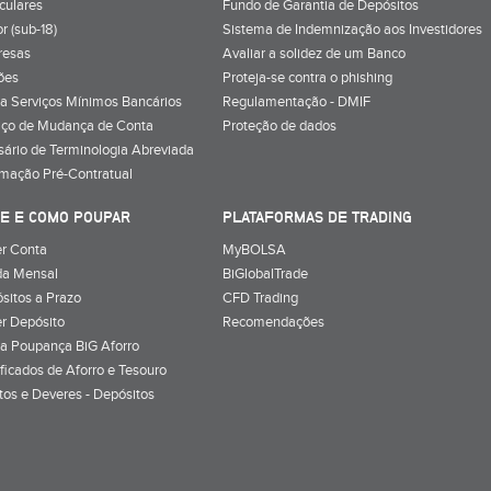
iculares
Fundo de Garantia de Depósitos
r (sub-18)
Sistema de Indemnização aos Investidores
resas
Avaliar a solidez de um Banco
ões
Proteja-se contra o phishing
a Serviços Mínimos Bancários
Regulamentação - DMIF
iço de Mudança de Conta
Proteção de dados
sário de Terminologia Abreviada
rmação Pré-Contratual
E E COMO POUPAR
PLATAFORMAS DE TRADING
r Conta
MyBOLSA
a Mensal
BiGlobalTrade
sitos a Prazo
CFD Trading
r Depósito
Recomendações
a Poupança BiG Aforro
ificados de Aforro e Tesouro
itos e Deveres - Depósitos