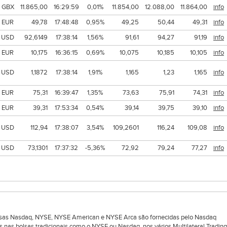
GBX
11.865,00
16:29:59
0,01%
11.854,00
12.088,00
11.864,00
info
EUR
49,78
17:48:48
0,95%
49,25
50,44
49,31
info
USD
92,6149
17:38:14
1,56%
91,61
94,27
91,19
info
EUR
10,175
16:36:15
0,69%
10,075
10,185
10,105
info
USD
1,1872
17:38:14
1,91%
1,165
1,23
1,165
info
EUR
75,31
16:39:47
1,35%
73,63
75,91
74,31
info
EUR
39,31
17:53:34
0,54%
39,14
39,75
39,10
info
USD
112,94
17:38:07
3,54%
109,2601
116,24
109,08
info
USD
73,1301
17:37:32
-5,36%
72,92
79,24
77,27
info
bolsas Nasdaq, NYSE, NYSE American e NYSE Arca são fornecidas pelo Nasdaq
s nas bolsas tradicionais como o NYSE ou Nasdaq, nos vários Multilateral Trading