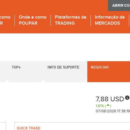
ABRIR C
 como
Onde e como
Plataformas de
Informação de
IR
POUPAR
TRADING
MERCADOS
TOP+
INFO DE SUPORTE
NEGOCIAR
7,88 USD
1,81% (
)
07/08/2026 17:38:19
QUICK TRADE