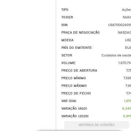
TIPO
Açõe
TICKER
NVA
ISIN
US670002401
PRAÇA DE NEGOCIAÇÃO
NASDA
MOEDA
US
PAÍS DO EMITENTE
EU
SETOR
Cuidados de saúd
VOLUME
1.670.71
PREÇO DE ABERTURA
7,7
PREÇO MÍNIMO
7,59
PREÇO MÁXIMO
7,9
PREÇO DE FECHO
7,7
VAR (DIA)
1,81
VARIAÇÃO (AGO)
6,34
VARIAÇÃO (2026)
5,91
HISTÓRICO DE COTAÇÕES