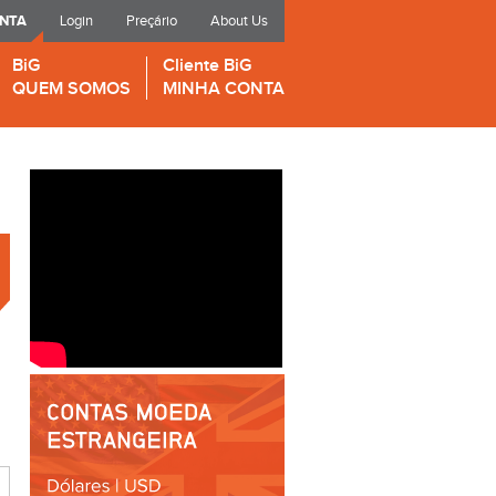
ONTA
Login
Preçário
About Us
BiG
Cliente BiG
QUEM SOMOS
MINHA CONTA