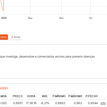
2026
Mar
Mai
Jul
ue investiga, desenvolve e comercializa vacinas para prevenir doenças
AÚDE)
MDA
PREÇO
HORA
VAR.
P.MÍNIMO
P.MÁXIMO
P.FECHO
USD
0,8951
17:38:16
-6,21%
0,8862
0,962
0,9544
info