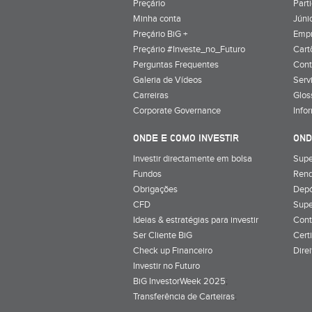
Preçário
Part
Minha conta
Júnio
Preçário BiG +
Emp
Preçário #Investe_no_Futuro
Cart
Perguntas Frequentes
Cont
Galeria de Vídeos
Serv
Carreiras
Glos
Corporate Governance
Info
ONDE E COMO INVESTIR
OND
Investir directamente em bolsa
Supe
Fundos
Rend
Obrigações
Depó
CFD
Supe
Ideias & estratégias para investir
Cont
Ser Cliente BiG
Cert
Check up Financeiro
Dire
Investir no Futuro
BiG InvestorWeek 2025
;
Transferência de Carteiras
;