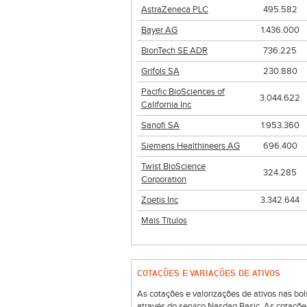
AstraZeneca PLC
495.582
Bayer AG
1.436.000
BionTech SE ADR
736.225
Grifols SA
230.880
Pacific BioSciences of
3.044.622
California Inc
Sanofi SA
1.953.360
Siemens Healthineers AG
696.400
Twist BioScience
324.285
Corporation
Zoetis Inc
3.342.644
Mais Títulos
COTAÇÕES E VARIAÇÕES DE ATIVOS
As cotações e valorizações de ativos nas 
através do serviço Nasdaq Basic. As cotaçõe