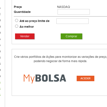
Praça
NASDAQ
s
Quantidade
X
0
Até ao preço limite de
Ao melhor
Q
D
Vender
Comprar
A
e
4
Crie vários portfólios de Ações para monitorizar as variações de preço,
5
podendo negociar de forma mais rápida.
5
9
4
ACEDER
%
%
%