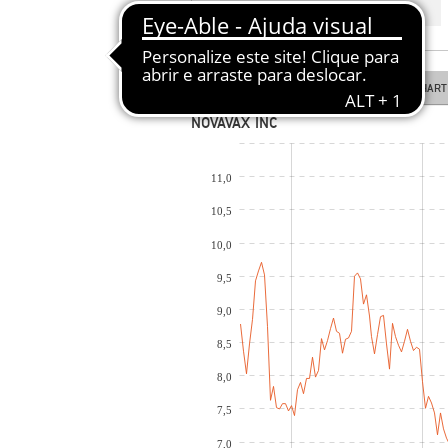
COTAÇÃO EM TEMPO REAL
LINE CHART
CANDLESTICK CHART
NOVAVAX INC
11,0
10,5
10,0
9,5
9,0
8,5
8,0
7,5
7,0