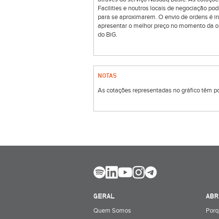
Facilities e noutros locais de negociação p
para se aproximarem. O envio de ordens é i
apresentar o melhor preço no momento da o
do BiG.
NOTAS
As cotações representadas no gráfico têm por
GERAL
ABR
Quem Somos
Porq