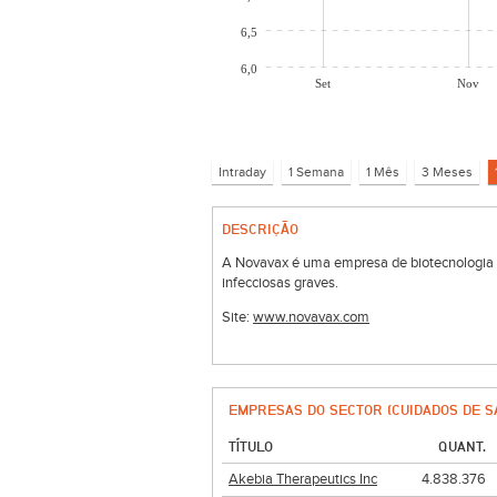
6,5
6,0
Set
Nov
DESCRIÇÃO
A Novavax é uma empresa de biotecnologia q
infecciosas graves.
Site:
www.novavax.com
EMPRESAS DO SECTOR (CUIDADOS DE S
TÍTULO
QUANT.
Akebia Therapeutics Inc
4.838.376