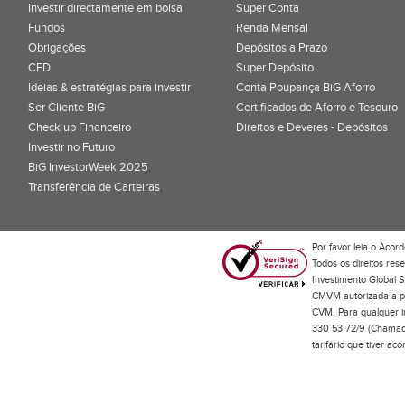
Investir directamente em bolsa
Super Conta
Fundos
Renda Mensal
Obrigações
Depósitos a Prazo
CFD
Super Depósito
Ideias & estratégias para investir
Conta Poupança BiG Aforro
Ser Cliente BiG
Certificados de Aforro e Tesouro
Check up Financeiro
Direitos e Deveres - Depósitos
Investir no Futuro
BiG InvestorWeek 2025
;
Transferência de Carteiras
;
Por favor leia o
Acord
Todos os direitos res
Investimento Global S
CMVM autorizada a pr
CVM. Para qualquer in
330 53 72/9 (Chamada
tarifário que tiver a