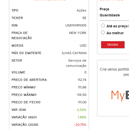
Praça
TIPO
Ações
Quantidade
TICKER
SE
ISIN
US81141R1005
Até ao preço 
Ao melhor
PRAÇA DE
NEW YORK
NEGOCIAÇÃO
Vender
MOEDA
USD
PAÍS DO EMITENTE
ILHAS CAYMAN
SETOR
Serviços de
comunicação
Crie vários portfó
VOLUME
0
pod
PREÇO DE ABERTURA
112,74
PREÇO MÍNIMO
111,86
PREÇO MÁXIMO
114,50
PREÇO DE FECHO
111,00
VAR (DIA)
2,02%
VARIAÇÃO (AGO)
1,88%
VARIAÇÃO (2026)
-20,75%