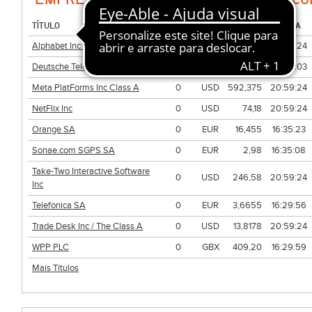
TÍTULO
QUANT.
MDA
PREÇO
HORA
Alphabet Inc Class C
0
USD
354,02
20:59:24
Deutsche Telekom AG
0
EUR
28,92
20:59:03
Meta PlatForms Inc Class A
0
USD
592,375
20:59:24
NetFlix Inc
0
USD
74,18
20:59:24
Orange SA
0
EUR
16,455
16:35:23
Sonae.com SGPS SA
0
EUR
2,98
16:35:08
Take-Two Interactive Software
0
USD
246,58
20:59:24
Inc
Telefonica SA
0
EUR
3,6655
16:29:56
Trade Desk Inc / The Class A
0
USD
13,8178
20:59:24
WPP PLC
0
GBX
409,20
16:29:59
Mais Títulos