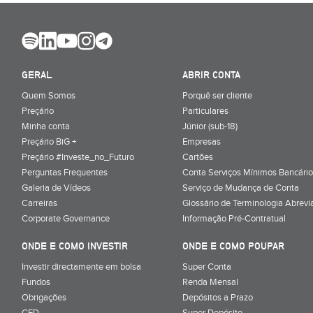
GERAL
ABRIR CONTA
Quem Somos
Porquê ser cliente
Preçário
Particulares
Minha conta
Júnior (sub-18)
Preçário BiG +
Empresas
Preçário #Investe_no_Futuro
Cartões
Perguntas Frequentes
Conta Serviços Mínimos Bancário
Galeria de Vídeos
Serviço de Mudança de Conta
Carreiras
Glossário de Terminologia Abrevi
Corporate Governance
Informação Pré-Contratual
ONDE E COMO INVESTIR
ONDE E COMO POUPAR
Investir directamente em bolsa
Super Conta
Fundos
Renda Mensal
Obrigações
Depósitos a Prazo
CFD
Super Depósito