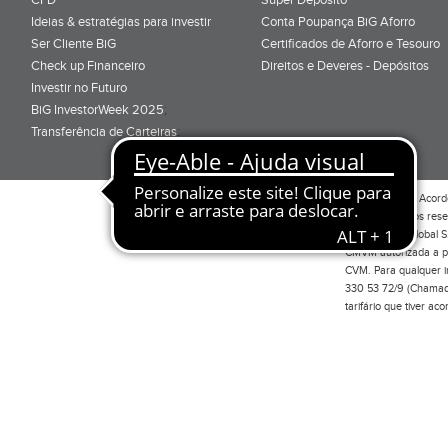
Ideias & estratégias para investir
Conta Poupança BiG Aforro
Ser Cliente BiG
Certificados de Aforro e Tesouro
Check up Financeiro
Direitos e Deveres - Depósitos
Investir no Futuro
BiG InvestorWeek 2025
;
Transferência de Carteiras
;
Por favor leia o
Acord
Todos os direitos res
Investimento Global S
CMVM autorizada a pr
CVM. Para qualquer in
330 53 72/9 (Chamada
tarifário que tiver a