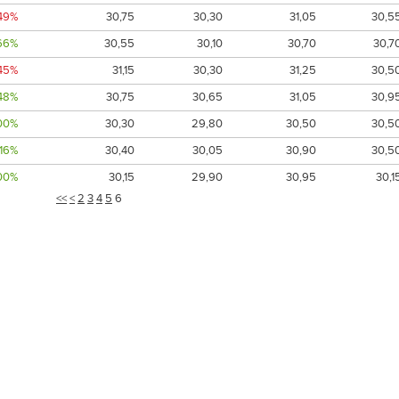
,49%
30,75
30,30
31,05
30,5
66%
30,55
30,10
30,70
30,7
,45%
31,15
30,30
31,25
30,5
,48%
30,75
30,65
31,05
30,9
00%
30,30
29,80
30,50
30,5
,16%
30,40
30,05
30,90
30,5
00%
30,15
29,90
30,95
30,1
<<
<
2
3
4
5
6