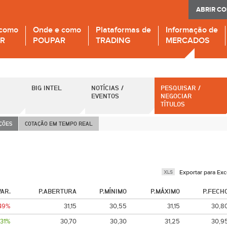
ABRIR C
 como
Onde e como
Plataformas de
Informação de
IR
POUPAR
TRADING
MERCADOS
BIG INTEL
NOTÍCIAS /
PESQUISAR /
EVENTOS
NEGOCIAR
TÍTULOS
AÇÕES
COTAÇÃO EM TEMPO REAL
Exportar para Exc
VAR.
P.ABERTURA
P.MÍNIMO
P.MÁXIMO
P.FECH
,49%
31,15
30,55
31,15
30,8
,31%
30,70
30,30
31,25
30,9