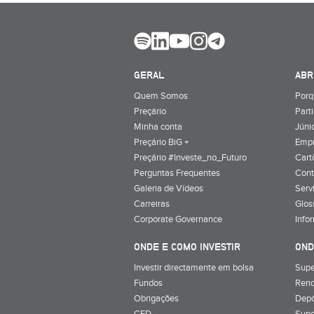
GERAL
ABR
Quem Somos
Porq
Preçário
Part
Minha conta
Júnio
Preçário BiG +
Emp
Preçário #Investe_no_Futuro
Cart
Perguntas Frequentes
Cont
Galeria de Vídeos
Serv
Carreiras
Glos
Corporate Governance
Info
ONDE E COMO INVESTIR
OND
Investir directamente em bolsa
Supe
Fundos
Rend
Obrigações
Depó
CFD
Supe