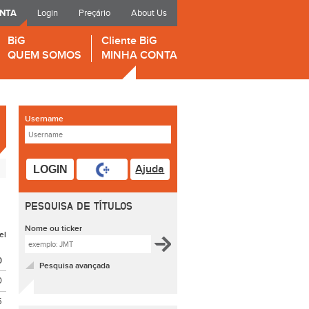
ONTA
Login
Preçário
About Us
BiG
Cliente BiG
QUEM SOMOS
MINHA CONTA
Username
Ajuda
LOGIN
PESQUISA DE TÍTULOS
Nome ou ticker
el
O
Pesquisa avançada
0
5