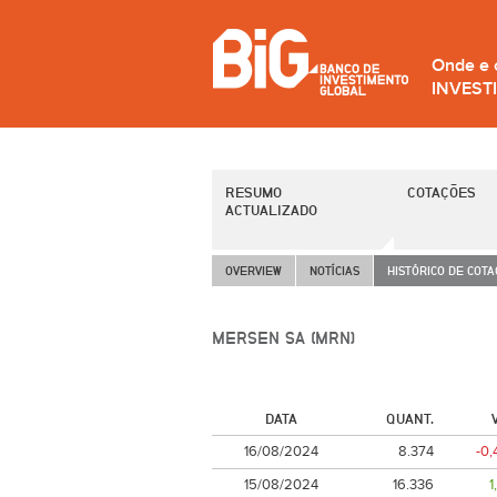
Onde e
INVEST
RESUMO
COTAÇÕES
ACTUALIZADO
OVERVIEW
NOTÍCIAS
HISTÓRICO DE COT
MERSEN SA (MRN)
DATA
QUANT.
16/08/2024
8.374
-0
15/08/2024
16.336
1