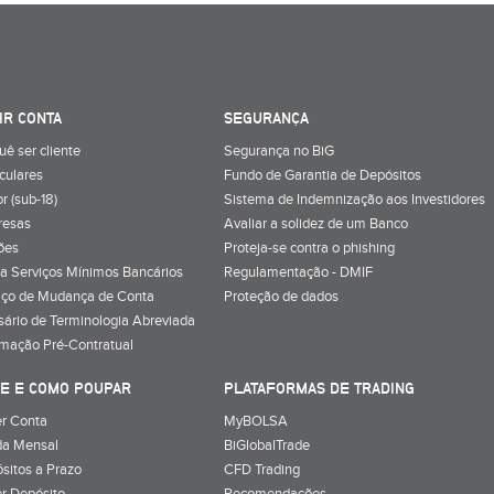
IR CONTA
SEGURANÇA
uê ser cliente
Segurança no BiG
iculares
Fundo de Garantia de Depósitos
r (sub-18)
Sistema de Indemnização aos Investidores
resas
Avaliar a solidez de um Banco
ões
Proteja-se contra o phishing
a Serviços Mínimos Bancários
Regulamentação - DMIF
iço de Mudança de Conta
Proteção de dados
sário de Terminologia Abreviada
rmação Pré-Contratual
E E COMO POUPAR
PLATAFORMAS DE TRADING
r Conta
MyBOLSA
a Mensal
BiGlobalTrade
sitos a Prazo
CFD Trading
r Depósito
Recomendações