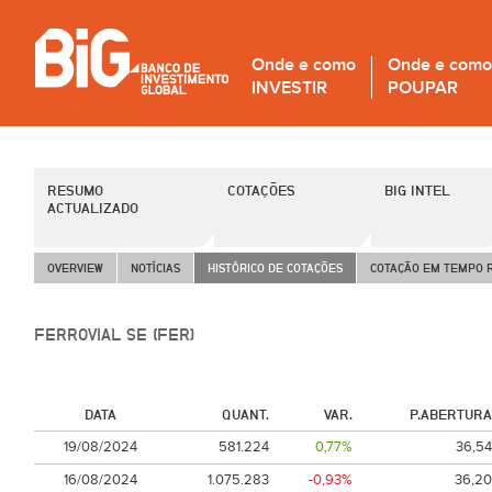
Onde e como
Onde e como
INVESTIR
POUPAR
RESUMO
COTAÇÕES
BIG INTEL
ACTUALIZADO
OVERVIEW
NOTÍCIAS
HISTÓRICO DE COTAÇÕES
COTAÇÃO EM TEMPO 
FERROVIAL SE (FER)
DATA
QUANT.
VAR.
P.ABERTURA
19/08/2024
581.224
0,77%
36,54
16/08/2024
1.075.283
-0,93%
36,20