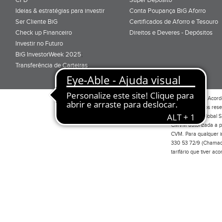
Ideias & estratégias para investir
Conta Poupança BiG Aforro
Ser Cliente BiG
Certificados de Aforro e Tesouro
Check up Financeiro
Direitos e Deveres - Depósitos
Investir no Futuro
BiG InvestorWeek 2025
;
Transferência de Carteiras
;
Por favor leia o
Acord
Todos os direitos res
Investimento Global S
CMVM autorizada a pr
CVM. Para qualquer in
330 53 72/9 (Chamada
tarifário que tiver a