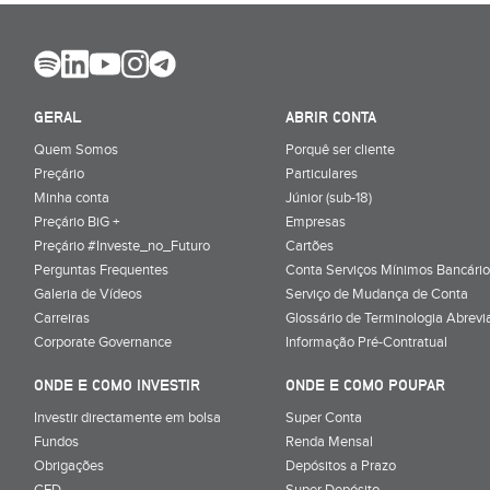
GERAL
ABRIR CONTA
Quem Somos
Porquê ser cliente
Preçário
Particulares
Minha conta
Júnior (sub-18)
Preçário BiG +
Empresas
Preçário #Investe_no_Futuro
Cartões
Perguntas Frequentes
Conta Serviços Mínimos Bancário
Galeria de Vídeos
Serviço de Mudança de Conta
Carreiras
Glossário de Terminologia Abrevi
Corporate Governance
Informação Pré-Contratual
ONDE E COMO INVESTIR
ONDE E COMO POUPAR
Investir directamente em bolsa
Super Conta
Fundos
Renda Mensal
Obrigações
Depósitos a Prazo
CFD
Super Depósito