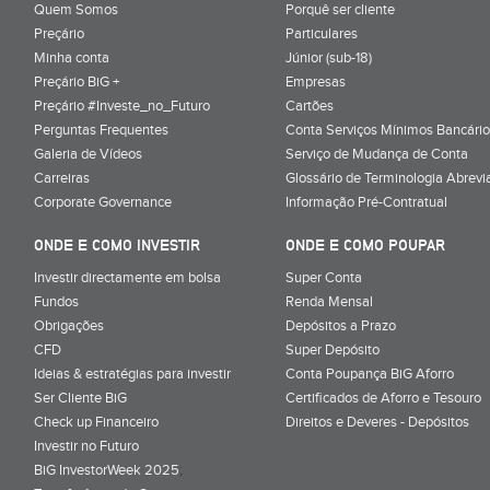
Quem Somos
Porquê ser cliente
Preçário
Particulares
Minha conta
Júnior (sub-18)
Preçário BiG +
Empresas
Preçário #Investe_no_Futuro
Cartões
Perguntas Frequentes
Conta Serviços Mínimos Bancário
Galeria de Vídeos
Serviço de Mudança de Conta
Carreiras
Glossário de Terminologia Abrevi
Corporate Governance
Informação Pré-Contratual
ONDE E COMO INVESTIR
ONDE E COMO POUPAR
Investir directamente em bolsa
Super Conta
Fundos
Renda Mensal
Obrigações
Depósitos a Prazo
CFD
Super Depósito
Ideias & estratégias para investir
Conta Poupança BiG Aforro
Ser Cliente BiG
Certificados de Aforro e Tesouro
Check up Financeiro
Direitos e Deveres - Depósitos
Investir no Futuro
BiG InvestorWeek 2025
;