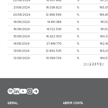
22/08/2024
16.637.968
%
167,2
21/08/2024
16.038.823
%
165,0
20/08/2024
12.498.599
%
166,8
19/08/2024
14.491.388
%
161,5
16/08/2024
14.722.530
%
161,5
15/08/2024
16.422.003
%
160,3
14/08/2024
27.449.770
%
162,4
13/08/2024
12.892.535
%
163,2
12/08/2024
10.589.726
%
164,5
<<
<
2
3
4
5
6
>
GERAL
ABRIR CONTA