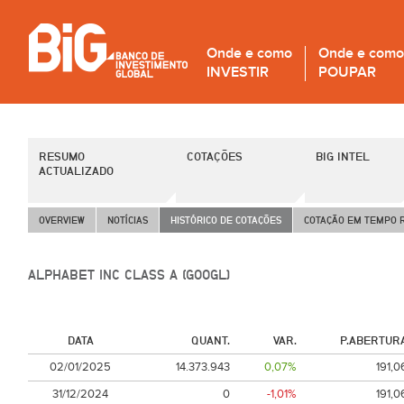
Onde e como
Onde e como
INVESTIR
POUPAR
RESUMO
COTAÇÕES
BIG INTEL
ACTUALIZADO
OVERVIEW
NOTÍCIAS
HISTÓRICO DE COTAÇÕES
COTAÇÃO EM TEMPO 
ALPHABET INC CLASS A (GOOGL)
DATA
QUANT.
VAR.
P.ABERTUR
02/01/2025
14.373.943
0,07%
191,0
31/12/2024
0
-1,01%
191,0