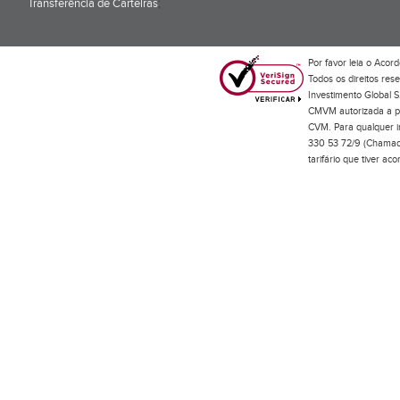
Transferência de Carteiras
;
Por favor leia o
Acord
Todos os direitos res
Investimento Global S
CMVM autorizada a pr
CVM. Para qualquer in
330 53 72/9 (Chamada
tarifário que tiver a