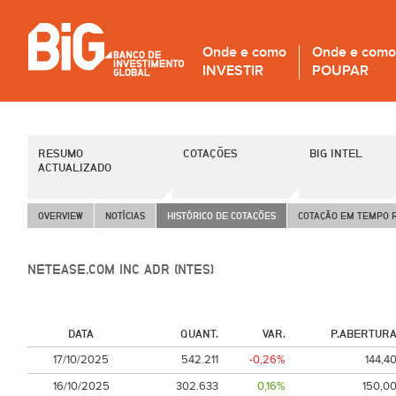
Onde e como
Onde e como
INVESTIR
POUPAR
RESUMO
COTAÇÕES
BIG INTEL
ACTUALIZADO
OVERVIEW
NOTÍCIAS
HISTÓRICO DE COTAÇÕES
COTAÇÃO EM TEMPO 
NETEASE.COM INC ADR (NTES)
DATA
QUANT.
VAR.
P.ABERTUR
17/10/2025
542.211
-0,26%
144,4
16/10/2025
302.633
0,16%
150,0