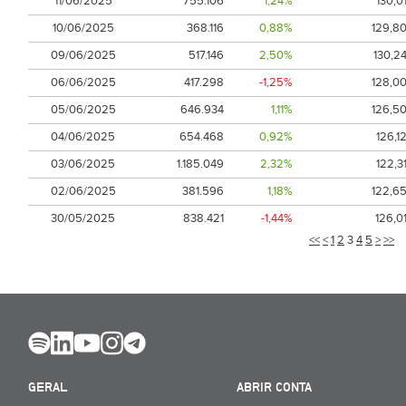
11/06/2025
755.106
1,24%
130,0
10/06/2025
368.116
0,88%
129,8
09/06/2025
517.146
2,50%
130,2
06/06/2025
417.298
-1,25%
128,0
05/06/2025
646.934
1,11%
126,5
04/06/2025
654.468
0,92%
126,1
03/06/2025
1.185.049
2,32%
122,3
02/06/2025
381.596
1,18%
122,6
30/05/2025
838.421
-1,44%
126,0
<<
<
1
2
3
4
5
>
>>
GERAL
ABRIR CONTA