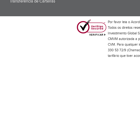
Transferência de Carteiras
;
Por favor leia o
Acord
Todos os direitos res
Investimento Global S
CMVM autorizada a pr
CVM. Para qualquer in
330 53 72/9 (Chamada
tarifário que tiver a