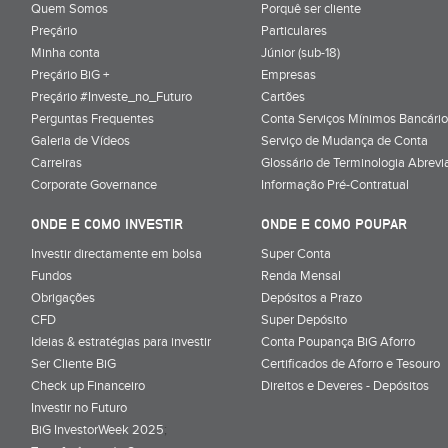
Quem Somos
Porquê ser cliente
Preçário
Particulares
Minha conta
Júnior (sub-18)
Preçário BiG +
Empresas
Preçário #Investe_no_Futuro
Cartões
Perguntas Frequentes
Conta Serviços Mínimos Bancário
Galeria de Vídeos
Serviço de Mudança de Conta
Carreiras
Glossário de Terminologia Abrevi
Corporate Governance
Informação Pré-Contratual
ONDE E COMO INVESTIR
ONDE E COMO POUPAR
Investir directamente em bolsa
Super Conta
Fundos
Renda Mensal
Obrigações
Depósitos a Prazo
CFD
Super Depósito
Ideias & estratégias para investir
Conta Poupança BiG Aforro
Ser Cliente BiG
Certificados de Aforro e Tesouro
Check up Financeiro
Direitos e Deveres - Depósitos
Investir no Futuro
BiG InvestorWeek 2025
;