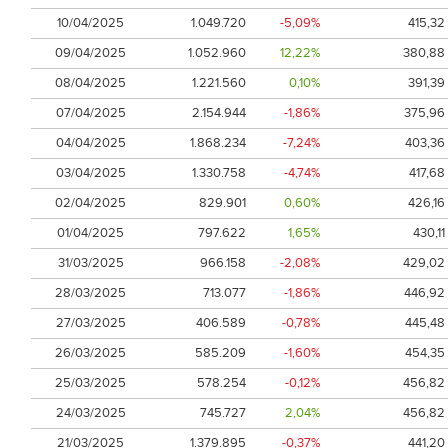
10/04/2025
1.049.720
-5,09%
415,32
09/04/2025
1.052.960
12,22%
380,88
08/04/2025
1.221.560
0,10%
391,39
07/04/2025
2.154.944
-1,86%
375,96
04/04/2025
1.868.234
-7,24%
403,36
03/04/2025
1.330.758
-4,74%
417,68
02/04/2025
829.901
0,60%
426,16
01/04/2025
797.622
1,65%
430,11
31/03/2025
966.158
-2,08%
429,02
28/03/2025
713.077
-1,86%
446,92
27/03/2025
406.589
-0,78%
445,48
26/03/2025
585.209
-1,60%
454,35
25/03/2025
578.254
-0,12%
456,82
24/03/2025
745.727
2,04%
456,82
21/03/2025
1.379.895
-0,37%
441,20