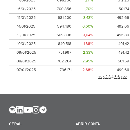
17/01/2025
698.750
2,11%
512,25
16/01/2025
700.856
1,70%
501,74
15/01/2025
681.200
3,43%
492,66
14/01/2025
594.480
0,60%
492,66
13/01/2025
609.808
-1,04%
496,89
10/01/2025
840.518
-1,88%
491,42
09/01/2025
751.997
2,33%
491,42
08/01/2025
702.264
2,95%
501,59
07/01/2025
796.171
-2,68%
499,66
<<
<
2
3
4
5
6
>
>>
GERAL
ABRIR CONTA