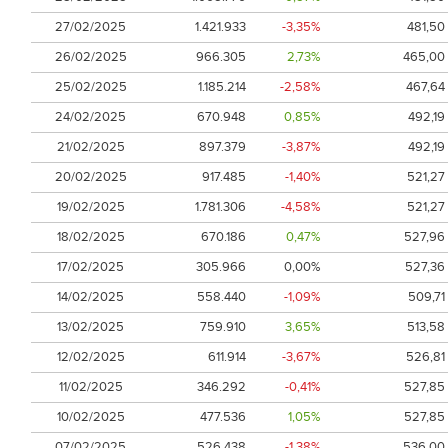
27/02/2025
1.421.933
-3,35%
481,50
26/02/2025
966.305
2,73%
465,00
25/02/2025
1.185.214
-2,58%
467,64
24/02/2025
670.948
0,85%
492,19
21/02/2025
897.379
-3,87%
492,19
20/02/2025
917.485
-1,40%
521,27
19/02/2025
1.781.306
-4,58%
521,27
18/02/2025
670.186
0,47%
527,96
17/02/2025
305.966
0,00%
527,36
14/02/2025
558.440
-1,09%
509,71
13/02/2025
759.910
3,65%
513,58
12/02/2025
611.914
-3,67%
526,81
11/02/2025
346.292
-0,41%
527,85
10/02/2025
477.536
1,05%
527,85
07/02/2025
526.438
-1,38%
536,00