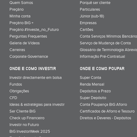
Quem Somos
Porquê ser cliente
Preçário
Particulares
Minha conta
Júnior (sub-18)
Preçário BiG +
Empresas
Preçário #Investe_no_Futuro
Cartões
Perguntas Frequentes
Conta Serviços Mínimos Bancário
Galeria de Vídeos
Serviço de Mudança de Conta
Carreiras
Glossário de Terminologia Abrevi
Corporate Governance
Informação Pré-Contratual
ONDE E COMO INVESTIR
ONDE E COMO POUPAR
Investir directamente em bolsa
Super Conta
Fundos
Renda Mensal
Obrigações
Depósitos a Prazo
CFD
Super Depósito
Ideias & estratégias para investir
Conta Poupança BiG Aforro
Ser Cliente BiG
Certificados de Aforro e Tesouro
Check up Financeiro
Direitos e Deveres - Depósitos
Investir no Futuro
BiG InvestorWeek 2025
;