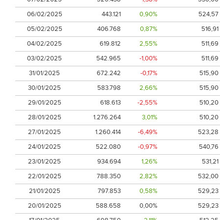
06/02/2025
443.121
0,90%
524,57
05/02/2025
406.768
0,87%
516,91
04/02/2025
619.812
2,55%
511,69
03/02/2025
542.965
-1,00%
511,69
31/01/2025
672.242
-0,17%
515,90
30/01/2025
583.798
2,66%
515,90
29/01/2025
618.613
-2,55%
510,20
28/01/2025
1.276.264
3,01%
510,20
27/01/2025
1.260.414
-6,49%
523,28
24/01/2025
522.080
-0,97%
540,76
23/01/2025
934.694
1,26%
531,21
22/01/2025
788.350
2,82%
532,00
21/01/2025
797.853
0,58%
529,23
20/01/2025
588.658
0,00%
529,23