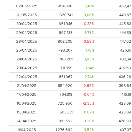
02/05/2025
954.008
2,81%
462,47
01/05/2025
820.741
0,08%
449,67
30/04/2025
961.946
-0,38%
445,83
29/04/2025
967.433
3,78%
444,39
28/04/2025
803.205
-0,59%
447,62
25/04/2025
793.207
1,76%
426,16
24/04/2025
780.201
3,95%
432,34
23/04/2025
711.359
2,14%
407,69
22/04/2025
651.967
2,74%
406,26
21/04/2025
654.620
-2,65%
398,84
17/04/2025
704.318
-0,64%
416,19
16/04/2025
725.950
-2,35%
423,09
15/04/2025
603.331
0,87%
423,09
14/04/2025
819.552
0,18%
428,90
11/04/2025
1.276.662
3,52%
407,07